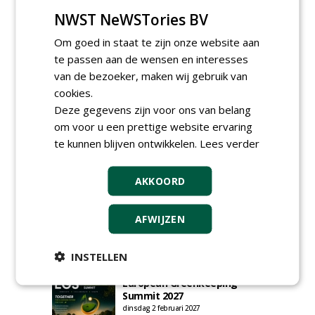
plaatsen via zijn eigen account.
NWST NeWSTories BV
Plaats een gratis advertentie
Om goed in staat te zijn onze website aan
te passen aan de wensen en interesses
van de bezoeker, maken wij gebruik van
cookies.
Deze gegevens zijn voor ons van belang
om voor u een prettige website ervaring
te kunnen blijven ontwikkelen.
Lees verder
AGENDA
AKKOORD
HAS start nieuwe opleiding
Hoofdgreenkeeper
donderdag 24 september 2026
AFWIJZEN
Save the Date: Green Gala op
woensdag 2 december
INSTELLEN
woensdag 2 december 2026
European Greenkeeping
Summit 2027
dinsdag 2 februari 2027