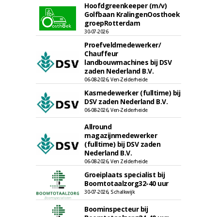
Hoofdgreenkeeper (m/v)
Golfbaan KralingenOosthoek
groepRotterdam
30-07-2026
Proefveldmedewerker/
Chauffeur
landbouwmachines bij DSV
zaden Nederland B.V.
06-08-2026, Ven-Zelderheide
Kasmedewerker (fulltime) bij
DSV zaden Nederland B.V.
06-08-2026, Ven-Zelderheide
Allround
magazijnmedewerker
(fulltime) bij DSV zaden
Nederland B.V.
06-08-2026, Ven Zelderheide
Groeiplaats specialist bij
Boomtotaalzorg32-40 uur
30-07-2026, Schalkwijk
Boominspecteur bij