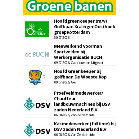
Hoofdgreenkeeper (m/v)
Golfbaan KralingenOosthoek
groepRotterdam
30-07-2026
Meewerkend Voorman
Sportvelden bij
Werkorganisatie BUCH
09-07-2026, Castricum en Uitgeest
Hoofd Greenkeeper bij
golfbaan De Woeste Kop
09-07-2026, Axel
Proefveldmedewerker/
Chauffeur
landbouwmachines bij DSV
zaden Nederland B.V.
06-08-2026, Ven-Zelderheide
Kasmedewerker (fulltime) bij
DSV zaden Nederland B.V.
06-08-2026, Ven-Zelderheide