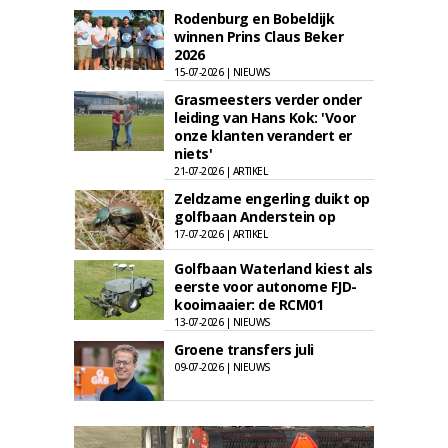
Rodenburg en Bobeldijk
winnen Prins Claus Beker
2026
15-07-2026 | NIEUWS
Grasmeesters verder onder
leiding van Hans Kok: 'Voor
onze klanten verandert er
niets'
21-07-2026 | ARTIKEL
Zeldzame engerling duikt op
golfbaan Anderstein op
17-07-2026 | ARTIKEL
Golfbaan Waterland kiest als
eerste voor autonome FJD-
kooimaaier: de RCM01
13-07-2026 | NIEUWS
Groene transfers juli
09-07-2026 | NIEUWS