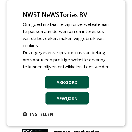
GREEN OUTLET
Iedereen kan gratis kleine advertenties
NWST NeWSTories BV
plaatsen via zijn eigen account.
Om goed in staat te zijn onze website aan
Plaats een gratis advertentie
te passen aan de wensen en interesses
van de bezoeker, maken wij gebruik van
cookies.
Deze gegevens zijn voor ons van belang
om voor u een prettige website ervaring
te kunnen blijven ontwikkelen.
Lees verder
AGENDA
AKKOORD
HAS start nieuwe opleiding
Hoofdgreenkeeper
AFWIJZEN
donderdag 24 september 2026
Save the Date: Green Gala op
INSTELLEN
woensdag 2 december
woensdag 2 december 2026
European Greenkeeping