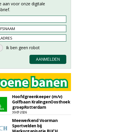
e aan voor onze digitale
brief.
Hoofdgreenkeeper (m/v)
Golfbaan KralingenOosthoek
groepRotterdam
30-07-2026
Meewerkend Voorman
Sportvelden bij
Werkorganisatie BUCH