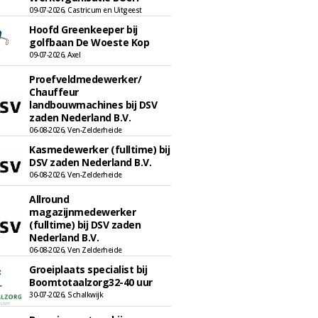
09-07-2026, Castricum en Uitgeest
Hoofd Greenkeeper bij
golfbaan De Woeste Kop
09-07-2026, Axel
Proefveldmedewerker/
Chauffeur
landbouwmachines bij DSV
zaden Nederland B.V.
06-08-2026, Ven-Zelderheide
Kasmedewerker (fulltime) bij
DSV zaden Nederland B.V.
06-08-2026, Ven-Zelderheide
Allround
magazijnmedewerker
(fulltime) bij DSV zaden
Nederland B.V.
06-08-2026, Ven Zelderheide
Groeiplaats specialist bij
Boomtotaalzorg32-40 uur
30-07-2026, Schalkwijk