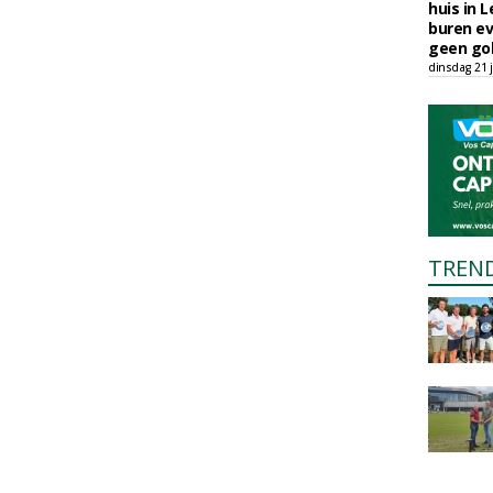
huis in L
buren ev
geen gol
dinsdag 21 j
TREN