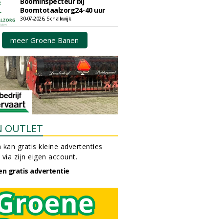
Boominspecteur bij
Boomtotaalzorg24-40 uur
30-07-2026, Schalkwijk
meer Groene Banen
N OUTLET
 kan gratis kleine advertenties
 via zijn eigen account.
en gratis advertentie