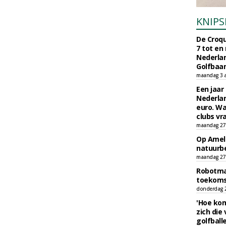
KNIPS
De Croqu
7 tot en
Nederla
Golfbaa
maandag 3 
Een jaar
Nederlan
euro. Wa
clubs vr
maandag 27 
Op Amela
natuurb
maandag 27 
Robotmaa
toekoms
donderdag 23
'Hoe kom
zich die
golfball