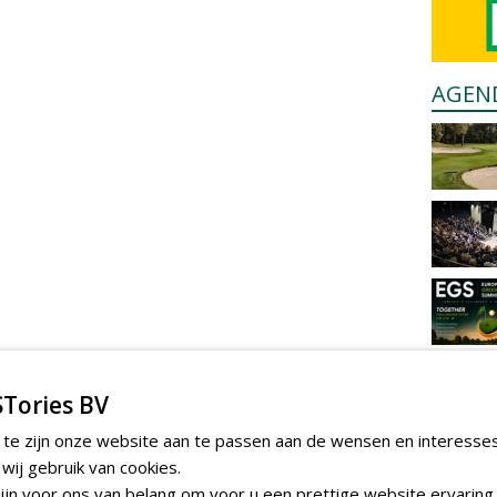
AGEN
Tories BV
 te zijn onze website aan te passen aan de wensen en interesse
ij gebruik van cookies.
jn voor ons van belang om voor u een prettige website ervaring 