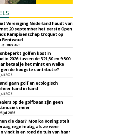
ELS
et Vereniging Nederland houdt van
 met 20 september het eerste Open
nds Kampioenschap Croquet op
n Bentwoud
augustus 2026
 onbeperkt golfen kost in
d in 2026 tussen de 321,50 en 9.500
ar betaal je het minst en welke
agen de hoogste contributie?
juli 2026
nd gaan golf en ecologisch
eheer hand in hand
juli 2026
iers op de golfbaan zijn geen
tmuziek meer
 juli 2026
en die daar?' Monika Koning stelt
 vraag regelmatig als ze weer
en vindt in en rond de tuin van haar