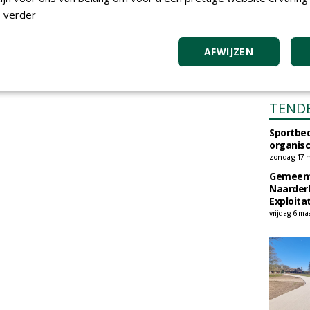
 verder
AFWIJZEN
TEND
Sportbed
organisc
zondag 17 m
Gemeent
Naarder
Exploita
vrijdag 6 ma