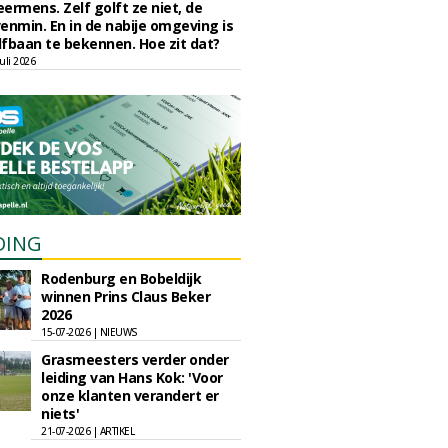
eermens. Zelf golft ze niet, de
enmin. En in de nabije omgeving is
fbaan te bekennen. Hoe zit dat?
uli 2026
DING
Rodenburg en Bobeldijk
winnen Prins Claus Beker
2026
15-07-2026 | NIEUWS
Grasmeesters verder onder
leiding van Hans Kok: 'Voor
onze klanten verandert er
niets'
21-07-2026 | ARTIKEL