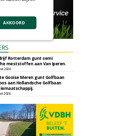
AKKOORD
ERS
rijf Rotterdam gunt semi
he meststoffen aan Van Iperen.
ei 2026
e Gooise Meren gunt Golfbaan
bos aan Hollandsche Golfbaan
tiemaatschappij.
art 2026