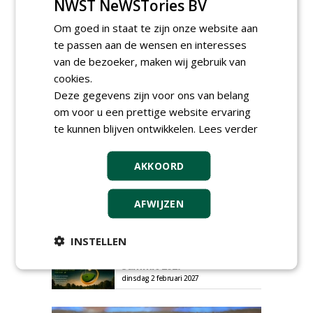
NWST NeWSTories BV
Plaats een gratis advertentie
Om goed in staat te zijn onze website aan
te passen aan de wensen en interesses
van de bezoeker, maken wij gebruik van
cookies.
Deze gegevens zijn voor ons van belang
om voor u een prettige website ervaring
te kunnen blijven ontwikkelen.
Lees verder
AGENDA
HAS start nieuwe opleiding
AKKOORD
Hoofdgreenkeeper
donderdag 24 september 2026
AFWIJZEN
Save the Date: Green Gala op
woensdag 2 december
woensdag 2 december 2026
INSTELLEN
European Greenkeeping
Summit 2027
dinsdag 2 februari 2027