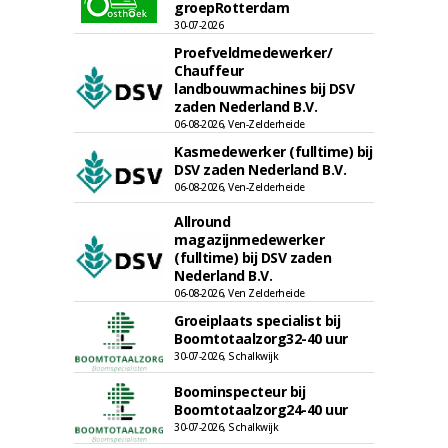
groepRotterdam
30-07-2026
Proefveldmedewerker/
Chauffeur
landbouwmachines bij DSV
zaden Nederland B.V.
06-08-2026, Ven-Zelderheide
Kasmedewerker (fulltime) bij
DSV zaden Nederland B.V.
06-08-2026, Ven-Zelderheide
Allround
magazijnmedewerker
(fulltime) bij DSV zaden
Nederland B.V.
06-08-2026, Ven Zelderheide
Groeiplaats specialist bij
Boomtotaalzorg32-40 uur
30-07-2026, Schalkwijk
Boominspecteur bij
Boomtotaalzorg24-40 uur
30-07-2026, Schalkwijk