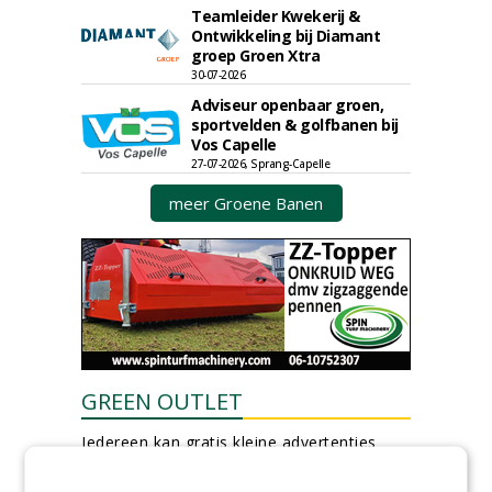
Teamleider Kwekerij &
Ontwikkeling bij Diamant
groep Groen Xtra
30-07-2026
Adviseur openbaar groen,
sportvelden & golfbanen bij
Vos Capelle
27-07-2026, Sprang-Capelle
meer Groene Banen
GREEN OUTLET
Iedereen kan gratis kleine advertenties
plaatsen via zijn eigen account.