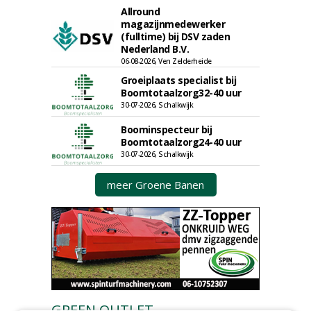
Allround
magazijnmedewerker
(fulltime) bij DSV zaden
Nederland B.V.
06-08-2026, Ven Zelderheide
Groeiplaats specialist bij
Boomtotaalzorg32-40 uur
30-07-2026, Schalkwijk
Boominspecteur bij
Boomtotaalzorg24-40 uur
30-07-2026, Schalkwijk
meer Groene Banen
GREEN OUTLET