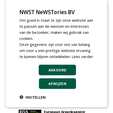
Iedereen kan gratis kleine advertenties
NWST NeWSTories BV
plaatsen via zijn eigen account.
Om goed in staat te zijn onze website aan
Plaats een gratis advertentie
te passen aan de wensen en interesses
van de bezoeker, maken wij gebruik van
cookies.
Deze gegevens zijn voor ons van belang
om voor u een prettige website ervaring
te kunnen blijven ontwikkelen.
Lees verder
AGENDA
AKKOORD
HAS start nieuwe opleiding
Hoofdgreenkeeper
AFWIJZEN
donderdag 24 september 2026
Save the Date: Green Gala op
INSTELLEN
woensdag 2 december
woensdag 2 december 2026
European Greenkeeping