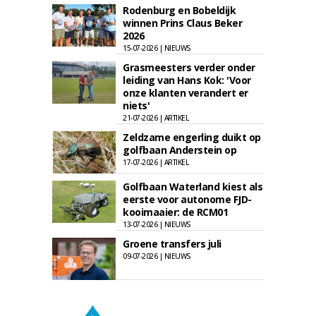
Rodenburg en Bobeldijk
winnen Prins Claus Beker
2026
15-07-2026 | NIEUWS
Grasmeesters verder onder
leiding van Hans Kok: 'Voor
onze klanten verandert er
niets'
21-07-2026 | ARTIKEL
Zeldzame engerling duikt op
golfbaan Anderstein op
17-07-2026 | ARTIKEL
Golfbaan Waterland kiest als
eerste voor autonome FJD-
kooimaaier: de RCM01
13-07-2026 | NIEUWS
Groene transfers juli
09-07-2026 | NIEUWS