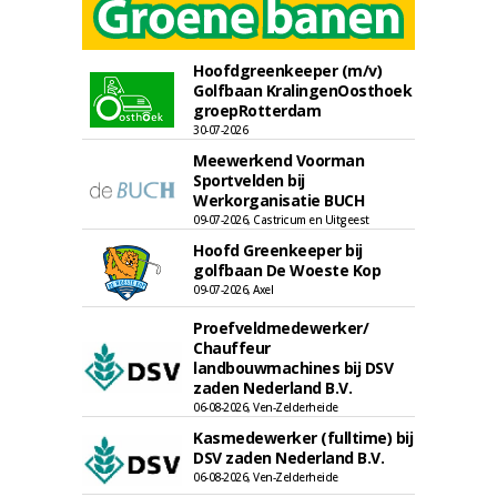
Hoofdgreenkeeper (m/v)
Golfbaan KralingenOosthoek
groepRotterdam
30-07-2026
Meewerkend Voorman
Sportvelden bij
Werkorganisatie BUCH
09-07-2026, Castricum en Uitgeest
Hoofd Greenkeeper bij
golfbaan De Woeste Kop
09-07-2026, Axel
Proefveldmedewerker/
Chauffeur
landbouwmachines bij DSV
zaden Nederland B.V.
06-08-2026, Ven-Zelderheide
Kasmedewerker (fulltime) bij
DSV zaden Nederland B.V.
06-08-2026, Ven-Zelderheide