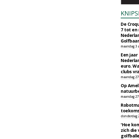
KNIPS
De Croqu
7 tot en
Nederla
Golfbaa
maandag 3 
Een jaar
Nederlan
euro. Wa
clubs vr
maandag 27 
Op Amela
natuurb
maandag 27 
Robotmaa
toekoms
donderdag 23
'Hoe kom
zich die
golfball