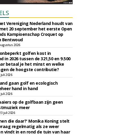
ELS
et Vereniging Nederland houdt van
 met 20 september het eerste Open
nds Kampioenschap Croquet op
n Bentwoud
augustus 2026
 onbeperkt golfen kost in
d in 2026 tussen de 321,50 en 9.500
ar betaal je het minst en welke
agen de hoogste contributie?
juli 2026
nd gaan golf en ecologisch
eheer hand in hand
juli 2026
iers op de golfbaan zijn geen
tmuziek meer
 juli 2026
en die daar?' Monika Koning stelt
 vraag regelmatig als ze weer
en vindt in en rond de tuin van haar