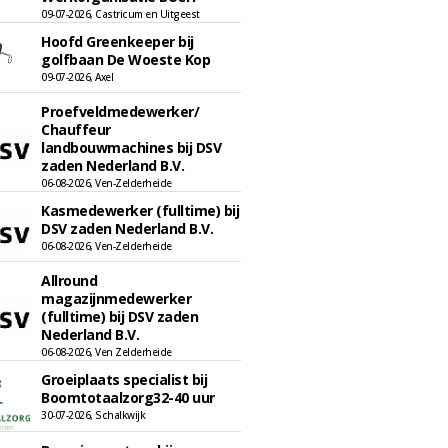
09-07-2026, Castricum en Uitgeest
Hoofd Greenkeeper bij
golfbaan De Woeste Kop
09-07-2026, Axel
Proefveldmedewerker/
Chauffeur
landbouwmachines bij DSV
zaden Nederland B.V.
06-08-2026, Ven-Zelderheide
Kasmedewerker (fulltime) bij
DSV zaden Nederland B.V.
06-08-2026, Ven-Zelderheide
Allround
magazijnmedewerker
(fulltime) bij DSV zaden
Nederland B.V.
06-08-2026, Ven Zelderheide
Groeiplaats specialist bij
Boomtotaalzorg32-40 uur
30-07-2026, Schalkwijk