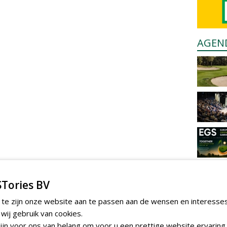
AGEN
Tories BV
 te zijn onze website aan te passen aan de wensen en interesse
ij gebruik van cookies.
jn voor ons van belang om voor u een prettige website ervaring 