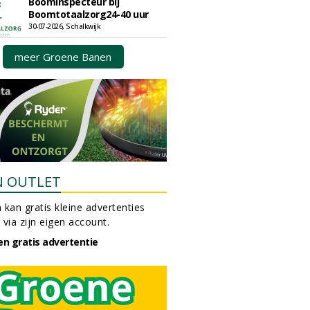
Boominspecteur bij
Boomtotaalzorg24-40 uur
30-07-2026, Schalkwijk
meer Groene Banen
N OUTLET
 kan gratis kleine advertenties
 via zijn eigen account.
en gratis advertentie