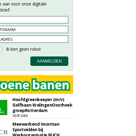
e aan voor onze digitale
brief.
Hoofdgreenkeeper (m/v)
Golfbaan KralingenOosthoek
groepRotterdam
30-07-2026
Meewerkend Voorman
Sportvelden bij
Werkorganisatie BUCH