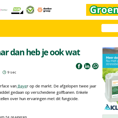
ar dan heb je ook wat
9 sec
erface van
Baye
r op de markt. De afgelopen twee jaar
iddel gedaan op verscheidene golfbanen. Enkele
llen over hun ervaringen met dit fungicide.
m te reageren.