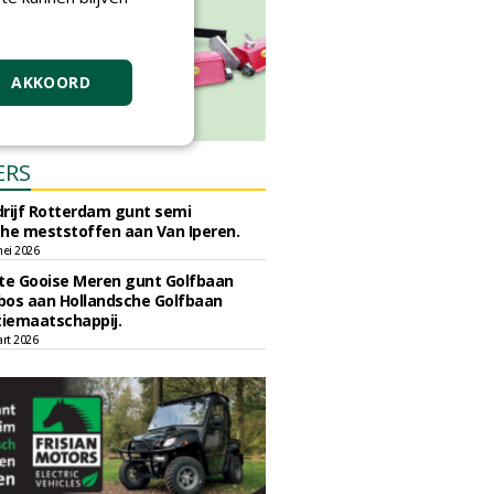
AKKOORD
ERS
rijf Rotterdam gunt semi
he meststoffen aan Van Iperen.
ei 2026
e Gooise Meren gunt Golfbaan
bos aan Hollandsche Golfbaan
tiemaatschappij.
art 2026