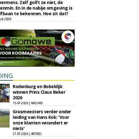
eermens. Zelf golft ze niet, de
enmin. En in de nabije omgeving is
fbaan te bekennen. Hoe zit dat?
uli 2026
DING
Rodenburg en Bobeldijk
winnen Prins Claus Beker
2026
15-07-2026 | NIEUWS
Grasmeesters verder onder
leiding van Hans Kok: 'Voor
onze klanten verandert er
niets'
21-07-2026 | ARTIKEL