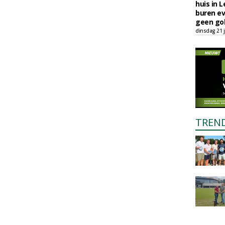
huis in L
buren ev
geen gol
dinsdag 21 j
TREN