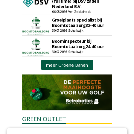
(fulltime) bij DSV zaden
Nederland B.V.
06-08-2026, Ven Zelderheide
Groeiplaats specialist bij
Boomtotaalzorg32-40 uur
30-07-2026, Schalkwijk
Boominspecteur bij
Boomtotaalzorg24-40 uur
30-07-2026, Schalkwijk
meer Groene Banen
GREEN OUTLET
Iedereen kan gratis kleine advertenties