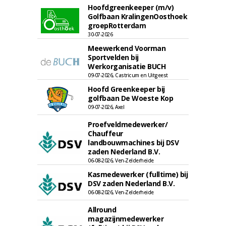
Hoofdgreenkeeper (m/v)
Golfbaan KralingenOosthoek
groepRotterdam
30-07-2026
Meewerkend Voorman
Sportvelden bij
Werkorganisatie BUCH
09-07-2026, Castricum en Uitgeest
Hoofd Greenkeeper bij
golfbaan De Woeste Kop
09-07-2026, Axel
Proefveldmedewerker/
Chauffeur
landbouwmachines bij DSV
zaden Nederland B.V.
06-08-2026, Ven-Zelderheide
Kasmedewerker (fulltime) bij
DSV zaden Nederland B.V.
06-08-2026, Ven-Zelderheide
Allround
magazijnmedewerker