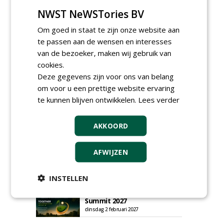
plaatsen via zijn eigen account.
NWST NeWSTories BV
Plaats een gratis advertentie
Om goed in staat te zijn onze website aan
te passen aan de wensen en interesses
van de bezoeker, maken wij gebruik van
cookies.
Deze gegevens zijn voor ons van belang
om voor u een prettige website ervaring
te kunnen blijven ontwikkelen.
Lees verder
AGENDA
HAS start nieuwe opleiding
AKKOORD
Hoofdgreenkeeper
donderdag 24 september 2026
AFWIJZEN
Save the Date: Green Gala op
woensdag 2 december
woensdag 2 december 2026
INSTELLEN
European Greenkeeping
Summit 2027
dinsdag 2 februari 2027