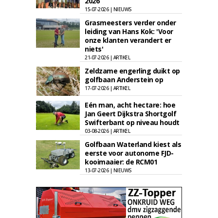
2026
15-07-2026 | NIEUWS
Grasmeesters verder onder
leiding van Hans Kok: 'Voor
onze klanten verandert er
niets'
21-07-2026 | ARTIKEL
Zeldzame engerling duikt op
golfbaan Anderstein op
17-07-2026 | ARTIKEL
Eén man, acht hectare: hoe
Jan Geert Dijkstra Shortgolf
Swifterbant op niveau houdt
03-08-2026 | ARTIKEL
Golfbaan Waterland kiest als
eerste voor autonome FJD-
kooimaaier: de RCM01
13-07-2026 | NIEUWS