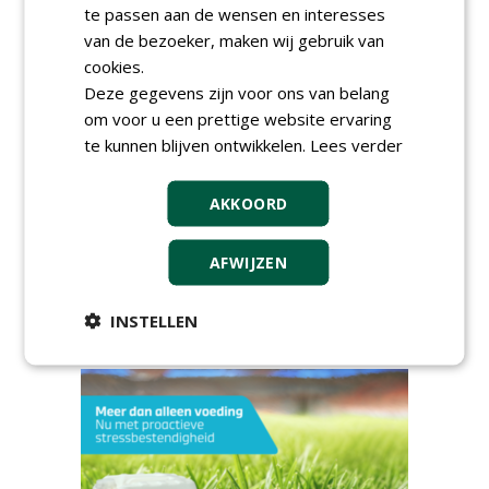
te passen aan de wensen en interesses
van de bezoeker, maken wij gebruik van
cookies.
AGENDA
Deze gegevens zijn voor ons van belang
om voor u een prettige website ervaring
HAS start nieuwe opleiding
te kunnen blijven ontwikkelen.
Lees verder
Hoofdgreenkeeper
donderdag 24 september 2026
AKKOORD
Save the Date: Green Gala op
woensdag 2 december
woensdag 2 december 2026
AFWIJZEN
European Greenkeeping
Summit 2027
INSTELLEN
dinsdag 2 februari 2027