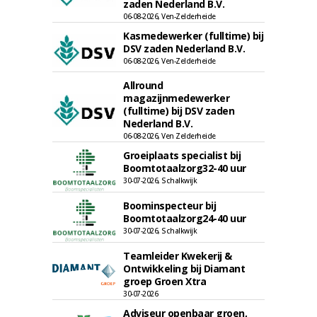
zaden Nederland B.V.
06-08-2026, Ven-Zelderheide
Kasmedewerker (fulltime) bij
DSV zaden Nederland B.V.
06-08-2026, Ven-Zelderheide
Allround
magazijnmedewerker
(fulltime) bij DSV zaden
Nederland B.V.
06-08-2026, Ven Zelderheide
Groeiplaats specialist bij
Boomtotaalzorg32-40 uur
30-07-2026, Schalkwijk
Boominspecteur bij
Boomtotaalzorg24-40 uur
30-07-2026, Schalkwijk
Teamleider Kwekerij &
Ontwikkeling bij Diamant
groep Groen Xtra
30-07-2026
Adviseur openbaar groen,