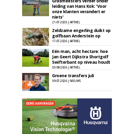
Grasmeesters verder onder
leiding van Hans Kok: 'Voor
onze klanten verandert er
niets'
21-07-2026 | ARTIKEL
Zeldzame engerling duikt op
golfbaan Anderstein op
17-07-2026 | ARTIKEL
Eén man, acht hectare: hoe
Jan Geert Dijkstra Shortgolf
Swifterbant op niveau houdt
03-08-2026 | ARTIKEL
Groene transfers juli
09-07-2026 | NIEUWS