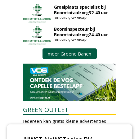
Groeiplaats specialist bij
Boomtotaalzorg32-40 uur
30-07-2026, Schalkwijk
Boominspecteur bij
Boomtotaalzorg24-40 uur
30-07-2026, Schalkwijk
meer Groene Banen
GREEN OUTLET
Iedereen kan gratis kleine advertenties
plaatsen via zijn eigen account.
Plaats een gratis advertentie