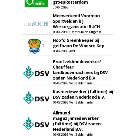
groepRotterdam
30-07-2026
Meewerkend Voorman
Sportvelden bij
Werkorganisatie BUCH
09-07-2026, Castricum en Uitgeest
Hoofd Greenkeeper bij
golfbaan De Woeste Kop
09-07-2026, Axel
Proefveldmedewerker/
Chauffeur
landbouwmachines bij DSV
zaden Nederland B.V.
06-08-2026, Ven-Zelderheide
Kasmedewerker (fulltime) bij
DSV zaden Nederland B.V.
06-08-2026, Ven-Zelderheide
Allround
magazijnmedewerker
(fulltime) bij DSV zaden
Nederland B.V.
06-08-2026, Ven Zelderheide