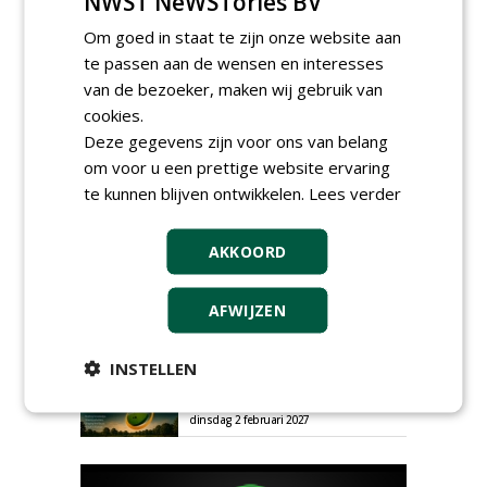
NWST NeWSTories BV
Om goed in staat te zijn onze website aan
te passen aan de wensen en interesses
van de bezoeker, maken wij gebruik van
cookies.
Deze gegevens zijn voor ons van belang
om voor u een prettige website ervaring
AGENDA
te kunnen blijven ontwikkelen.
Lees verder
HAS start nieuwe opleiding
Hoofdgreenkeeper
AKKOORD
donderdag 24 september 2026
Save the Date: Green Gala op
AFWIJZEN
woensdag 2 december
woensdag 2 december 2026
INSTELLEN
European Greenkeeping
Summit 2027
dinsdag 2 februari 2027