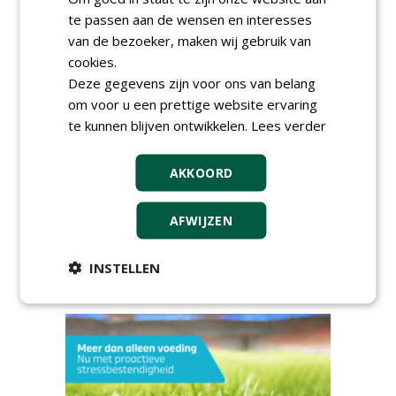
te passen aan de wensen en interesses
van de bezoeker, maken wij gebruik van
cookies.
Deze gegevens zijn voor ons van belang
AGENDA
om voor u een prettige website ervaring
HAS start nieuwe opleiding
te kunnen blijven ontwikkelen.
Lees verder
Hoofdgreenkeeper
donderdag 24 september 2026
AKKOORD
Save the Date: Green Gala op
woensdag 2 december
woensdag 2 december 2026
AFWIJZEN
European Greenkeeping
Summit 2027
INSTELLEN
dinsdag 2 februari 2027