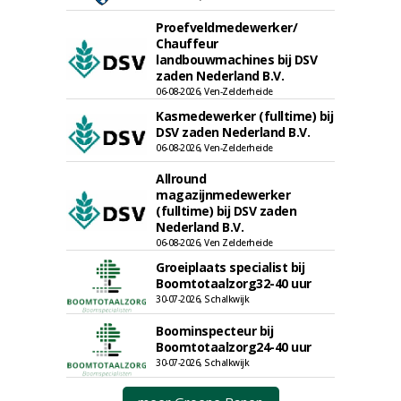
Proefveldmedewerker/
Chauffeur
landbouwmachines bij DSV
zaden Nederland B.V.
06-08-2026, Ven-Zelderheide
Kasmedewerker (fulltime) bij
DSV zaden Nederland B.V.
06-08-2026, Ven-Zelderheide
Allround
magazijnmedewerker
(fulltime) bij DSV zaden
Nederland B.V.
06-08-2026, Ven Zelderheide
Groeiplaats specialist bij
Boomtotaalzorg32-40 uur
30-07-2026, Schalkwijk
Boominspecteur bij
Boomtotaalzorg24-40 uur
30-07-2026, Schalkwijk