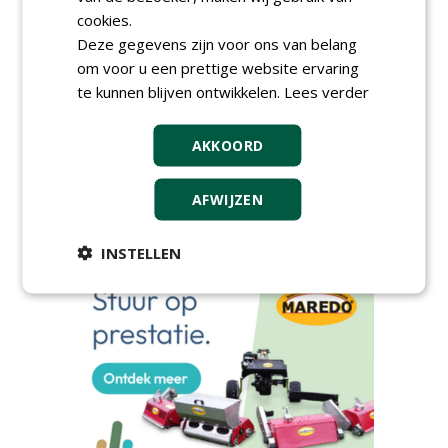
AGENDA
cookies.
HAS start nieuwe opleiding
Deze gegevens zijn voor ons van belang
Hoofdgreenkeeper
om voor u een prettige website ervaring
donderdag 24 september 2026
te kunnen blijven ontwikkelen.
Lees verder
Save the Date: Green Gala op
woensdag 2 december
AKKOORD
woensdag 2 december 2026
European Greenkeeping
Summit 2027
AFWIJZEN
dinsdag 2 februari 2027
INSTELLEN