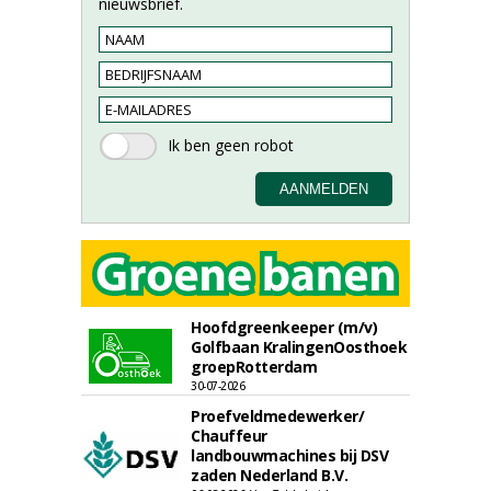
nieuwsbrief.
Hoofdgreenkeeper (m/v)
Golfbaan KralingenOosthoek
groepRotterdam
30-07-2026
Proefveldmedewerker/
Chauffeur
landbouwmachines bij DSV
zaden Nederland B.V.