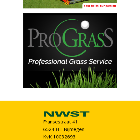
Fransestraat 41
6524 HT Nijmegen
KvK 10032693