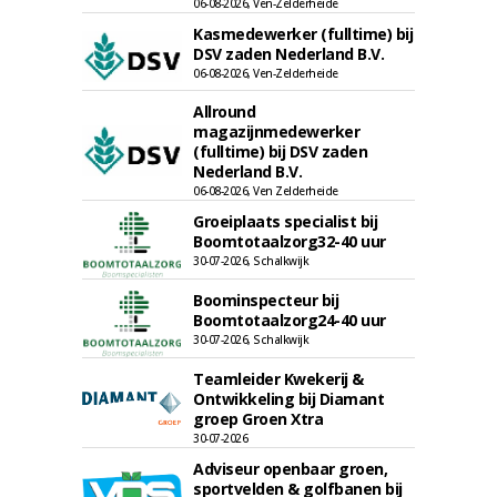
06-08-2026, Ven-Zelderheide
Kasmedewerker (fulltime) bij
DSV zaden Nederland B.V.
06-08-2026, Ven-Zelderheide
Allround
magazijnmedewerker
(fulltime) bij DSV zaden
Nederland B.V.
06-08-2026, Ven Zelderheide
Groeiplaats specialist bij
Boomtotaalzorg32-40 uur
30-07-2026, Schalkwijk
Boominspecteur bij
Boomtotaalzorg24-40 uur
30-07-2026, Schalkwijk
Teamleider Kwekerij &
Ontwikkeling bij Diamant
groep Groen Xtra
30-07-2026
Adviseur openbaar groen,
sportvelden & golfbanen bij