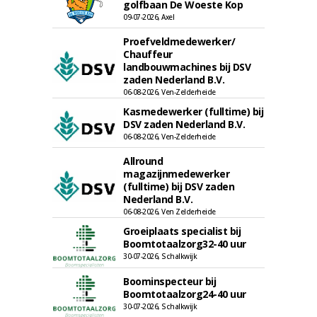
golfbaan De Woeste Kop
09-07-2026, Axel
Proefveldmedewerker/
Chauffeur
landbouwmachines bij DSV
zaden Nederland B.V.
06-08-2026, Ven-Zelderheide
Kasmedewerker (fulltime) bij
DSV zaden Nederland B.V.
06-08-2026, Ven-Zelderheide
Allround
magazijnmedewerker
(fulltime) bij DSV zaden
Nederland B.V.
06-08-2026, Ven Zelderheide
Groeiplaats specialist bij
Boomtotaalzorg32-40 uur
30-07-2026, Schalkwijk
Boominspecteur bij
Boomtotaalzorg24-40 uur
30-07-2026, Schalkwijk