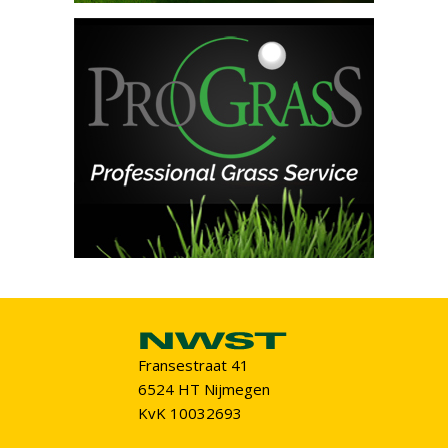
Fransestraat 41
6524 HT Nijmegen
KvK 10032693