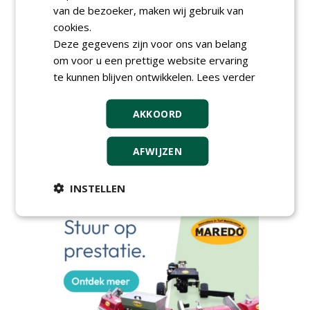
van de bezoeker, maken wij gebruik van
AGENDA
cookies.
Deze gegevens zijn voor ons van belang
HAS start nieuwe opleiding
Hoofdgreenkeeper
om voor u een prettige website ervaring
donderdag 24 september 2026
te kunnen blijven ontwikkelen.
Lees verder
Save the Date: Green Gala op
woensdag 2 december
AKKOORD
woensdag 2 december 2026
European Greenkeeping
AFWIJZEN
Summit 2027
dinsdag 2 februari 2027
INSTELLEN