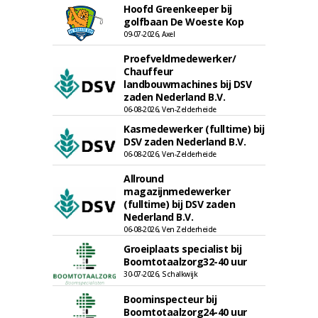
Hoofd Greenkeeper bij
golfbaan De Woeste Kop
09-07-2026, Axel
Proefveldmedewerker/
Chauffeur
landbouwmachines bij DSV
zaden Nederland B.V.
06-08-2026, Ven-Zelderheide
Kasmedewerker (fulltime) bij
DSV zaden Nederland B.V.
06-08-2026, Ven-Zelderheide
Allround
magazijnmedewerker
(fulltime) bij DSV zaden
Nederland B.V.
06-08-2026, Ven Zelderheide
Groeiplaats specialist bij
Boomtotaalzorg32-40 uur
30-07-2026, Schalkwijk
Boominspecteur bij
Boomtotaalzorg24-40 uur