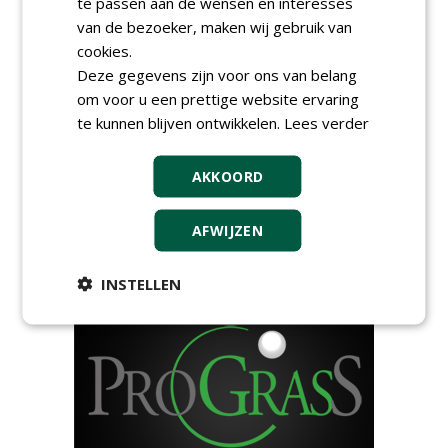
te passen aan de wensen en interesses
van de bezoeker, maken wij gebruik van
cookies.
AGENDA
Deze gegevens zijn voor ons van belang
HAS start nieuwe opleiding
om voor u een prettige website ervaring
Hoofdgreenkeeper
te kunnen blijven ontwikkelen.
Lees verder
donderdag 24 september 2026
Save the Date: Green Gala op
AKKOORD
woensdag 2 december
woensdag 2 december 2026
AFWIJZEN
European Greenkeeping
Summit 2027
dinsdag 2 februari 2027
INSTELLEN