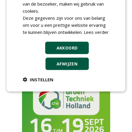
van de bezoeker, maken wij gebruik van
AGENDA
cookies.
Deze gegevens zijn voor ons van belang
HAS start nieuwe opleiding
Hoofdgreenkeeper
om voor u een prettige website ervaring
donderdag 24 september 2026
te kunnen blijven ontwikkelen.
Lees verder
Save the Date: Green Gala op
woensdag 2 december
AKKOORD
woensdag 2 december 2026
European Greenkeeping
AFWIJZEN
Summit 2027
dinsdag 2 februari 2027
INSTELLEN