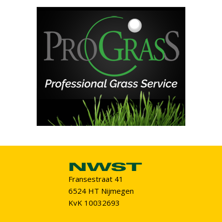
Fransestraat 41
6524 HT Nijmegen
KvK 10032693