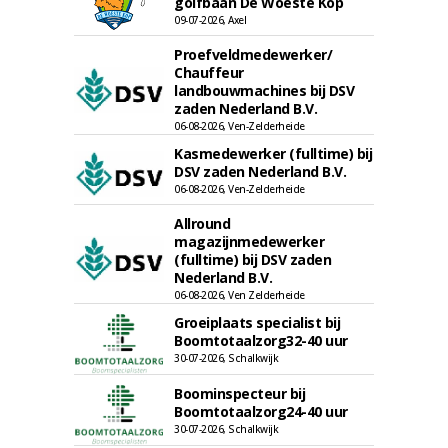
golfbaan De Woeste Kop
09-07-2026, Axel
Proefveldmedewerker/
Chauffeur
landbouwmachines bij DSV
zaden Nederland B.V.
06-08-2026, Ven-Zelderheide
Kasmedewerker (fulltime) bij
DSV zaden Nederland B.V.
06-08-2026, Ven-Zelderheide
Allround
magazijnmedewerker
(fulltime) bij DSV zaden
Nederland B.V.
06-08-2026, Ven Zelderheide
Groeiplaats specialist bij
Boomtotaalzorg32-40 uur
30-07-2026, Schalkwijk
Boominspecteur bij
Boomtotaalzorg24-40 uur
30-07-2026, Schalkwijk