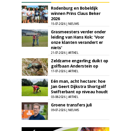
Rodenburg en Bobeldijk
winnen Prins Claus Beker
2026
15-07-2026 | NIEUWS
Grasmeesters verder onder
leiding van Hans Kok: 'Voor
onze klanten verandert er
niets'
21-07-2026 | ARTIKEL
Zeldzame engerling duikt op
golfbaan Anderstein op
17-07-2026 | ARTIKEL
Eén man, acht hectare: hoe
Jan Geert Dijkstra Shortgolf
Swifterbant op niveau houdt
03-08-2026 | ARTIKEL
Groene transfers juli
09-07-2026 | NIEUWS