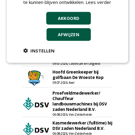
te kunnen blijven ontwikkelen.
Lees verder
AKKOORD
Hoofdgreenkeeper (m/v)
Golfbaan KralingenOosthoek
groepRotterdam
AFWIJZEN
30-07-2026
Meewerkend Voorman
INSTELLEN
Sportvelden bij
Werkorganisatie BUCH
09-07-2026, Castricum en Uitgeest
Hoofd Greenkeeper bij
golfbaan De Woeste Kop
09-07-2026, Axel
Proefveldmedewerker/
Chauffeur
landbouwmachines bij DSV
zaden Nederland B.V.
06-08-2026, Ven-Zelderheide
Kasmedewerker (fulltime) bij
DSV zaden Nederland B.V.
06-08-2026, Ven-Zelderheide