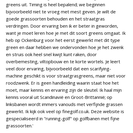
greens uit. Timing is heel bepalend; we beginnen
bijvoorbeeld niet te vroeg met mest geven. Je wilt de
goede grassoorten behouden en het straatgras
verdringen. Door ervaring ben ik er beter in geworden,
want je moet leren hoe je met dit soort greens omgaat. Ik
heb op Ockenburg voor het eerst gewerkt met dit type
green en daar hebben we ondervonden hoe je het zwenk
en struis ook heel snel kwijt kunt raken, door
overbemesting, viltopbouw en te korte wortels. Je leert
veel door ervaring, bijvoorbeeld dat een scarifying-
machine geschikt is voor straatgrasgreens, maar niet voor
roodzwenk. Er is geen handleiding waarin staat hoe het
moet, maar kennis en ervaring zijn de sleutel. Ik haal mijn
kennis vooral uit Scandinavië en Groot-Brittannië; op
linksbanen wordt immers vanouds met verfijnde grassen
gewerkt. Ik kijk ook veel op finegolf.co.uk. Deze website is
gespecialiseerd in "running-golf" op golfbanen met fijne
grassoorten.'