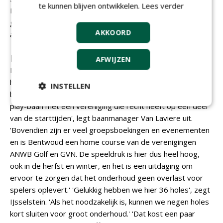
te kunnen blijven ontwikkelen.
Lees verder
IJsselstein. 'Er is nu werk genoeg voor mensen in de
groensector, ze kunnen overal terecht. Dat speelt niet
AKKOORD
alleen hier, maar ook elders, hoor ik van collega's.'
Drukke baan
AFWIJZEN
Een van de grootste uitdagingen voor het management en
het onderhoudsteam op Bentwoud is de hoge
INSTELLEN
bezettingsgraad. 'Bentwoud is een commerciële pay-and-
play-baan met een vereniging die recht heeft op een deel
van de starttijden', legt baanmanager Van Laviere uit.
'Bovendien zijn er veel groepsboekingen en evenementen
en is Bentwoud een home course van de verenigingen
ANWB Golf en GVN. De speeldruk is hier dus heel hoog,
ook in de herfst en winter, en het is een uitdaging om
ervoor te zorgen dat het onderhoud geen overlast voor
spelers oplevert.' 'Gelukkig hebben we hier 36 holes', zegt
IJsselstein. 'Als het noodzakelijk is, kunnen we negen holes
kort sluiten voor groot onderhoud.' 'Dat kost een paar