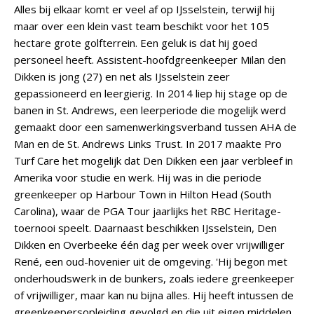
Alles bij elkaar komt er veel af op IJsselstein, terwijl hij
maar over een klein vast team beschikt voor het 105
hectare grote golfterrein. Een geluk is dat hij goed
personeel heeft. Assistent-hoofdgreenkeeper Milan den
Dikken is jong (27) en net als IJsselstein zeer
gepassioneerd en leergierig. In 2014 liep hij stage op de
banen in St. Andrews, een leerperiode die mogelijk werd
gemaakt door een samenwerkingsverband tussen AHA de
Man en de St. Andrews Links Trust. In 2017 maakte Pro
Turf Care het mogelijk dat Den Dikken een jaar verbleef in
Amerika voor studie en werk. Hij was in die periode
greenkeeper op Harbour Town in Hilton Head (South
Carolina), waar de PGA Tour jaarlijks het RBC Heritage-
toernooi speelt. Daarnaast beschikken IJsselstein, Den
Dikken en Overbeeke één dag per week over vrijwilliger
René, een oud-hovenier uit de omgeving. 'Hij begon met
onderhoudswerk in de bunkers, zoals iedere greenkeeper
of vrijwilliger, maar kan nu bijna alles. Hij heeft intussen de
greenkeepersopleiding gevolgd en die uit eigen middelen