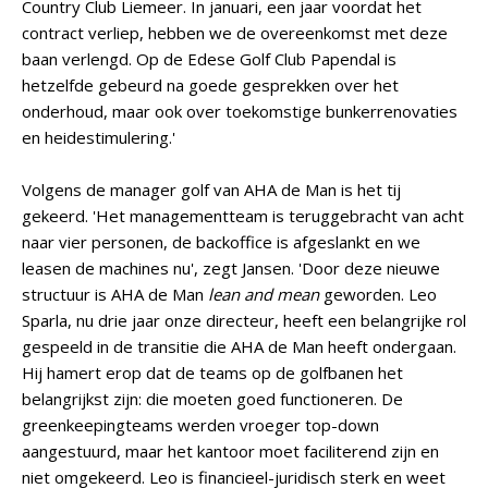
Country Club Liemeer. In januari, een jaar voordat het
contract verliep, hebben we de overeenkomst met deze
baan verlengd. Op de Edese Golf Club Papendal is
hetzelfde gebeurd na goede gesprekken over het
onderhoud, maar ook over toekomstige bunkerrenovaties
en heidestimulering.'
Volgens de manager golf van AHA de Man is het tij
gekeerd. 'Het managementteam is teruggebracht van acht
naar vier personen, de backoffice is afgeslankt en we
leasen de machines nu', zegt Jansen. 'Door deze nieuwe
structuur is AHA de Man
lean and mean
geworden. Leo
Sparla, nu drie jaar onze directeur, heeft een belangrijke rol
gespeeld in de transitie die AHA de Man heeft ondergaan.
Hij hamert erop dat de teams op de golfbanen het
belangrijkst zijn: die moeten goed functioneren. De
greenkeepingteams werden vroeger top-down
aangestuurd, maar het kantoor moet faciliterend zijn en
niet omgekeerd. Leo is financieel-juridisch sterk en weet