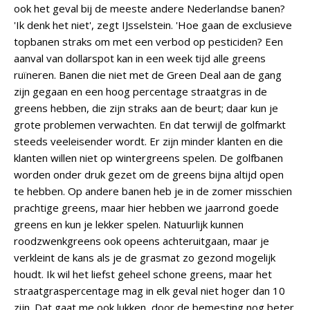
ook het geval bij de meeste andere Nederlandse banen?
'Ik denk het niet', zegt IJsselstein. 'Hoe gaan de exclusieve
topbanen straks om met een verbod op pesticiden? Een
aanval van dollarspot kan in een week tijd alle greens
ruïneren. Banen die niet met de Green Deal aan de gang
zijn gegaan en een hoog percentage straatgras in de
greens hebben, die zijn straks aan de beurt; daar kun je
grote problemen verwachten. En dat terwijl de golfmarkt
steeds veeleisender wordt. Er zijn minder klanten en die
klanten willen niet op wintergreens spelen. De golfbanen
worden onder druk gezet om de greens bijna altijd open
te hebben. Op andere banen heb je in de zomer misschien
prachtige greens, maar hier hebben we jaarrond goede
greens en kun je lekker spelen. Natuurlijk kunnen
roodzwenkgreens ook opeens achteruitgaan, maar je
verkleint de kans als je de grasmat zo gezond mogelijk
houdt. Ik wil het liefst geheel schone greens, maar het
straatgraspercentage mag in elk geval niet hoger dan 10
zijn. Dat gaat me ook lukken, door de bemesting nog beter