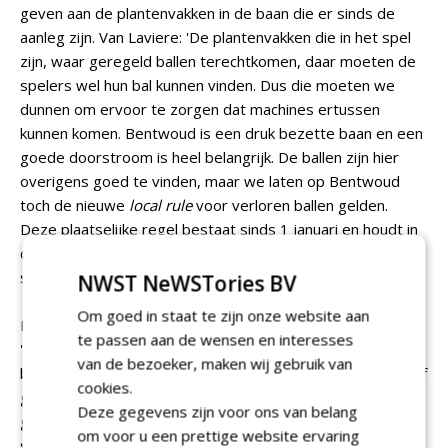
geven aan de plantenvakken in de baan die er sinds de
aanleg zijn. Van Laviere: 'De plantenvakken die in het spel
zijn, waar geregeld ballen terechtkomen, daar moeten de
spelers wel hun bal kunnen vinden. Dus die moeten we
dunnen om ervoor te zorgen dat machines ertussen
kunnen komen. Bentwoud is een druk bezette baan en een
goede doorstroom is heel belangrijk. De ballen zijn hier
overigens goed te vinden, maar we laten op Bentwoud
toch de nieuwe
local rule
voor verloren ballen gelden.
Deze plaatselijke regel bestaat sinds 1 januari en houdt in
dat je met bijtelling van twee strafslagen verder kunt
spelen bij de plaats waar je bal verloren is geraakt.'
NWST NeWSTories BV
Om goed in staat te zijn onze website aan
Een andere uitdaging op Bentwoud: emelten. IJsselstein:
te passen aan de wensen en interesses
'Aaltjes vormen nu de enige milieuvriendelijke
van de bezoeker, maken wij gebruik van
bestrijdingsmethode, maar het is afwachten of dit effectief
cookies.
genoeg is.' Een geheel ander probleem is het vinden van
Deze gegevens zijn voor ons van belang
goed personeel in het groeiseizoen. 'Goed opgeleide
om voor u een prettige website ervaring
seizoenskrachten vinden is steeds moeilijker', zegt