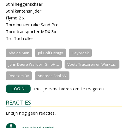
Stihl heggenschaar
Stihl kantensnijder
Flymo 2 x
Toro bunker rake Sand Pro
Toro transporter MDX 3x
Tru Turf roller
Aha de Man
Jol Golf Design
Heybroek
John Deere Walldorf GmbH ...
Voets Tractoren en Werktu...
Redexim BV
Andreas Stihl NV
LOGIN
met je e-mailadres om te reageren.
REACTIES
Er zijn nog geen reacties.