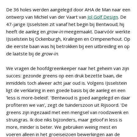
De 36 holes werden aangelegd door AHA de Man naar een
ontwerp van Michiel van der Vaart van
Jol Golf Design
. De
47-jarige IJsselstein zit vanaf het begin bij Bentwoud; hij
heeft de aanleg en
grow-in
meegemaakt. Daarvóór werkte
IJsselstein bij Ockenburgh, Kralingen en Crimpenerhout. Op
die eerste baan was hij betrokken bij een uitbreiding en op
de laatste bij de
grow-in
.
We vragen de hoofdgreenkeeper naar het geheim van zijn
succes: gezonde greens op een druk bezette baan, die
inmiddels toch alweer acht jaar oud is. Volgens IJsselstein
ligt de verklaring in een goede basis bij de aanleg en een
'less is more-beleid'. 'Bentwoud is goed aangelegd en daar
profiteren we van', zegt de tuinderszoon uit Rijsoord. 'De
greens zijn ingezaaid met een mengsel van roodzwenk en
struisgras. Ik doe niks bijzonders, maar geloof in less is
more, minder is beter. We gebruiken weinig mest en
voeren alleen in het groeiseizoen bewerkingen aan de