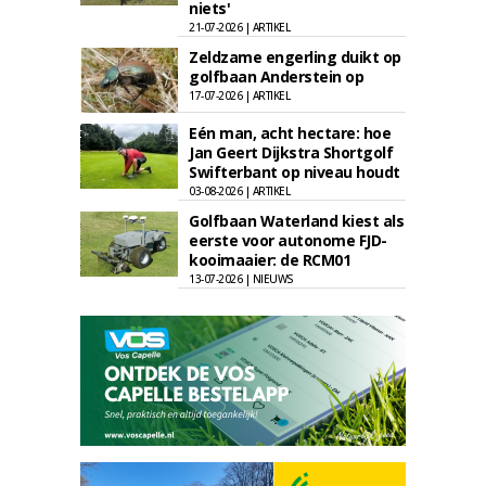
niets'
21-07-2026 | ARTIKEL
Zeldzame engerling duikt op
golfbaan Anderstein op
17-07-2026 | ARTIKEL
Eén man, acht hectare: hoe
Jan Geert Dijkstra Shortgolf
Swifterbant op niveau houdt
03-08-2026 | ARTIKEL
Golfbaan Waterland kiest als
eerste voor autonome FJD-
kooimaaier: de RCM01
13-07-2026 | NIEUWS