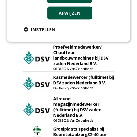
Meewerkend Voorman
Sportvelden bij
Werkorganisatie BUCH
AFWIJZEN
09-07-2026, Castricum en Uitgeest
Hoofd Greenkeeper bij
INSTELLEN
golfbaan De Woeste Kop
09-07-2026, Axel
Proefveldmedewerker/
Chauffeur
landbouwmachines bij DSV
zaden Nederland B.V.
06-08-2026, Ven-Zelderheide
Kasmedewerker (fulltime) bij
DSV zaden Nederland B.V.
06-08-2026, Ven-Zelderheide
Allround
magazijnmedewerker
(fulltime) bij DSV zaden
Nederland B.V.
06-08-2026, Ven Zelderheide
Groeiplaats specialist bij
Boomtotaalzorg32-40 uur