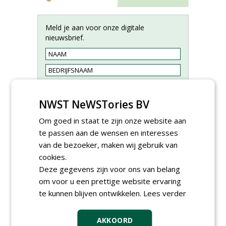
Meld je aan voor onze digitale
nieuwsbrief.
NWST NeWSTories BV
Om goed in staat te zijn onze website aan
te passen aan de wensen en interesses
van de bezoeker, maken wij gebruik van
cookies.
Deze gegevens zijn voor ons van belang
om voor u een prettige website ervaring
Hoofdgreenkeeper (m/v)
te kunnen blijven ontwikkelen.
Lees verder
Golfbaan KralingenOosthoek
groepRotterdam
30-07-2026
AKKOORD