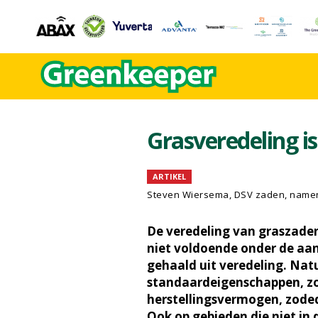
Grasveredeling is
ARTIKEL
Steven Wiersema, DSV zaden, namen
De veredeling van graszaden
niet voldoende onder de aan
gehaald uit veredeling. Natu
standaardeigenschappen, zoa
herstellingsvermogen, zodedi
Ook op gebieden die niet in