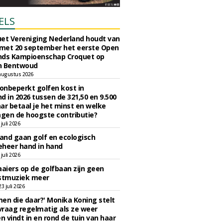
ELS
et Vereniging Nederland houdt van
 met 20 september het eerste Open
nds Kampioenschap Croquet op
n Bentwoud
augustus 2026
 onbeperkt golfen kost in
d in 2026 tussen de 321,50 en 9.500
ar betaal je het minst en welke
agen de hoogste contributie?
juli 2026
nd gaan golf en ecologisch
eheer hand in hand
juli 2026
iers op de golfbaan zijn geen
tmuziek meer
 juli 2026
en die daar?' Monika Koning stelt
 vraag regelmatig als ze weer
en vindt in en rond de tuin van haar