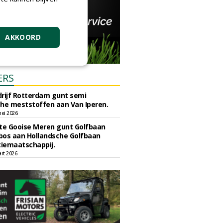
AKKOORD
ERS
rijf Rotterdam gunt semi
he meststoffen aan Van Iperen.
ei 2026
e Gooise Meren gunt Golfbaan
bos aan Hollandsche Golfbaan
tiemaatschappij.
art 2026