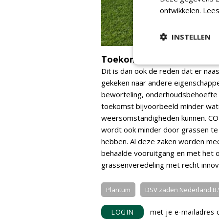
ontwikkelen.
Lees
INSTELLEN
Toekomst
Dit is dan ook de reden dat er naa
gekeken naar andere eigenschappe
beworteling, onderhoudsbehoefte e
toekomst bijvoorbeeld minder wat
weersomstandigheden kunnen. CO2 
wordt ook minder door grassen te
hebben. Al deze zaken worden mee
behaalde vooruitgang en met het 
grassenveredeling met recht inno
Plantum
DSV zaden Nederland B.
LOGIN
met je e-mailadres o