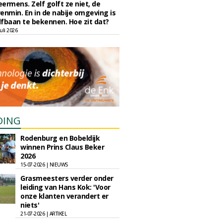
eermens. Zelf golft ze niet, de
enmin. En in de nabije omgeving is
fbaan te bekennen. Hoe zit dat?
uli 2026
DING
Rodenburg en Bobeldijk
winnen Prins Claus Beker
2026
15-07-2026 | NIEUWS
Grasmeesters verder onder
leiding van Hans Kok: 'Voor
onze klanten verandert er
niets'
21-07-2026 | ARTIKEL