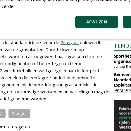
 verder
AFWIJZEN
st de standaardcijfers voor de
Grasgids
ook wordt
TEND
n van de grasplanten. Door te kweken op
Sportbed
tc. wordt nu al toegewerkt naar grassen die in de
organisc
er nodig hebben of beter tegen extreme
zondag 17 m
wordt niet alleen vastgelegd, maar de footprint
Gemeent
 veredelen die een lagere onderhoudsbehoefte
Naarder
genomen bij de veredeling van grassen. Met de
Exploita
vrijdag 6 ma
oog op toekomstige wensen en ontwikkelingen mag de
vatief genoemd worden.
V.
Grasgids
m te reageren.