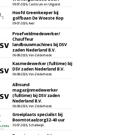
09-07-2026, Castricum en Uitgeest
Hoofd Greenkeeper bij
golfbaan De Woeste Kop
09-07-2026, Axel
Proefveldmedewerker/
Chauffeur
landbouwmachines bij DSV
zaden Nederland B.V.
06-08-2026, Ven-Zelderheide
Kasmedewerker (fulltime) bij
DSV zaden Nederland B.V.
06-08-2026, Ven-Zelderheide
Allround
magazijnmedewerker
(fulltime) bij DSV zaden
Nederland B.V.
06-08-2026, Ven Zelderheide
Groeiplaats specialist bij
Boomtotaalzorg32-40 uur
30-07-2026, Schalkwijk