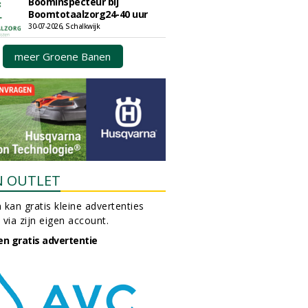
Boominspecteur bij
Boomtotaalzorg24-40 uur
30-07-2026, Schalkwijk
meer Groene Banen
N OUTLET
 kan gratis kleine advertenties
 via zijn eigen account.
en gratis advertentie