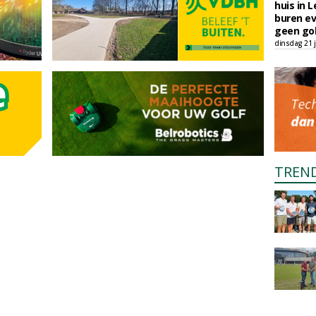
huis in L
buren ev
geen gol
dinsdag 21 j
TREN