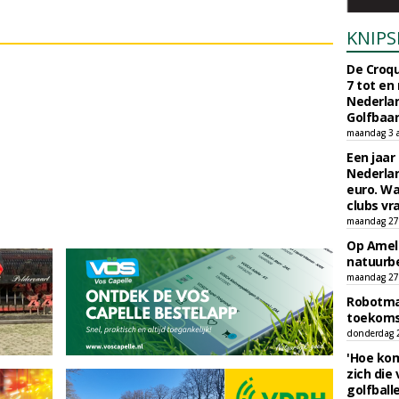
KNIPS
De Croqu
7 tot en
Nederla
Golfbaa
maandag 3 
Een jaar
Nederlan
euro. Wa
clubs vr
maandag 27 
Op Amela
natuurb
maandag 27 
Robotmaa
toekoms
donderdag 23
'Hoe kom
zich die
golfball