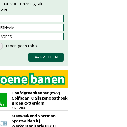
e aan voor onze digitale
brief.
Hoofdgreenkeeper (m/v)
Golfbaan KralingenOosthoek
groepRotterdam
30-07-2026
Meewerkend Voorman
Sportvelden bij
Werkorganisatie BUCH