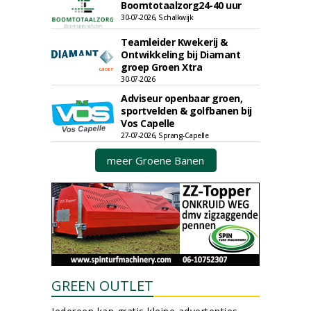
Boomtotaalzorg24-40 uur
30-07-2026, Schalkwijk
Teamleider Kwekerij &
Ontwikkeling bij Diamant
groep Groen Xtra
30-07-2026
Adviseur openbaar groen,
sportvelden & golfbanen bij
Vos Capelle
27-07-2026, Sprang-Capelle
meer Groene Banen
GREEN OUTLET