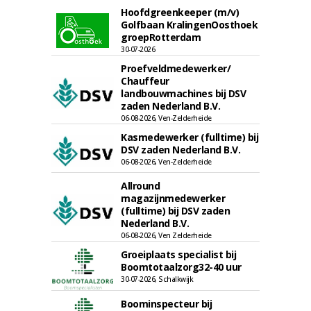
Hoofdgreenkeeper (m/v)
Golfbaan KralingenOosthoek
groepRotterdam
30-07-2026
Proefveldmedewerker/
Chauffeur
landbouwmachines bij DSV
zaden Nederland B.V.
06-08-2026, Ven-Zelderheide
Kasmedewerker (fulltime) bij
DSV zaden Nederland B.V.
06-08-2026, Ven-Zelderheide
Allround
magazijnmedewerker
(fulltime) bij DSV zaden
Nederland B.V.
06-08-2026, Ven Zelderheide
Groeiplaats specialist bij
Boomtotaalzorg32-40 uur
30-07-2026, Schalkwijk
Boominspecteur bij