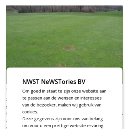
NWST NeWSTories BV
De green van hole 1 kampt nog steeds met schimmels.
Om goed in staat te zijn onze website aan
te passen aan de wensen en interesses
Zelf speelt Broekhof af en toe nog een rondje op de
van de bezoeker, maken wij gebruik van
golfbaan. Voorheen was vrijdagavond zijn vaste
cookies.
speelmoment, maar nu het greenkeepersteam nog slechts
Deze gegevens zijn voor ons van belang
uit twee man bestaat, heeft hij daar minder tijd voor. Het
om voor u een prettige website ervaring
voordeel van de Breuninkhof is dat de negenholes-