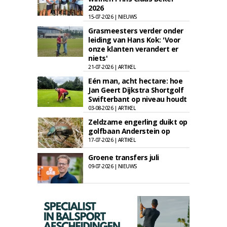
2026
15-07-2026 | NIEUWS
Grasmeesters verder onder
leiding van Hans Kok: 'Voor
onze klanten verandert er
niets'
21-07-2026 | ARTIKEL
Eén man, acht hectare: hoe
Jan Geert Dijkstra Shortgolf
Swifterbant op niveau houdt
03-08-2026 | ARTIKEL
Zeldzame engerling duikt op
golfbaan Anderstein op
17-07-2026 | ARTIKEL
Groene transfers juli
09-07-2026 | NIEUWS