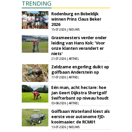
TRENDING
Rodenburg en Bobeldijk
winnen Prins Claus Beker
2026
15-07-2026 | NIEUWS
Grasmeesters verder onder
leiding van Hans Kok: 'Voor
onze klanten verandert er
niets'
21-07-2026 | ARTIKEL
Zeldzame engerling duikt op
golfbaan Anderstein op
17-07-2026 | ARTIKEL
Eén man, acht hectare: hoe
Jan Geert Dijkstra Shortgolf
Swifterbant op niveau houdt
03-08-2026 | ARTIKEL
Golfbaan Waterland kiest als
eerste voor autonome FJD-
kooimaaier: de RCM01
13-07-2026 | NIEUWS