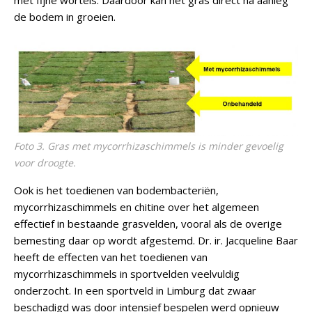
met fijne wortels. Daardoor kan het gras direct na aanleg
de bodem in groeien.
Foto 3. Gras met mycorrhizaschimmels is minder gevoelig
voor droogte.
Ook is het toedienen van bodembacteriën,
mycorrhizaschimmels en chitine over het algemeen
effectief in bestaande grasvelden, vooral als de overige
bemesting daar op wordt afgestemd. Dr. ir. Jacqueline Baar
heeft de effecten van het toedienen van
mycorrhizaschimmels in sportvelden veelvuldig
onderzocht. In een sportveld in Limburg dat zwaar
beschadigd was door intensief bespelen werd opnieuw