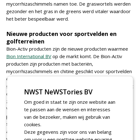
mycorrhizaschimmels namen toe. De graswortels werden
gezonder en het gras in de greens werd vitaler waardoor
het beter bespeelbaar werd.
Nieuwe producten voor sportvelden en
golfterreinen
Bion-Activ producten zijn de nieuwe producten waarmee
Bion International BV
op de markt komt. De Bion-Activ
producten zijn producten met bacteriën,
mycorrhizaschimmels en chitine geschikt voor sportvelden
en golfterreinen. Deze producten hebben een unieke
samenstelling. Bion International werkt dan ook samen met
NWST NeWSTories BV
dr. ir. Jacqueline Baar, expert in bodemleven. Zij draagt
zorg voor goede kwaliteit van de Bion-Activ producten.
Om goed in staat te zijn onze website aan
Voorafgaand aan de toepassing van de Bion-Activ
te passen aan de wensen en interesses
producten kan Baar onderzoek doen aan de bodem van
van de bezoeker, maken wij gebruik van
sportvelden en golfterreinen. Op basis van de
cookies.
analyseresultaten kan zij een advies voor duurzame
Deze gegevens zijn voor ons van belang
verbetering van bodem of substraat opstellen en
om voor u een prettige website ervaring