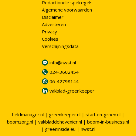
Redactionele spelregels
Algemene voorwaarden
Disclaimer
Adverteren
Privacy
Cookies
Verschijningsdata
info@nwst.nl
024-3602454
06-42798144
vakblad-greenkeeper
fieldmanager.nl
|
greenkeeper.nl
|
stad-en-groen.nl
|
boomzorg.nl
|
vakbladdehovenier.nl
|
boom-in-business.nl
|
greeninside.eu
|
nwst.nl