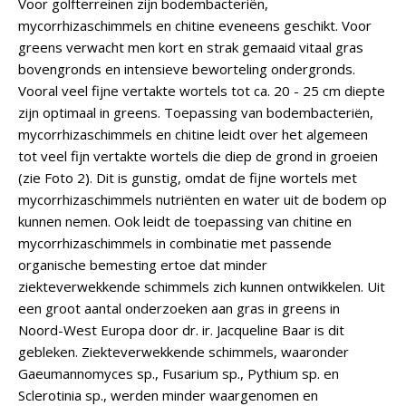
Voor golfterreinen zijn bodembacteriën,
mycorrhizaschimmels en chitine eveneens geschikt. Voor
greens verwacht men kort en strak gemaaid vitaal gras
bovengronds en intensieve beworteling ondergronds.
Vooral veel fijne vertakte wortels tot ca. 20 - 25 cm diepte
zijn optimaal in greens. Toepassing van bodembacteriën,
mycorrhizaschimmels en chitine leidt over het algemeen
tot veel fijn vertakte wortels die diep de grond in groeien
(zie Foto 2). Dit is gunstig, omdat de fijne wortels met
mycorrhizaschimmels nutriënten en water uit de bodem op
kunnen nemen. Ook leidt de toepassing van chitine en
mycorrhizaschimmels in combinatie met passende
organische bemesting ertoe dat minder
ziekteverwekkende schimmels zich kunnen ontwikkelen. Uit
een groot aantal onderzoeken aan gras in greens in
Noord-West Europa door dr. ir. Jacqueline Baar is dit
gebleken. Ziekteverwekkende schimmels, waaronder
Gaeumannomyces sp., Fusarium sp., Pythium sp. en
Sclerotinia sp., werden minder waargenomen en