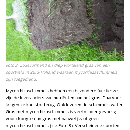
Foto 2. Zodevormend en diep wortelend gras van een
sportveld in Zuid-Holland waaraan mycorrhizaschimmels
zijn toegediend.
Mycorrhizaschimmels hebben een bijzondere functie: ze
zijn de leveranciers van nutriënten aan het gras. Daarvoor
krijgen ze koolstof terug. Ook leveren de schimmels water.
Gras met mycorrhizaschimmels is veel minder gevoelig
voor droogte dan gras met nauwelijks of geen
mycorrhizaschimmels (zie Foto 3). Verscheidene soorten