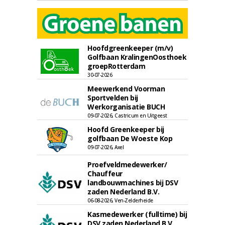
Hoofdgreenkeeper (m/v)
Golfbaan KralingenOosthoek
groepRotterdam
30-07-2026
Meewerkend Voorman
Sportvelden bij
Werkorganisatie BUCH
09-07-2026, Castricum en Uitgeest
Hoofd Greenkeeper bij
golfbaan De Woeste Kop
09-07-2026, Axel
Proefveldmedewerker/
Chauffeur
landbouwmachines bij DSV
zaden Nederland B.V.
06-08-2026, Ven-Zelderheide
Kasmedewerker (fulltime) bij
DSV zaden Nederland B.V.