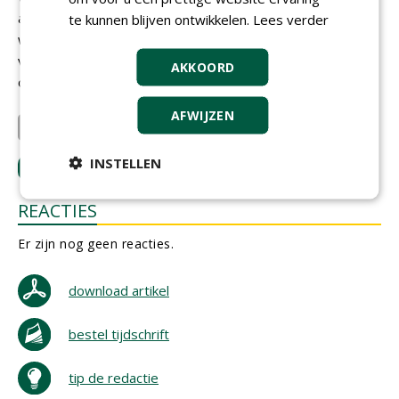
adviseren welke Bion-Activ producten het beste kunnen
te kunnen blijven ontwikkelen.
Lees verder
worden toegepast. Bion Internationaal gaat niet alleen
voor goede kwaliteit producten, ook voor een
AKKOORD
onderbouwde en duurzame bemestingsstrategie.
AFWIJZEN
Bion International B.V.
INSTELLEN
LOGIN
met je e-mailadres om te reageren.
REACTIES
Er zijn nog geen reacties.
download artikel
bestel tijdschrift
tip de redactie