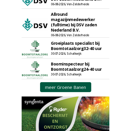
06-08-2026, Ven-Zelderheide
Allround
magazijnmedewerker
(fulltime) bij DSV zaden
Nederland B.V.
06-08-2026, Ven Zelderheide
Groeiplaats specialist bij
Boomtotaalzorg32-40 uur
30-07-2026, Schalkwijk
Boominspecteur bij
Boomtotaalzorg24-40 uur
30-07-2026, Schalkwijk
meer Groene Banen