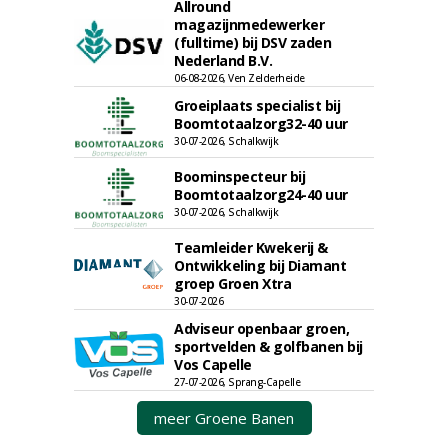
Allround
magazijnmedewerker
(fulltime) bij DSV zaden
Nederland B.V.
06-08-2026, Ven Zelderheide
Groeiplaats specialist bij
Boomtotaalzorg32-40 uur
30-07-2026, Schalkwijk
Boominspecteur bij
Boomtotaalzorg24-40 uur
30-07-2026, Schalkwijk
Teamleider Kwekerij &
Ontwikkeling bij Diamant
groep Groen Xtra
30-07-2026
Adviseur openbaar groen,
sportvelden & golfbanen bij
Vos Capelle
27-07-2026, Sprang-Capelle
meer Groene Banen