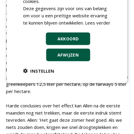
cookies.
course en 6-holes-compact course in het Belgische
Deze gegevens zijn voor ons van belang
Zaventem, is dit jaar gestart met het toepassen van Aqua
om voor u een prettige website ervaring
Premium. Hoofdgreenkeeper Tim Allen gebruikte
te kunnen blijven ontwikkelen.
Lees verder
voorheen een product van GBR Technology uit het
Verenigd Koninkrijk, maar dat werd door de brexit steeds
AKKOORD
lastiger. Allen: 'Aqua Premium werd aangeraden door STRI;
daarom zijn we het gaan proberen. We gebruiken het op
AFWIJZEN
de tees, greens en fairways. Het is voor het eerst dat we
de fairways met een wetting agent maandelijks
behandelen. We zien het als een proef en kijken hoe het
INSTELLEN
gaat.' Op greens en tees volgt hij het label en gebruiken de
greenkeepers 12,5 liter per hectare, op de fairways 5 liter
per hectare.
Harde conclusies over het effect kan Allen na de eerste
maanden nog niet trekken, maar de eerste indruk stemt
tevreden. Allen: 'Het gaat deze zomer heel goed. Als we
niets zouden doen, krijgen we snel droogteplekken en