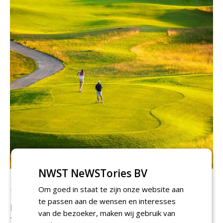
NWST NeWSTories BV
The National Golf gebruikt voor het eerst een middel op de
fairways.
Om goed in staat te zijn onze website aan
te passen aan de wensen en interesses
Minder sproeien met de hand
van de bezoeker, maken wij gebruik van
The National Golf Brussels, een 18-holes-championship