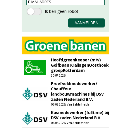
Hoofdgreenkeeper (m/v)
Golfbaan KralingenOosthoek
groepRotterdam
30-07-2026
Proefveldmedewerker/
Chauffeur
landbouwmachines bij DSV
zaden Nederland B.V.
06-08-2026, Ven-Zelderheide
Kasmedewerker (fulltime) bij
DSV zaden Nederland B.V.
06-08-2026, Ven-Zelderheide