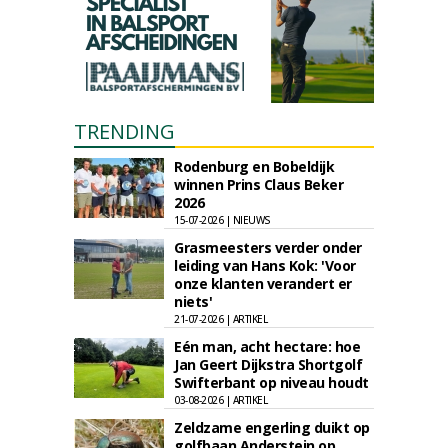
TRENDING
Rodenburg en Bobeldijk
winnen Prins Claus Beker
2026
15-07-2026 | NIEUWS
Grasmeesters verder onder
leiding van Hans Kok: 'Voor
onze klanten verandert er
niets'
21-07-2026 | ARTIKEL
Eén man, acht hectare: hoe
Jan Geert Dijkstra Shortgolf
Swifterbant op niveau houdt
03-08-2026 | ARTIKEL
Zeldzame engerling duikt op
golfbaan Anderstein op