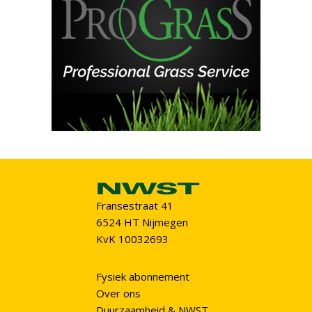
Fransestraat 41
6524 HT Nijmegen
KvK 10032693
Fysiek abonnement
Over ons
Duurzaamheid & NWST