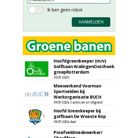
Hoofdgreenkeeper (m/v)
Golfbaan KralingenOosthoek
groepRotterdam
30-07-2026
Meewerkend Voorman
Sportvelden bij
Werkorganisatie BUCH
09-07-2026, Castricum en Uitgeest
Hoofd Greenkeeper bij
golfbaan De Woeste Kop
09-07-2026, Axel
Proefveldmedewerker/
Chauffeur