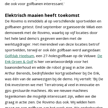
die ook voor golfbanen interessant.'
Elektrisch maaien heeft toekomst
De Rovimo is inmiddels al op verschillende sportvelden en
golfbanen getest. Eind september organiseerde Milati een
demoweek met de Rovimo, waarbij op vijf locaties door
het hele land demo's gegeven werden met de
werktuigdrager. Het merendeel van deze locaties betrof
sportvelden, terwijl er ook één golfbaan werd aangedaan:
Golfclub Heelsum
, een 27-holesgolfbaan op de Veluwe.
De
Enk Groen & Golf
is hier verantwoordelijk voor het
baanonderhoud en wilde de robot graag in actie zien.
Arthur Berends, bedrijfsleider kortgrasbeheer bij De Enk,
was één van de aanwezigen bij de demo. Hij vertelt: 'Bij De
Enk investeren we met Terratroniq al veel in innovatie en
gps-gestuurde machines. Als we nieuwe machines
tegenkomen die mogelijk interessant zijn, willen we die
graag in actie zien. De Rovimo dus ook. Wij wilden hem
graag op een golfbaan aan het werk zien. We onderhouden