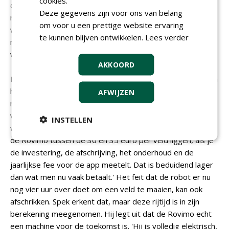
cookies.
daarom deze aanbieding. Je hebt altijd koplopers in de
Deze gegevens zijn voor ons van belang
markt die bereid zijn om te investeren in innovaties. Die
om voor u een prettige website ervaring
weten dat de Rovimo nieuw is, kinderziektes kan hebben,
te kunnen blijven ontwikkelen.
Lees verder
maar geloven erin dat dit de toekomst is. Zulke koplopers
worden beloond met een lagere aanschafprijs.'
AKKOORD
Bovendien geldt voor een elektrische robotkooimaaier een
heel andere benadering qua prijs dan voor een traditionele
AFWIJZEN
maaier, legt Spek uit. 'Voor de kosten per veld van een
vijfdelige kooimaaier hoor je verschillende bedragen; daar
INSTELLEN
waag ik me niet aan. Ik kan wel zeggen dat de kosten van
de Rovimo tussen de 30 en 35 euro per veld liggen, als je
de investering, de afschrijving, het onderhoud en de
jaarlijkse fee voor de app meetelt. Dat is beduidend lager
dan wat men nu vaak betaalt.' Het feit dat de robot er nu
nog vier uur over doet om een veld te maaien, kan ook
afschrikken. Spek erkent dat, maar deze rijtijd is in zijn
berekening meegenomen. Hij legt uit dat de Rovimo echt
een machine voor de toekomst is. 'Hij is volledig elektrisch,