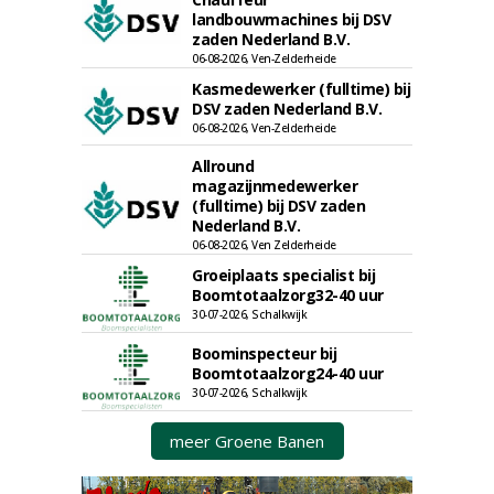
landbouwmachines bij DSV
zaden Nederland B.V.
06-08-2026, Ven-Zelderheide
Kasmedewerker (fulltime) bij
DSV zaden Nederland B.V.
06-08-2026, Ven-Zelderheide
Allround
magazijnmedewerker
(fulltime) bij DSV zaden
Nederland B.V.
06-08-2026, Ven Zelderheide
Groeiplaats specialist bij
Boomtotaalzorg32-40 uur
30-07-2026, Schalkwijk
Boominspecteur bij
Boomtotaalzorg24-40 uur
30-07-2026, Schalkwijk
meer Groene Banen