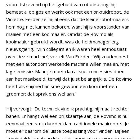
vooruitstrevend op het gebied van robotisering; hij
bemest al op gps en werkt ook met een onkruidrobot, de
Violette. Eerder zei hij al eens dat de kleine robotmaaiers
hem nog niet kunnen bekoren, want hij is voorstander van
maaien met een kooimaaier. Omdat de Rovimo als
kooimaaier gebruikt wordt, was de fieldmanager erg
nieuwsgierig. 'Mijn collega's en ik waren heel enthousiast
over deze machine', vertelt Van Eerden. 'Wij zouden best
met een autonoom werkende machine willen maaien, met
lage emissie. Maar je moet dan al snel concessies doen
aan het maaibeeld, terwijl dat juist belangrijk is. De Rovimo
heeft als snijmechanisme gewoon een kooi met een
groomer; dat sprak ons wel aan.'
Hij vervolgt: 'De techniek vind ik prachtig; hij maait rechte
banen. Er hangt wel een prijskaartje aan; de Rovimo is nu
eenmaal een stuk duurder dan traditionele maairobots. Je
moet er daarom de juiste toepassing voor vinden. Bij een
gemiddelde amateurclub zal dit geen succes worden, maar