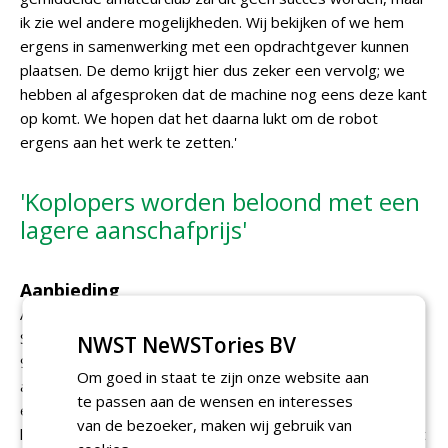
ik zie wel andere mogelijkheden. Wij bekijken of we hem
ergens in samenwerking met een opdrachtgever kunnen
plaatsen. De demo krijgt hier dus zeker een vervolg; we
hebben al afgesproken dat de machine nog eens deze kant
op komt. We hopen dat het daarna lukt om de robot
ergens aan het werk te zetten.'
'Koplopers worden beloond met een
lagere aanschafprijs'
Aanbieding
Aan de Rovimo hangt een serieus prijskaartje, weet ook
Spek. De catalogusprijs van de standaardvariant ligt op
NWST NeWSTories BV
95.500 euro. Tot oktober 2022 geldt echter een
Om goed in staat te zijn onze website aan
aanbieding van 79.500 euro. Spek: 'De fabrikant wil graag
te passen aan de wensen en interesses
een impuls geven aan de markt en meerdere machines
van de bezoeker, maken wij gebruik van
laten draaien. Hij is bereid om daarin te investeren en doet