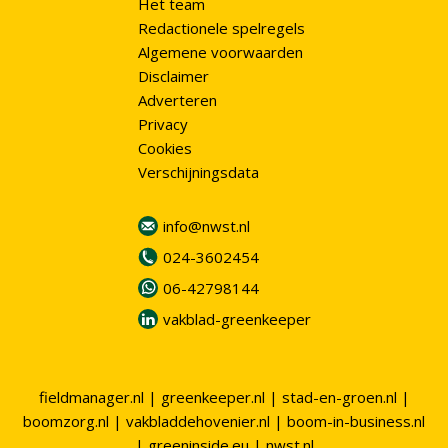
Het team
Redactionele spelregels
Algemene voorwaarden
Disclaimer
Adverteren
Privacy
Cookies
Verschijningsdata
info@nwst.nl
024-3602454
06-42798144
vakblad-greenkeeper
fieldmanager.nl
|
greenkeeper.nl
|
stad-en-groen.nl
|
boomzorg.nl
|
vakbladdehovenier.nl
|
boom-in-business.nl
|
greeninside.eu
|
nwst.nl