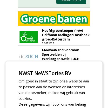
Hoofdgreenkeeper (m/v)
Golfbaan KralingenOosthoek
groepRotterdam
30-07-2026
Meewerkend Voorman
Sportvelden bij
Werkorganisatie BUCH
09-07-2026, Castricum en Uitgeest
Hoofd Greenkeeper bij
NWST NeWSTories BV
golfbaan De Woeste Kop
09-07-2026, Axel
Om goed in staat te zijn onze website aan
te passen aan de wensen en interesses
Proefveldmedewerker/
Chauffeur
van de bezoeker, maken wij gebruik van
landbouwmachines bij DSV
cookies.
zaden Nederland B.V.
Deze gegevens zijn voor ons van belang
06-08-2026, Ven-Zelderheide