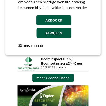
om voor u een prettige website ervaring
Kasmedewerker (fulltime) bij
DSV zaden Nederland B.V.
te kunnen blijven ontwikkelen.
Lees verder
06-08-2026, Ven-Zelderheide
Allround
AKKOORD
magazijnmedewerker
(fulltime) bij DSV zaden
Nederland B.V.
AFWIJZEN
06-08-2026, Ven Zelderheide
Groeiplaats specialist bij
INSTELLEN
Boomtotaalzorg32-40 uur
30-07-2026, Schalkwijk
Boominspecteur bij
Boomtotaalzorg24-40 uur
30-07-2026, Schalkwijk
meer Groene Banen