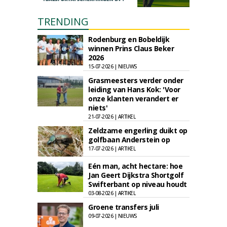
TRENDING
Rodenburg en Bobeldijk
winnen Prins Claus Beker
2026
15-07-2026 | NIEUWS
Grasmeesters verder onder
leiding van Hans Kok: 'Voor
onze klanten verandert er
niets'
21-07-2026 | ARTIKEL
Zeldzame engerling duikt op
golfbaan Anderstein op
17-07-2026 | ARTIKEL
Eén man, acht hectare: hoe
Jan Geert Dijkstra Shortgolf
Swifterbant op niveau houdt
03-08-2026 | ARTIKEL
Groene transfers juli
09-07-2026 | NIEUWS