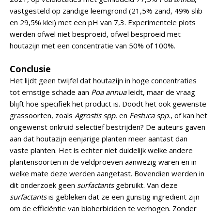
vastgesteld op zandige leemgrond (21,5% zand, 49% slib
en 29,5% klei) met een pH van 7,3. Experimentele plots
werden ofwel niet besproeid, ofwel besproeid met
houtazijn met een concentratie van 50% of 100%.
Conclusie
Het lijdt geen twijfel dat houtazijn in hoge concentraties
tot ernstige schade aan
Poa annua
leidt, maar de vraag
blijft hoe specifiek het product is. Doodt het ook gewenste
grassoorten, zoals
Agrostis spp.
en
Festuca spp.
, of kan het
ongewenst onkruid selectief bestrijden? De auteurs gaven
aan dat houtazijn eenjarige planten meer aantast dan
vaste planten. Het is echter niet duidelijk welke andere
plantensoorten in de veldproeven aanwezig waren en in
welke mate deze werden aangetast. Bovendien werden in
dit onderzoek geen
surfactants
gebruikt. Van deze
surfactants
is gebleken dat ze een gunstig ingrediënt zijn
om de efficiëntie van bioherbiciden te verhogen. Zonder