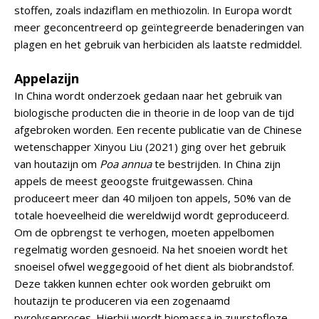
stoffen, zoals indaziflam en methiozolin. In Europa wordt
meer geconcentreerd op geïntegreerde benaderingen van
plagen en het gebruik van herbiciden als laatste redmiddel.
Appelazijn
In China wordt onderzoek gedaan naar het gebruik van
biologische producten die in theorie in de loop van de tijd
afgebroken worden. Een recente publicatie van de Chinese
wetenschapper Xinyou Liu (2021) ging over het gebruik
van houtazijn om
Poa annua
te bestrijden. In China zijn
appels de meest geoogste fruitgewassen. China
produceert meer dan 40 miljoen ton appels, 50% van de
totale hoeveelheid die wereldwijd wordt geproduceerd.
Om de opbrengst te verhogen, moeten appelbomen
regelmatig worden gesnoeid. Na het snoeien wordt het
snoeisel ofwel weggegooid of het dient als biobrandstof.
Deze takken kunnen echter ook worden gebruikt om
houtazijn te produceren via een zogenaamd
pyrolyseproces. Hierbij wordt biomassa in zuurstofloze