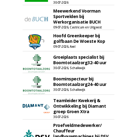
30-07-2026
Meewerkend Voorman
Sportvelden bij
Werkorganisatie BUCH
09-07-2026, Castricum en Uitgeest
Hoofd Greenkeeper bij
golfbaan De Woeste Kop
09-07-2026, Axel
Groeiplaats specialist bij
Boomtotaalzorg32-40 uur
30-07-2026, Schalkwijk
Boominspecteur bij
Boomtotaalzorg24-40 uur
30-07-2026, Schalkwijk
Teamleider Kwekerij &
Ontwikkeling bij Diamant
groep Groen Xtra
30-07-2026
Proefveldmedewerker/
Chauffeur
landbouwmachines bij DSV