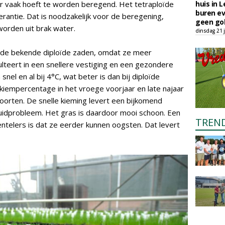
r vaak hoeft te worden beregend. Het tetraploïde
huis in L
buren ev
rantie. Dat is noodzakelijk voor de beregening,
geen gol
orden uit brak water.
dinsdag 21 j
n de bekende diploïde zaden, omdat ze meer
lteert in een snellere vestiging en een gezondere
snel en al bij 4°C, wat beter is dan bij diploïde
kiempercentage in het vroege voorjaar en late najaar
oorten. De snelle kieming levert een bijkomend
ruidprobleem. Het gras is daardoor mooi schoon. Een
TREN
ntelers is dat ze eerder kunnen oogsten. Dat levert