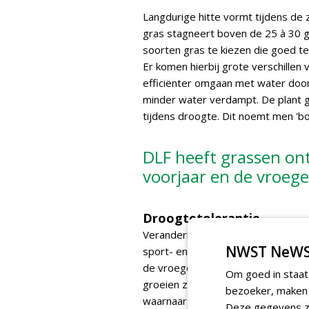
Langdurige hitte vormt tijdens de
gras stagneert boven de 25 à 30 g
soorten gras te kiezen die goed te
Er komen hierbij grote verschille
efficiënter omgaan met water door
minder water verdampt. De plant gaat
tijdens droogte. Dit noemt men 'b
DLF heeft grassen ont
voorjaar en de vroeg
Droogtetolerantie
Veranderingen in weer en klimaat 
NWST NeWS
sport- en recreatiegrassen. DLF he
de vroege zomer beter doorstaan.
Om goed in staat
groeien ze uit tot een sterke, mooi
bezoeker, maken w
waarnaar DLF uitgebreid onderzoe
Deze gegevens zi