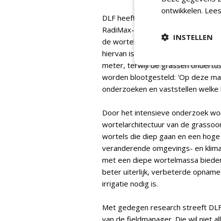
ontwikkelen.
Lees
DLF heeft hiervoor een wereldwijd
RadiMax-wortelscreeningsfacilitei
INSTELLEN
de wortelarchitectuur van rassen e
hiervan is het mogelijk om foto's 
meter, terwijl de grassen ondert
worden blootgesteld: 'Op deze ma
onderzoeken en vaststellen welke 
Door het intensieve onderzoek wo
wortelarchitectuur van de grassoor
wortels die diep gaan en een hoge
veranderende omgevings- en klima
met een diepe wortelmassa bieden 
beter uiterlijk, verbeterde opnam
irrigatie nodig is.
Met gedegen research streeft DL
van de fieldmanager. Die wil niet 