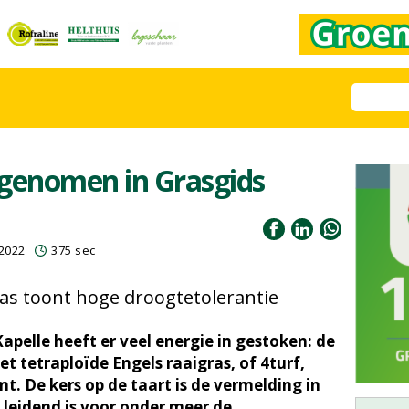
pgenomen in Grasgids
2022
375 sec
ras toont hoge droogtetolerantie
Kapelle heeft er veel energie in gestoken: de
et tetraploïde Engels raaigras, of 4turf,
t. De kers op de taart is de vermelding in
e leidend is voor onder meer de