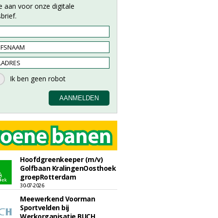
e aan voor onze digitale
brief.
Hoofdgreenkeeper (m/v)
Golfbaan KralingenOosthoek
groepRotterdam
30-07-2026
Meewerkend Voorman
Sportvelden bij
Werkorganisatie BUCH