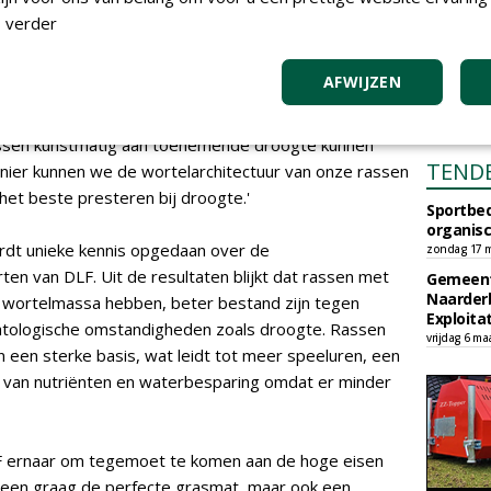
 verder
 R&D-netwerk ter beschikking, evenals de unieke
t. Samen met de Universiteit van Kopenhagen test DLF
AFWIJZEN
n soorten in deze geavanceerde faciliteit. Met behulp
te maken van de wortels tot op een diepte van drie
ussen kunstmatig aan toenemende droogte kunnen
TEND
nier kunnen we de wortelarchitectuur van onze rassen
het beste presteren bij droogte.'
Sportbed
organisc
rdt unieke kennis opgedaan over de
zondag 17 m
ten van DLF. Uit de resultaten blijkt dat rassen met
Gemeent
Naarder
 wortelmassa hebben, beter bestand zijn tegen
Exploita
tologische omstandigheden zoals droogte. Rassen
vrijdag 6 ma
een sterke basis, wat leidt tot meer speeluren, een
e van nutriënten en waterbesparing omdat er minder
F ernaar om tegemoet te komen aan de hoge eisen
alleen graag de perfecte grasmat, maar ook een