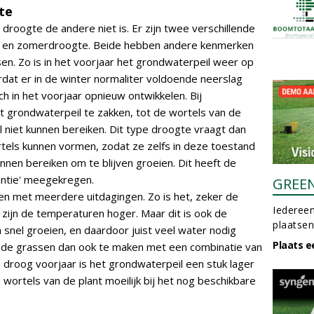
te
e droogte de andere niet is. Er zijn twee verschillende
s- en zomerdroogte. Beide hebben andere kenmerken
en. Zo is in het voorjaar het grondwaterpeil weer op
dat er in de winter normaliter voldoende neerslag
ch in het voorjaar opnieuw ontwikkelen. Bij
t grondwaterpeil te zakken, tot de wortels van de
l niet kunnen bereiken. Dit type droogte vraagt dan
tels kunnen vormen, zodat ze zelfs in deze toestand
nen bereiken om te blijven groeien. Dit heeft de
ntie' meegekregen.
GREE
en met meerdere uitdagingen. Zo is het, zeker de
Iedereen
n zijn de temperaturen hoger. Maar dit is ook de
plaatsen
snel groeien, en daardoor juist veel water nodig
Plaats e
de grassen dan ook te maken met een combinatie van
 droog voorjaar is het grondwaterpeil een stuk lager
 wortels van de plant moeilijk bij het nog beschikbare