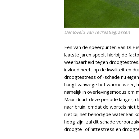
Demoveld van recreatiegrassen
Een van de speerpunten van DLF i
laatste jaren speelt hierbij de fac
weerbaarheid tegen droogtestress 
invloed heeft op de kwaliteit en d
droogtestress of -schade nu eigenl
hangt vanwege het warme weer, he
namelijk in overlevingsmodus om 
Maar duurt deze periode langer, da
naar bruin, omdat de wortels niet 
niet bij het benodigde water kan
hoog zijn, zal dit schade veroorzak
droogte- of hittestress en droogt