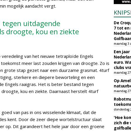
min mogelijk aandacht vergt.
KNIPS
d tegen uitdagende
De Croqu
7 tot en
s droogte, kou en ziekte
Nederla
Golfbaa
maandag 3 
Een jaar
 veredeling van het nieuwe tetraploïde Engels
Nederlan
euro. Wa
 toekomst meer last zouden krijgen van droogte. Zo is
clubs vr
en grote stap gezet naar een duurzame grasmat. 4turf
maandag 27 
stiging, sterkere en diepere beworteling en een
Op Amela
de Engels raaigras. Het is beter bestand tegen
natuurb
droogte, kou en ziekte. Daarnaast herstelt 4turf
maandag 27 
Robotmaa
toekoms
donderdag 23
 goed van pas in ons wisselende klimaat, dat de
'Hoe kom
des kent. Door de zeer diepe wortelstructuur slaat
zich die
ter op. Dit garandeert het hele jaar door een groene
golfball