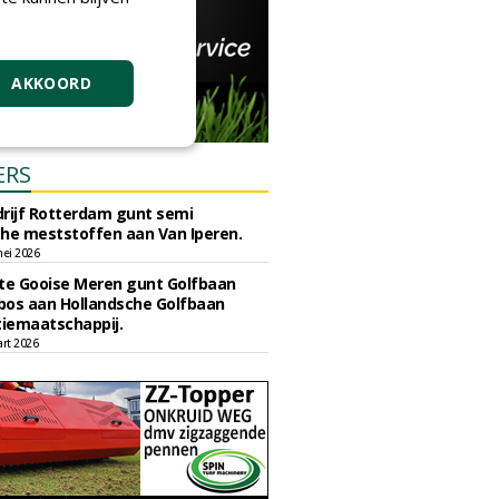
AKKOORD
ERS
rijf Rotterdam gunt semi
he meststoffen aan Van Iperen.
ei 2026
e Gooise Meren gunt Golfbaan
bos aan Hollandsche Golfbaan
tiemaatschappij.
art 2026