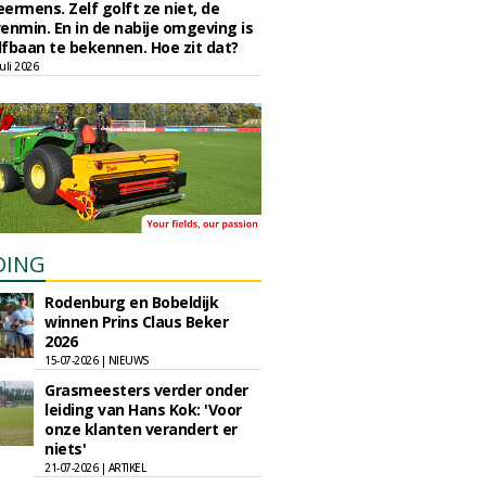
eermens. Zelf golft ze niet, de
enmin. En in de nabije omgeving is
fbaan te bekennen. Hoe zit dat?
uli 2026
DING
Rodenburg en Bobeldijk
winnen Prins Claus Beker
2026
15-07-2026 | NIEUWS
Grasmeesters verder onder
leiding van Hans Kok: 'Voor
onze klanten verandert er
niets'
21-07-2026 | ARTIKEL