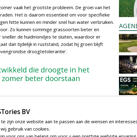
 zomer vaak het grootste probleem. De groei van het
raden. Het is daarom essentieel om voor specifieke
gen hitte kunnen en minder snel hun water verbruiken.
AGEN
n voor. Zo kunnen sommige grassoorten beter en
 sneller de huidmondjes te sluiten, waardoor er
 dan tijdelijk in ruststand, zodat hij groen blijft
ovengrondse droogtetolerantie'.
wikkeld die droogte in het
e zomer beter doorstaan
hebben dus een grote impact op het beheer van
Tories BV
eft grassen ontwikkeld die droogte in het voorjaar en
 Bovendien benutten ze voedingsstoffen optimaal en
 te zijn onze website aan te passen aan de wensen en interesse
e zode. De sleutel ligt bij de wortels van de planten,
ij gebruik van cookies.
k heeft gedaan.
jn voor ons van belang om voor u een prettige website ervaring 