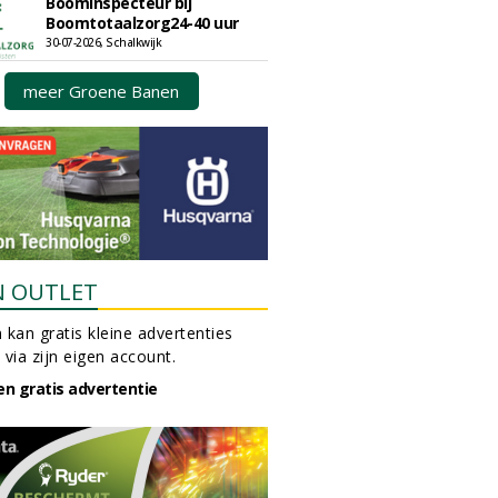
Boominspecteur bij
Boomtotaalzorg24-40 uur
30-07-2026, Schalkwijk
meer Groene Banen
N OUTLET
 kan gratis kleine advertenties
 via zijn eigen account.
en gratis advertentie