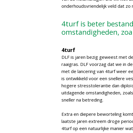
onderhoudsvriendelijk veld dat zo 
4turf is beter bestan
omstandigheden, zoal
4turf
DLF is jaren bezig geweest met de
raaigras. DLF voorzag dat we in de
met de lancering van 4turf weer e
is ontwikkeld voor een snellere ve
hogere stresstolerantie dan diploï
uitdagende omstandigheden, zoals 
sneller na betreding.
Extra en diepere beworteling komt
laatste jaren extreem droge perio
4turf op een natuurlijke manier wa