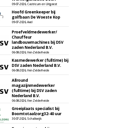
09-07-2026, Castricum en Uitgeest
Hoofd Greenkeeper bij
golfbaan De Woeste Kop
09-07-2026, Axel
Proefveldmedewerker/
Chauffeur
landbouwmachines bij DSV
zaden Nederland B.V.
06-08-2026, Ven-Zelderheide
Kasmedewerker (fulltime) bij
DSV zaden Nederland B.V.
06-08-2026, Ven-Zelderheide
Allround
magazijnmedewerker
(fulltime) bij DSV zaden
Nederland B.V.
06-08-2026, Ven Zelderheide
Groeiplaats specialist bij
Boomtotaalzorg32-40 uur
30-07-2026, Schalkwijk