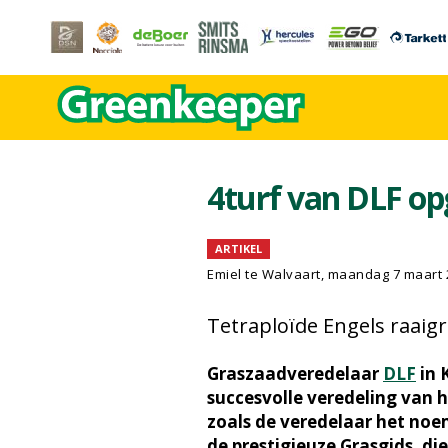
4turf van DLF o
ARTIKEL
Emiel te Walvaart, maandag 7 maart 
Tetraploïde Engels raaig
Graszaadveredelaar
DLF
in 
succesvolle veredeling van h
zoals de veredelaar het noem
de prestigieuze Grasgids, di