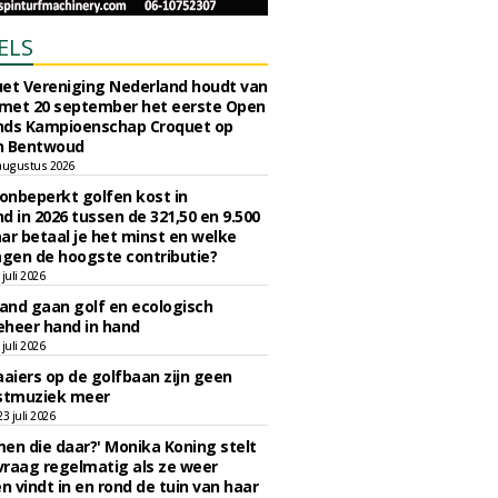
ELS
et Vereniging Nederland houdt van
 met 20 september het eerste Open
nds Kampioenschap Croquet op
n Bentwoud
augustus 2026
 onbeperkt golfen kost in
d in 2026 tussen de 321,50 en 9.500
ar betaal je het minst en welke
agen de hoogste contributie?
juli 2026
nd gaan golf en ecologisch
eheer hand in hand
juli 2026
iers op de golfbaan zijn geen
tmuziek meer
 juli 2026
en die daar?' Monika Koning stelt
 vraag regelmatig als ze weer
en vindt in en rond de tuin van haar