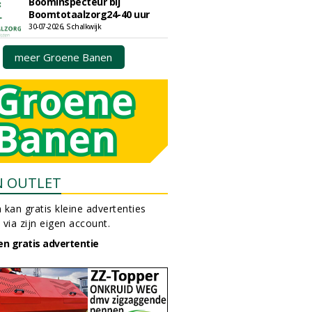
Boominspecteur bij
Boomtotaalzorg24-40 uur
30-07-2026, Schalkwijk
meer Groene Banen
N OUTLET
 kan gratis kleine advertenties
 via zijn eigen account.
en gratis advertentie