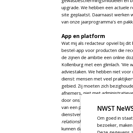
gewasbeschermingsmiddelen en bio
upgrade. We hebben een actuele r
site geplaatst. Daarnaast werken
van onze jaarprogramma's en pakk
App en platform
Wat mij als redacteur opviel bij di
bestel-app voor producten die rec
de zijnen de ambitie een online do
Kollenburg met een glimlach. 'We 
adviestaken. We hebben niet voor 
dienst: mensen met veel praktijker
gebied. Zij moeten zich bezighoude
afnemers, niet met administratiev
door ons verzamelde gegevens. Wa
van een portal voor onze afnemer
NWST NeWS
dienstverlening bij advisering ee
Om goed in staat
relationship management-
of crm-
bezoeker, maken w
kunnen daar straks bijvoorbeeld hu
Deze gegevens zi