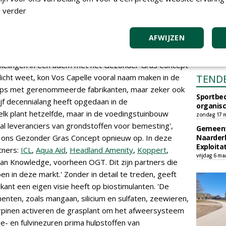
gen. Het biedt ook plaats aan onze
 verder
en en adviezen vast te leggen en transparant te
AFWIJZEN
kelingen in één adem met het Gezonder Gras Concept
llicht weet, kon Vos Capelle vooral naam maken in de
TEND
hips met gerenommeerde fabrikanten, maar zeker ook
Sportbed
rijf decennialang heeft opgedaan in de
organisc
 elk plant hetzelfde, maar in de voedingstuinbouw
zondag 17 m
 leveranciers van grondstoffen voor bemesting',
Gemeent
n ons Gezonder Gras Concept opnieuw op. In deze
Naarder
Exploita
tners:
ICL
,
Aqua Aid
,
Headland Amenity
,
Koppert
,
vrijdag 6 ma
an Knowledge, voorheen OGT. Dit zijn partners die
n in deze markt.' Zonder in detail te treden, geeft
kant een eigen visie heeft op biostimulanten. 'De
nten, zoals mangaan, silicium en sulfaten, zeewieren,
Harpinen activeren de grasplant om het afweersysteem
ne- en fulvinezuren prima hulpstoffen van