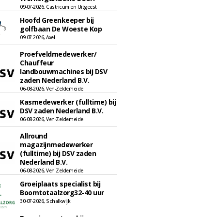
09-07-2026, Castricum en Uitgeest
Hoofd Greenkeeper bij
golfbaan De Woeste Kop
09-07-2026, Axel
Proefveldmedewerker/
Chauffeur
landbouwmachines bij DSV
zaden Nederland B.V.
06-08-2026, Ven-Zelderheide
Kasmedewerker (fulltime) bij
DSV zaden Nederland B.V.
06-08-2026, Ven-Zelderheide
Allround
magazijnmedewerker
(fulltime) bij DSV zaden
Nederland B.V.
06-08-2026, Ven Zelderheide
Groeiplaats specialist bij
Boomtotaalzorg32-40 uur
30-07-2026, Schalkwijk