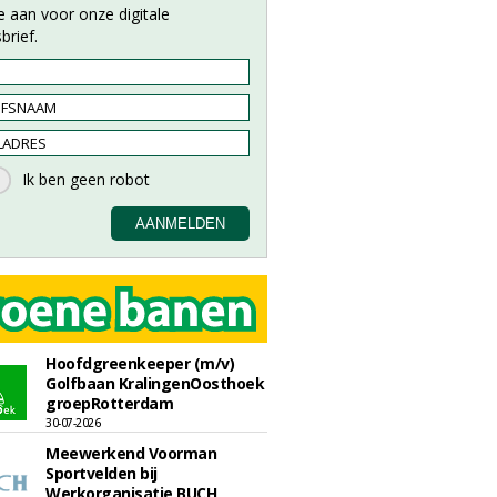
e aan voor onze digitale
brief.
Hoofdgreenkeeper (m/v)
Golfbaan KralingenOosthoek
groepRotterdam
30-07-2026
Meewerkend Voorman
Sportvelden bij
Werkorganisatie BUCH