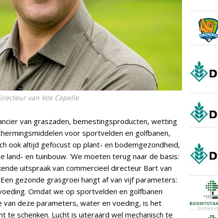
irecteur van Vos Capelle
rancier van graszaden, bemestingsproducten, wetting
chermingsmiddelen voor sportvelden en golfbanen,
ich ook altijd gefocust op plant- en bodemgezondheid,
e land- en tuinbouw. 'We moeten terug naar de basis:
kende uitspraak van commercieel directeur Bart van
 'Een gezonde grasgroei hangt af van vijf parameters:
en voeding. Omdat we op sportvelden en golfbanen
 van deze parameters, water en voeding, is het
ht te schenken. Lucht is uiteraard wel mechanisch te