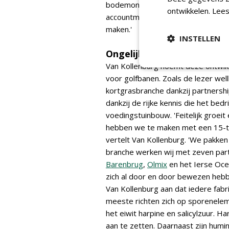
bodemonderzoeksresultaten ontvan
ontwikkelen.
Lees
accountmanagers om hun bevinding
maken.'
INSTELLEN
Ongelijke werking
Van Kollenburg noemt deze ontwik
voor golfbanen. Zoals de lezer wel
kortgrasbranche dankzij partners
dankzij de rijke kennis die het bed
voedingstuinbouw. 'Feitelijk groeit
hebben we te maken met een 15-tal
vertelt Van Kollenburg. 'We pakke
branche werken wij met zeven par
Barenbrug
,
Olmix
en het Ierse Oce
zich al door en door bewezen hebbe
Van Kollenburg aan dat iedere fabri
meeste richten zich op sporeneleme
het eiwit harpine en salicylzuur. 
aan te zetten. Daarnaast zijn humi