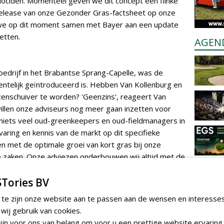
ciden. Momenteel geven we dit concept een flinke
elease van onze Gezonder Gras-factsheet op onze
 we op dit moment samen met Bayer aan een update
etten.
AGEN
t bedrijf in het Brabantse Sprang-Capelle, was de
entelijk geïntroduceerd is. Hebben Van Kollenburg en
zenschuiver te worden? 'Geenzins', reageert Van
willen onze adviseurs nog meer gaan inzetten voor
niets veel oud-greenkeepers en oud-fieldmanagers in
varing en kennis van de markt op dit specifieke
n met de optimale groei van kort gras bij onze
e zaken. Onze adviezen onderbouwen wij altijd met de
t automatisering betreft, werken we aan de bouw
s en adviseurs. Daarmee willen we onder meer de
Tories BV
n nieuwe impuls geven. Het daarbij behorende
customer
 te zijn onze website aan te passen aan de wensen en interesse
pakket bouwen we op dit moment zelf. Afnemers
ij gebruik van cookies.
n afnamehistorie inzien en facturen en
jn voor ons van belang om voor u een prettige website ervaring 