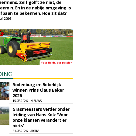
eermens. Zelf golft ze niet, de
enmin. En in de nabije omgeving is
fbaan te bekennen. Hoe zit dat?
uli 2026
DING
Rodenburg en Bobeldijk
winnen Prins Claus Beker
2026
15-07-2026 | NIEUWS
Grasmeesters verder onder
leiding van Hans Kok: 'Voor
onze klanten verandert er
niets'
21-07-2026 | ARTIKEL