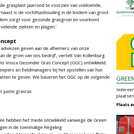
de grasplant jaarrond te voorzien van voldoende,
arnaast is de vochthuishouding in de bodem van groot
dem zorgt voor gezonde grasgroei en voorkomt
rvelende ziekten en plagen.'
oncept
e adviezen geven aan de afnemers van onze
n de groei van ons bedrijf', vertelt Van Kollenburg.
ns Vosca Gezonder Gras Concept (GGC) ontwikkeld.
pers en fieldmanagers bij het opstellen van hun
dvatten te geven. We baseren het GGC op de volgende
GREE
Iedereen
t juiste grasras
plaatsen
Plaats e
. We hebben het mede ontwikkeld vanwege de Green
gen in de toenmalige Regeling