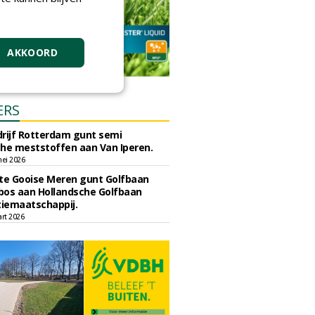
AKKOORD
ERS
rijf Rotterdam gunt semi
he meststoffen aan Van Iperen.
ei 2026
e Gooise Meren gunt Golfbaan
bos aan Hollandsche Golfbaan
tiemaatschappij.
art 2026