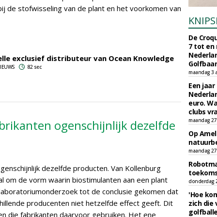
 bij de stofwisseling van de plant en het voorkomen van
KNIPS
De Croqu
7 tot en
Nederla
lle exclusief distributeur van Ocean Knowledge
Golfbaa
 NIEUWS
82 sec
maandag 3 
Een jaar
Nederlan
euro. Wa
clubs vr
maandag 27 
brikanten ogenschijnlijk dezelfde
Op Amela
natuurb
maandag 27 
Robotmaa
enschijnlijk dezelfde producten. Van Kollenburg
toekoms
oral om de vorm waarin biostimulanten aan een plant
donderdag 23
 laboratoriumonderzoek tot de conclusie gekomen dat
'Hoe kom
illende producenten niet hetzelfde effect geeft. Dit
zich die
golfball
n die fabrikanten daarvoor gebruiken. Het ene