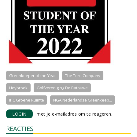
Greenkeeper of the Year
The Toro Company
Heybroek
Golfvereniging De Batouwe
IPC Groene Ruimte
NGA Nederlandse Greenkeep...
LOGIN
met je e-mailadres om te reageren.
REACTIES