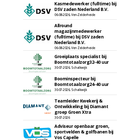
Kasmedewerker (fulltime) bij
DSV zaden Nederland B.V.
06-08-2026, Ven-Zelderheide
Allround
magazijnmedewerker
(fulltime) bij DSV zaden
Nederland B.V.
06-08-2026, Ven Zelderheide
Groeiplaats specialist bij
Boomtotaalzorg32-40 uur
30-07-2026, Schalkwijk
Boominspecteur bij
Boomtotaalzorg24-40 uur
30-07-2026, Schalkwijk
Teamleider Kwekerij &
Ontwikkeling bij Diamant
groep Groen Xtra
30-07-2026
Adviseur openbaar groen,
sportvelden & golfbanen bij
Vos Capelle