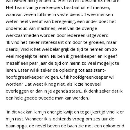
van Nederland genoemd.' Het terrein beslaat 83 hectare.
Het team van greenkeepers bestaat uit elf mensen,
waarvan zeven fulltime in vaste dienst. Twee mensen
weten heel veel af van beregening, een ander doet het
onderhoud van machines, veel van de overige
werkzaamheden worden door iedereen uitgevoerd.
'Ik vind het zeker interessant om door te groeien, maar
daarbij vind ik het wel belangrijk de tijd te nemen om zo
veel mogelijk te leren. Nu ben ik greenkeeper en ik geef
mezelf een paar jaar de tijd om hierin zo veel mogelijk te
leren. Later wil ik zeker de opleiding tot assistent-
hoofdgreenkeeper volgen. Of ik hoofdgreenkeeper wil
worden? Dat weet ik nog niet, als ik zie hoeveel
overleggen er dan in je agenda staan... Ik denk zeker dat ik
een hele goede tweede man kan worden.'
'In dit vak kan ik mijn energie kwijt en tegelijkertijd vind ik er
mijn rust. Wanneer ik 's ochtends vroeg om zes uur de
baan opga, de nevel boven de baan zie met een opkomend