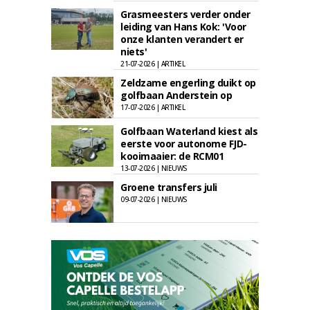
Grasmeesters verder onder
leiding van Hans Kok: 'Voor
onze klanten verandert er
niets'
21-07-2026 | ARTIKEL
Zeldzame engerling duikt op
golfbaan Anderstein op
17-07-2026 | ARTIKEL
Golfbaan Waterland kiest als
eerste voor autonome FJD-
kooimaaier: de RCM01
13-07-2026 | NIEUWS
Groene transfers juli
09-07-2026 | NIEUWS