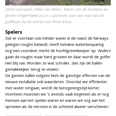
Johan Laurijsen, Peter van Beers, Edwin van de Kasteele en
Jeroen Vingerhoets (v.l.n.r.) poseren voor een foto van de
golfbaan bij de entree van Prise d'Eau.
Spelers
Dat er voortaan ook minder water in de naast de fairways
gelegen roughs belandt, heeft behalve waterbesparing
nog een voordeel, merkt de hoofdgreenkeeper op: 'Anders
gaan de roughs maar hard groeien en daar wordt de golfer
niet blij van. Worden ze wat schraler, dan zijn de ballen
gemakkelijker terug te vinden.'
De gasten zullen volgens hem de gunstige effecten van de
nieuwe installatie ook waarderen. 'Doordat we efficiënter
met water omgaan, wordt de beregeningstijd korter.
Voorheen moesten we 's avonds vaak beginnen als er nog
mensen aan het spelen waren en waren we nog aan het
sproeien als de eersten in de ochtend alweer verschenen.'