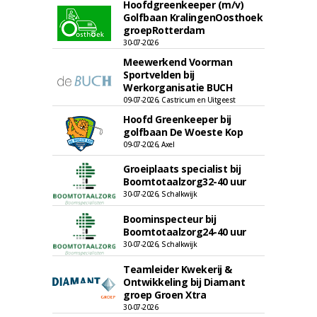
Hoofdgreenkeeper (m/v)
Golfbaan KralingenOosthoek
groepRotterdam
30-07-2026
Meewerkend Voorman
Sportvelden bij
Werkorganisatie BUCH
09-07-2026, Castricum en Uitgeest
Hoofd Greenkeeper bij
golfbaan De Woeste Kop
09-07-2026, Axel
Groeiplaats specialist bij
Boomtotaalzorg32-40 uur
30-07-2026, Schalkwijk
Boominspecteur bij
Boomtotaalzorg24-40 uur
30-07-2026, Schalkwijk
Teamleider Kwekerij &
Ontwikkeling bij Diamant
groep Groen Xtra
30-07-2026