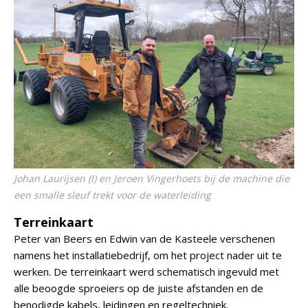
Johan Laurijsen (l) en Jeroen Vingerhoets bij de machine die
een smalle sleuf trekt voor de waterleiding
Terreinkaart
Peter van Beers en Edwin van de Kasteele verschenen
namens het installatiebedrijf, om het project nader uit te
werken. De terreinkaart werd schematisch ingevuld met
alle beoogde sproeiers op de juiste afstanden en de
benodigde kabels, leidingen en regeltechniek.