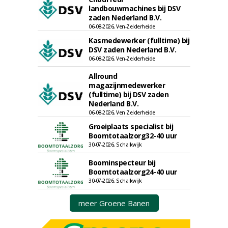
landbouwmachines bij DSV
zaden Nederland B.V.
06-08-2026, Ven-Zelderheide
Kasmedewerker (fulltime) bij
DSV zaden Nederland B.V.
06-08-2026, Ven-Zelderheide
Allround
magazijnmedewerker
(fulltime) bij DSV zaden
Nederland B.V.
06-08-2026, Ven Zelderheide
Groeiplaats specialist bij
Boomtotaalzorg32-40 uur
30-07-2026, Schalkwijk
Boominspecteur bij
Boomtotaalzorg24-40 uur
30-07-2026, Schalkwijk
meer Groene Banen