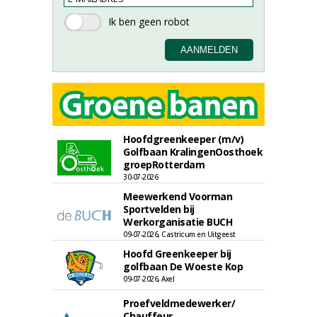
Hoofdgreenkeeper (m/v)
Golfbaan KralingenOosthoek
groepRotterdam
30-07-2026
Meewerkend Voorman
Sportvelden bij
Werkorganisatie BUCH
09-07-2026, Castricum en Uitgeest
Hoofd Greenkeeper bij
golfbaan De Woeste Kop
09-07-2026, Axel
Proefveldmedewerker/
Chauffeur