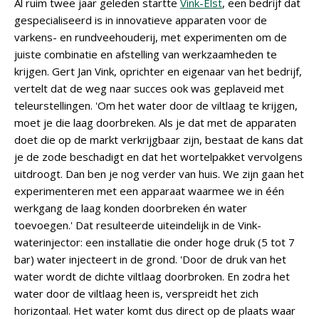
Al ruim twee jaar geleden startte
Vink-Elst
, een bedrijf dat
gespecialiseerd is in innovatieve apparaten voor de
varkens- en rundveehouderij, met experimenten om de
juiste combinatie en afstelling van werkzaamheden te
krijgen. Gert Jan Vink, oprichter en eigenaar van het bedrijf,
vertelt dat de weg naar succes ook was geplaveid met
teleurstellingen. 'Om het water door de viltlaag te krijgen,
moet je die laag doorbreken. Als je dat met de apparaten
doet die op de markt verkrijgbaar zijn, bestaat de kans dat
je de zode beschadigt en dat het wortelpakket vervolgens
uitdroogt. Dan ben je nog verder van huis. We zijn gaan het
experimenteren met een apparaat waarmee we in één
werkgang de laag konden doorbreken én water
toevoegen.' Dat resulteerde uiteindelijk in de Vink-
waterinjector: een installatie die onder hoge druk (5 tot 7
bar) water injecteert in de grond. 'Door de druk van het
water wordt de dichte viltlaag doorbroken. En zodra het
water door de viltlaag heen is, verspreidt het zich
horizontaal. Het water komt dus direct op de plaats waar