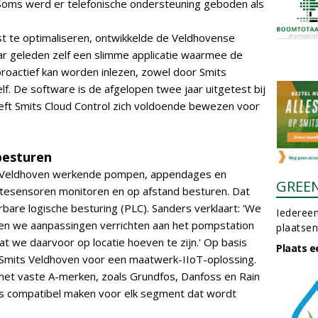
Soms werd er telefonische ondersteuning geboden als
st te optimaliseren, ontwikkelde de Veldhovense
aar geleden zelf een slimme applicatie waarmee de
proactief kan worden inlezen, zowel door Smits
lf. De software is de afgelopen twee jaar uitgetest bij
eeft Smits Cloud Control zich voldoende bewezen voor
besturen
ts Veldhoven werkende pompen, appendages en
GREE
ptesensoren monitoren en op afstand besturen. Dat
re logische besturing (PLC). Sanders verklaart: 'We
Iedereen
nen we aanpassingen verrichten aan het pompstation
plaatsen
at we daarvoor op locatie hoeven te zijn.' Op basis
Plaats e
rgt Smits Veldhoven voor een maatwerk-IIoT-oplossing.
 met vaste A-merken, zoals Grundfos, Danfoss en Rain
dus compatibel maken voor elk segment dat wordt