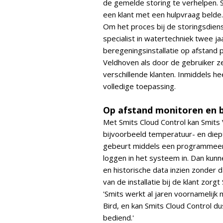
de gemelde storing te verhelpen. 
een klant met een hulpvraag belde.
Om het proces bij de storingsdien
specialist in watertechniek twee j
beregeningsinstallatie op afstand 
Veldhoven als door de gebruiker ze
verschillende klanten. Inmiddels h
volledige toepassing.
Op afstand monitoren en 
Met Smits Cloud Control kan Smi
bijvoorbeeld temperatuur- en die
gebeurt middels een programmeerba
loggen in het systeem in. Dan kun
en historische data inzien zonder d
van de installatie bij de klant zo
'Smits werkt al jaren voornamelijk
Bird, en kan Smits Cloud Control 
bediend.'