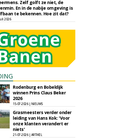
eermens. Zelf golft ze niet, de
enmin. En in de nabije omgeving is
fbaan te bekennen. Hoe zit dat?
uli 2026
DING
Rodenburg en Bobeldijk
winnen Prins Claus Beker
2026
15-07-2026 | NIEUWS
Grasmeesters verder onder
leiding van Hans Kok: 'Voor
onze klanten verandert er
niets'
21-07-2026 | ARTIKEL