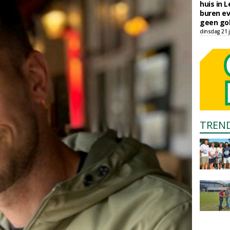
huis in L
buren ev
geen gol
dinsdag 21 j
TREN