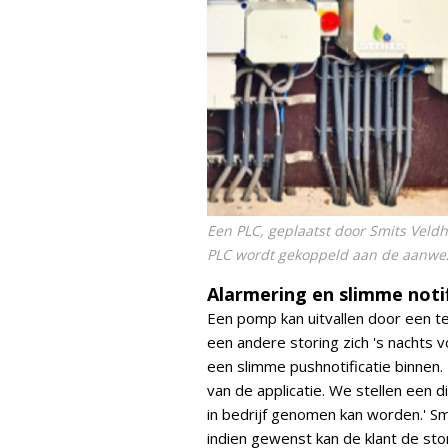
Een PLC, geplaatst door Smits Veld
PLC wordt gekoppeld aan de aanwez
Alarmering en slimme notif
Een pomp kan uitvallen door een t
een andere storing zich 's nachts 
een slimme pushnotificatie binnen. 
van de applicatie. We stellen een 
in bedrijf genomen kan worden.' Sm
indien gewenst kan de klant de sto