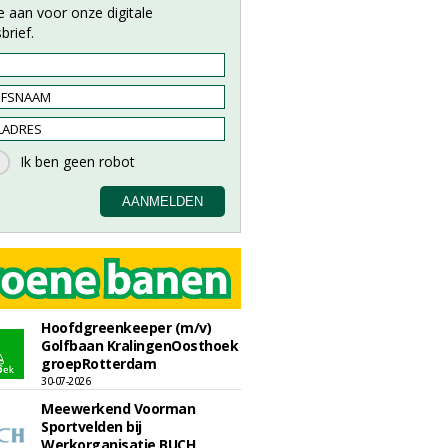
e aan voor onze digitale
brief.
Hoofdgreenkeeper (m/v)
Golfbaan KralingenOosthoek
groepRotterdam
30-07-2026
Meewerkend Voorman
Sportvelden bij
Werkorganisatie BUCH