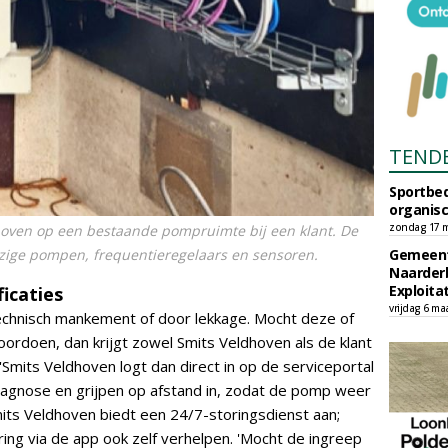
TEND
Sportbed
organisc
zondag 17 m
hoven op een bestaande pompruimte bij een klant. De
ige pompen, frequentieregelaars en sensoren.
Gemeent
Naarder
Exploita
icaties
vrijdag 6 ma
echnisch mankement of door lekkage. Mocht deze of
voordoen, dan krijgt zowel Smits Veldhoven als de klant
'Smits Veldhoven logt dan direct in op de serviceportal
diagnose en grijpen op afstand in, zodat de pomp weer
its Veldhoven biedt een 24/7-storingsdienst aan;
ring via de app ook zelf verhelpen. 'Mocht de ingreep