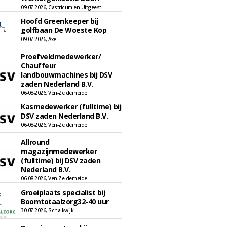
09-07-2026, Castricum en Uitgeest
Hoofd Greenkeeper bij
golfbaan De Woeste Kop
09-07-2026, Axel
Proefveldmedewerker/
Chauffeur
landbouwmachines bij DSV
zaden Nederland B.V.
06-08-2026, Ven-Zelderheide
Kasmedewerker (fulltime) bij
DSV zaden Nederland B.V.
06-08-2026, Ven-Zelderheide
Allround
magazijnmedewerker
(fulltime) bij DSV zaden
Nederland B.V.
06-08-2026, Ven Zelderheide
Groeiplaats specialist bij
Boomtotaalzorg32-40 uur
30-07-2026, Schalkwijk