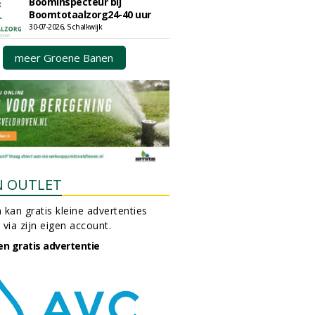
Boominspecteur bij
Boomtotaalzorg24-40 uur
30-07-2026, Schalkwijk
meer Groene Banen
N OUTLET
 kan gratis kleine advertenties
 via zijn eigen account.
en gratis advertentie