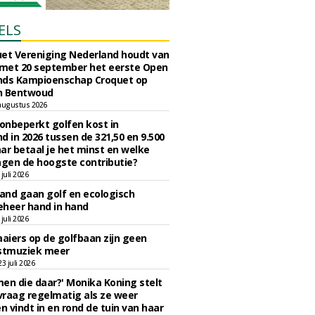
ELS
et Vereniging Nederland houdt van
 met 20 september het eerste Open
nds Kampioenschap Croquet op
n Bentwoud
augustus 2026
 onbeperkt golfen kost in
d in 2026 tussen de 321,50 en 9.500
ar betaal je het minst en welke
agen de hoogste contributie?
juli 2026
nd gaan golf en ecologisch
eheer hand in hand
juli 2026
iers op de golfbaan zijn geen
tmuziek meer
 juli 2026
en die daar?' Monika Koning stelt
 vraag regelmatig als ze weer
en vindt in en rond de tuin van haar