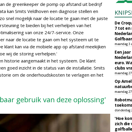
kan de greenkeeper de pomp op afstand uit bedrijf
ta kan Smits Veldhoven een diagnose stellen en
KNIPS
zo snel mogelijk naar de locatie te gaan met de juiste
De Croqu
steuning te bieden bij het verhelpen van het
7 tot en
optimalisering van onze 24/7-service. Onze
Nederla
Golfbaa
er naar de locatie te gaan om het systeem uit te
maandag 3 
De klant kan via de mobiele app op afstand meekijken
Een jaar
oe wij de storing verhelpen.'
Nederlan
n historie aangemaakt in het systeem. De klant
euro. Wa
en goed inzicht in de status van de installatie. Smits
clubs vr
maandag 27 
istorie om de onderhoudskosten te verlagen en het
Op Amela
natuurb
maandag 27 
baar gebruik van deze oplossing'
Robotmaa
toekoms
donderdag 23
'Hoe kom
zich die
golfball