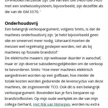
DPA-kooien hetzelfde zijn. Die van een GM 3400-GM 3420
met een snelwisselsysteem, bijvoorbeeld, zijn dezelfde als
die van de GM 3370. '
Onderhoudsvrij
Een belangrijk verkoopargument, volgens Smits, is dat de
machines onderhoudsvrij zijn. 'Je hebt bijvoorbeeld geen
olie en smeervet meer nodig. Uiteraard moeten de
messen wel regelmatig geslepen worden, net als bij
machines op fossiele brandstof.'
De elektrische maaiers zijn weliswaar duurder in aanschaf,
maar er zijn diverse subsidiemogelijkheden om de verkoop
te bevorderen. Smits: 'Hoe meer machines elektrisch
aangedreven worden op een golfbaan, hoe minder de
totale kosten worden gedurende de levenscyclus van deze
machines, de zogenoemde TCO. Ook dit is een belangrijk
verkoopargument. Bovendien kun je fors besparen op
brandstofkosten. Op mijn oude werkplek en die van mijn
collega Gerhard,
Het Rijk van Nijmegen
, worden nu extra