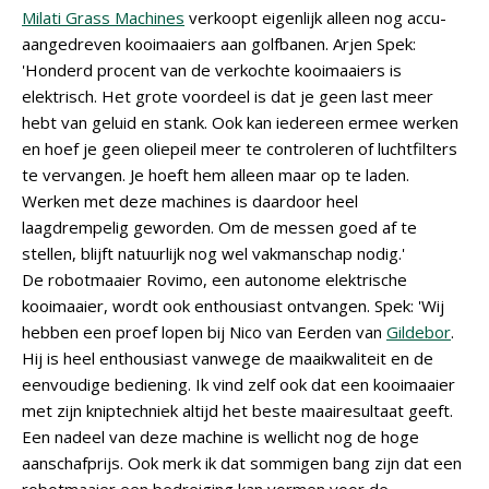
Milati Grass Machines
verkoopt eigenlijk alleen nog accu-
aangedreven kooimaaiers aan golfbanen. Arjen Spek:
'Honderd procent van de verkochte kooimaaiers is
elektrisch. Het grote voordeel is dat je geen last meer
hebt van geluid en stank. Ook kan iedereen ermee werken
en hoef je geen oliepeil meer te controleren of luchtfilters
te vervangen. Je hoeft hem alleen maar op te laden.
Werken met deze machines is daardoor heel
laagdrempelig geworden. Om de messen goed af te
stellen, blijft natuurlijk nog wel vakmanschap nodig.'
De robotmaaier Rovimo, een autonome elektrische
kooimaaier, wordt ook enthousiast ontvangen. Spek: 'Wij
hebben een proef lopen bij Nico van Eerden van
Gildebor
.
Hij is heel enthousiast vanwege de maaikwaliteit en de
eenvoudige bediening. Ik vind zelf ook dat een kooimaaier
met zijn kniptechniek altijd het beste maairesultaat geeft.
Een nadeel van deze machine is wellicht nog de hoge
aanschafprijs. Ook merk ik dat sommigen bang zijn dat een