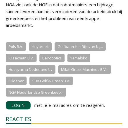
NGA ziet ook de NGF in dat robotmaaiers een bijdrage
kunnen leveren aan het verminderen van de arbeidsdruk bij
greenkeepers en het probleem van een krappe
arbeidsmarkt.
Pols B.V.
Heybroek
Golfbaan Het Rijk van Nij...
Kraakman B.V.
Belrobotics
Yamabiko
Husqvarna Nederland bv
Milati Grass Machines B.V...
Gildebor
SBA Golf & Groen B.V.
NGA Nederlandse Greenkeep...
LOGIN
met je e-mailadres om te reageren.
REACTIES