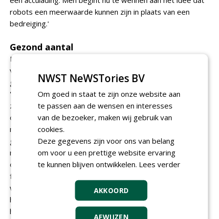
een acculading. Men begint nu te wennen aan het idee dat
robots een meerwaarde kunnen zijn in plaats van een
bedreiging.'
Gezond aantal
Robotmaaiers kunnen greenkeepers weliswaar een deel
van het (maai)werk uit handen nemen, maar ze zullen
NWST NeWSTories BV
greenkeepers nooit kunnen vervangen, stelt Landkroon.
Om goed in staat te zijn onze website aan
'Een gezond aantal greenkeepers blijft noodzakelijk.' Op
te passen aan de wensen en interesses
zijn thuisbaan Amelisweerd wordt het gras bij de
van de bezoeker, maken wij gebruik van
drivingrange tegenwoordig gemaaid door elektrische gps-
cookies.
machines. Ook worden de ballen door dergelijke machines
Deze gegevens zijn voor ons van belang
geraapt. Landkroon: 'De mannen die door de week ballen
om voor u een prettige website ervaring
raapten, deden hun werk goed, maar werden steeds
te kunnen blijven ontwikkelen.
Lees verder
ouder. Vanwege de gekke uren leek het me lastig om deze
functies op te vullen met nieuwe werknemers. In het
weekend hebben we een aantal jonge toppers, maar die
AKKOORD
hebben een druk sociaal en schoolleven, dus invulling van
het rooster was vaak lastig. En aangezien de ballenbak
AFWIJZEN