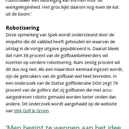
robotmaaier een bedreiging kan vormen voor de
werkgelegenheid. Het gros kijkt daarom nog even de kat
uit de boom.'
Robotisering
Deze opmerking van Spek wordt ondersteund door de
enquête die dit vakblad heeft gehouden en waarvan de
uitslag in de vorige uitgave gepubliceerd is. Daaruit bleek
dat ruim 38 procent van de golfbaanbeheerders wil
inzetten op verdere robotisering. Ruim zestig procent wil
dit dus nog niet. Als een maairobot eenmaal ingezet wordt,
zijn de gebruikers van de golfbaan wel heel tevreden. In
een onderzoek van de Duitse golffederatie DGV zegt 76
procent van de golfers dat zij golfbanen die met accu-
aangedreven robots gemaaid worden beter vinden dan
andere. Dit onderzoek wordt aangehaald op de website
van
SBA Golf & Groen
.
'Men begint te wennen aan het idee