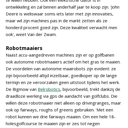
te willen hebben. Ook een elektrische Gator is in
ontwikkeling en zal binnen anderhalf jaar te koop zijn. 'John
Deere is weliswaar soms iets later met zijn innovaties,
maar wil zijn machines pas in de markt zetten als ze
honderd procent goed zijn. Deze kwaliteit verwacht men
ook', weet Van der Zwam.
Robotmaaiers
Naast accu-aangedreven machines zijn er op golfbanen
ook autonome robotmaaiers actief om het gras te maaien.
De voordelen van autonome maairobots zijn evident: ze
zijn bijvoorbeeld altijd inzetbaar, goedkoper op de lange
termijn en ze veroorzaken geen uitstoot tijdens het werk.
De Bigmow van
Belrobotics
, bijvoorbeeld, trekt dankzij de
draadloze werking via gps de aandacht van golfclubs. Die
willen deze robotmaaier niet alleen op drivingranges, maar
ook op fairways, roughs of greens gebruiken. 'Met een
robot kunnen we drie fairways maaien. Om een hele 18-
holesgolfcourse te maaien zijn er zes tot negen