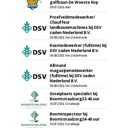
golfbaan De Woeste Kop
09-07-2026, Axel
Proefveldmedewerker/
Chauffeur
landbouwmachines bij DSV
zaden Nederland B.V.
06-08-2026, Ven-Zelderheide
Kasmedewerker (fulltime) bij
DSV zaden Nederland B.V.
06-08-2026, Ven-Zelderheide
Allround
magazijnmedewerker
(fulltime) bij DSV zaden
Nederland B.V.
06-08-2026, Ven Zelderheide
Groeiplaats specialist bij
Boomtotaalzorg32-40 uur
30-07-2026, Schalkwijk
Boominspecteur bij
Boomtotaalzorg24-40 uur
30-07-2026, Schalkwijk