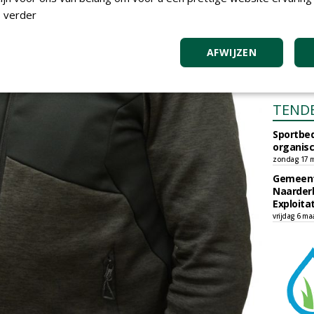
 verder
AFWIJZEN
TEND
Sportbed
organisc
zondag 17 m
Gemeent
Naarder
Exploita
vrijdag 6 ma