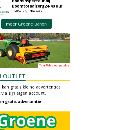
Boominspecteur bij
Boomtotaalzorg24-40 uur
30-07-2026, Schalkwijk
meer Groene Banen
N OUTLET
 kan gratis kleine advertenties
 via zijn eigen account.
en gratis advertentie