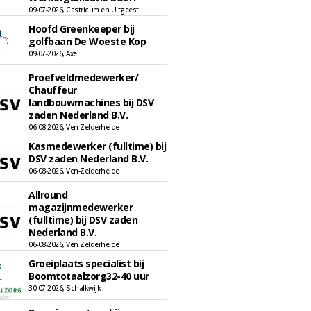
09-07-2026, Castricum en Uitgeest
Hoofd Greenkeeper bij
golfbaan De Woeste Kop
09-07-2026, Axel
Proefveldmedewerker/
Chauffeur
landbouwmachines bij DSV
zaden Nederland B.V.
06-08-2026, Ven-Zelderheide
Kasmedewerker (fulltime) bij
DSV zaden Nederland B.V.
06-08-2026, Ven-Zelderheide
Allround
magazijnmedewerker
(fulltime) bij DSV zaden
Nederland B.V.
06-08-2026, Ven Zelderheide
Groeiplaats specialist bij
Boomtotaalzorg32-40 uur
30-07-2026, Schalkwijk