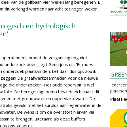
 deel van de golfbaan vier weken lang beregenen. Bij
an dit verlengd worden naar acht tot negen weken.
ologisch en hydrologisch
en'
t operationeel, omdat de vergunning nog niet
d onderzoek doen', legt Geurtjens uit. 'Er moest
h onderzoek plaatsvinden. Let daar dus op, zou ik
GREE
n zeggen! De graafwerkzaamheden voor de nieuwe
anwege die onderzoeken. Het oude reservoir is wel
Iedereen
plaatsen
w folie. De beregeningspomp bevindt zich naast dit
gevoed met grondwater en oppervlaktewater. De
Plaats e
straks gevuld met het surplus aan regenwater in de
dwater. De wens is om de overstort hiervan via
ssin te brengen, uiteraard als deze buffers
tjens ons gesprek.