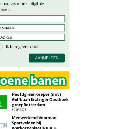
e aan voor onze digitale
brief.
Hoofdgreenkeeper (m/v)
Golfbaan KralingenOosthoek
groepRotterdam
30-07-2026
Meewerkend Voorman
Sportvelden bij
Werkorganisatie BUCH