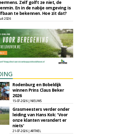
eermens. Zelf golft ze niet, de
enmin. En in de nabije omgeving is
fbaan te bekennen. Hoe zit dat?
uli 2026
DING
Rodenburg en Bobeldijk
winnen Prins Claus Beker
2026
15-07-2026 | NIEUWS
Grasmeesters verder onder
leiding van Hans Kok: 'Voor
onze klanten verandert er
niets'
21-07-2026 | ARTIKEL