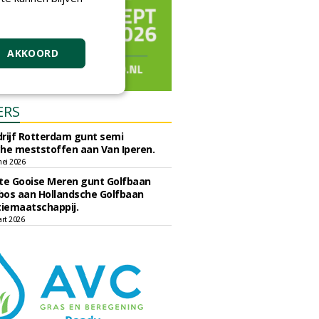
AKKOORD
ERS
rijf Rotterdam gunt semi
he meststoffen aan Van Iperen.
ei 2026
e Gooise Meren gunt Golfbaan
bos aan Hollandsche Golfbaan
tiemaatschappij.
art 2026