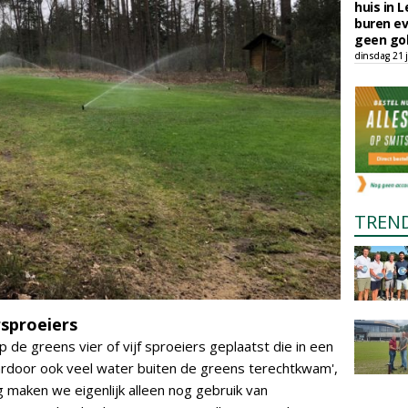
huis in L
buren ev
geen gol
dinsdag 21 j
TREN
sproeiers
 de greens vier of vijf sproeiers geplaatst die in een
ardoor ook veel water buiten de greens terechtkwam',
 maken we eigenlijk alleen nog gebruik van