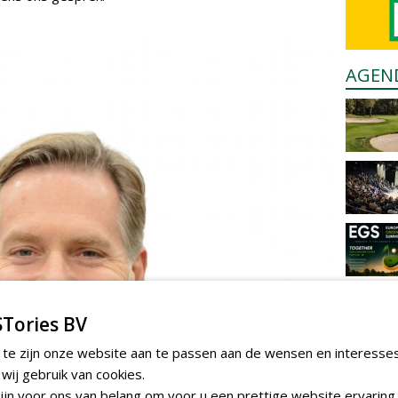
AGEN
Tories BV
 te zijn onze website aan te passen aan de wensen en interesse
ij gebruik van cookies.
jn voor ons van belang om voor u een prettige website ervaring 