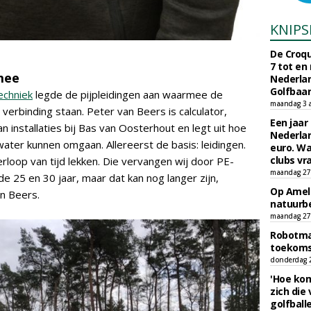
KNIPS
De Croqu
7 tot en
mee
Nederla
Golfbaa
echniek
legde de pijpleidingen aan waarmee de
maandag 3 
 verbinding staan. Peter van Beers is calculator,
Een jaar
installaties bij Bas van Oosterhout en legt uit hoe
Nederlan
ater kunnen omgaan. Allereerst de basis: leidingen.
euro. Wa
clubs vr
rloop van tijd lekken. Die vervangen wij door PE-
maandag 27 
de 25 en 30 jaar, maar dat kan nog langer zijn,
Op Amela
an Beers.
natuurb
maandag 27 
Robotmaa
toekoms
donderdag 23
'Hoe kom
zich die
golfball