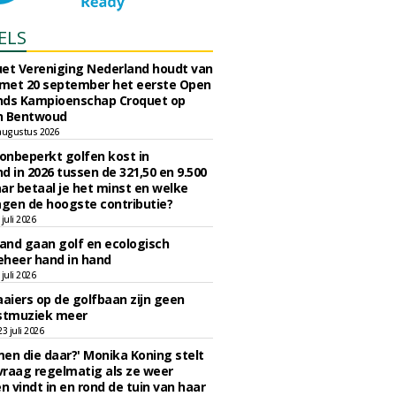
ELS
et Vereniging Nederland houdt van
 met 20 september het eerste Open
nds Kampioenschap Croquet op
n Bentwoud
augustus 2026
 onbeperkt golfen kost in
d in 2026 tussen de 321,50 en 9.500
ar betaal je het minst en welke
agen de hoogste contributie?
juli 2026
nd gaan golf en ecologisch
eheer hand in hand
juli 2026
iers op de golfbaan zijn geen
tmuziek meer
 juli 2026
en die daar?' Monika Koning stelt
 vraag regelmatig als ze weer
en vindt in en rond de tuin van haar