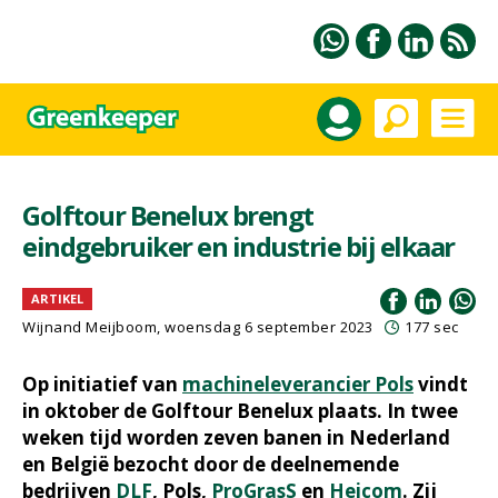
Golftour Benelux brengt
eindgebruiker en industrie bij elkaar
ARTIKEL
Wijnand Meijboom
, woensdag 6 september 2023
177 sec
Op initiatief van
machineleverancier Pols
vindt
in oktober de Golftour Benelux plaats. In twee
weken tijd worden zeven banen in Nederland
en België bezocht door de deelnemende
bedrijven
DLF
, Pols,
ProGrasS
en
Heicom
. Zij