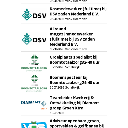
06-08-2026, Ven-Zelderheide
Kasmedewerker (fulltime) bij
DSV zaden Nederland B.V.
06-08-2026, Ven-Zelderheide
Allround
magazijnmedewerker
(fulltime) bij DSV zaden
Nederland B.V.
06-08-2026, Ven Zelderheide
Groeiplaats specialist bij
Boomtotaalzorg32-40 uur
30-07-2026, Schalkwijk
Boominspecteur bij
Boomtotaalzorg24-40 uur
30-07-2026, Schalkwijk
Teamleider Kwekerij &
Ontwikkeling bij Diamant
groep Groen Xtra
30-07-2026
Adviseur openbaar groen,
sportvelden & golfbanen bij