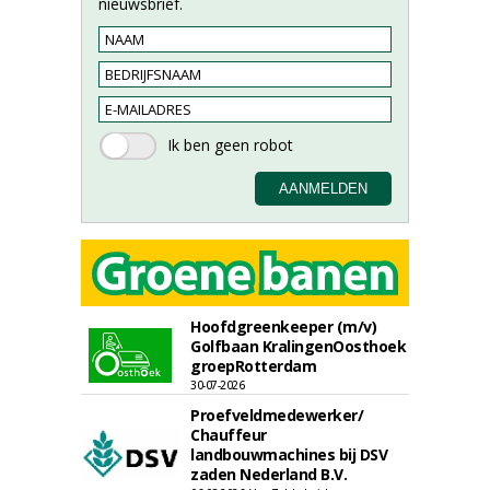
nieuwsbrief.
Hoofdgreenkeeper (m/v)
Golfbaan KralingenOosthoek
groepRotterdam
30-07-2026
Proefveldmedewerker/
Chauffeur
landbouwmachines bij DSV
zaden Nederland B.V.