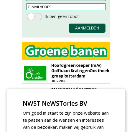
Hoofdgreenkeeper (m/v)
Golfbaan KralingenOosthoek
groepRotterdam
30-07-2026
Meewerkend Voorman
Sportvelden bij
Werkorganisatie BUCH
NWST NeWSTories BV
09-07-2026, Castricum en Uitgeest
Om goed in staat te zijn onze website aan
Hoofd Greenkeeper bij
golfbaan De Woeste Kop
te passen aan de wensen en interesses
09-07-2026, Axel
van de bezoeker, maken wij gebruik van