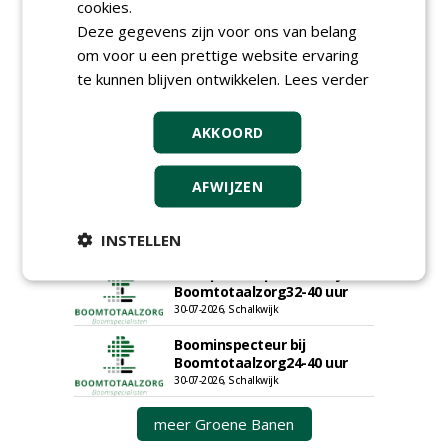
Proefveldmedewerker/
cookies.
Chauffeur
Deze gegevens zijn voor ons van belang
landbouwmachines bij DSV
om voor u een prettige website ervaring
zaden Nederland B.V.
te kunnen blijven ontwikkelen.
Lees verder
06-08-2026, Ven-Zelderheide
Kasmedewerker (fulltime) bij
DSV zaden Nederland B.V.
AKKOORD
06-08-2026, Ven-Zelderheide
Allround
AFWIJZEN
magazijnmedewerker
(fulltime) bij DSV zaden
Nederland B.V.
INSTELLEN
06-08-2026, Ven Zelderheide
Groeiplaats specialist bij
Boomtotaalzorg32-40 uur
30-07-2026, Schalkwijk
Boominspecteur bij
Boomtotaalzorg24-40 uur
30-07-2026, Schalkwijk
meer Groene Banen