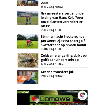
2026
15-07-2026 | NIEUWS
Grasmeesters verder onder
leiding van Hans Kok: 'Voor
onze klanten verandert er
niets'
21-07-2026 | ARTIKEL
Eén man, acht hectare: hoe
Jan Geert Dijkstra Shortgolf
Swifterbant op niveau houdt
03-08-2026 | ARTIKEL
Zeldzame engerling duikt op
golfbaan Anderstein op
17-07-2026 | ARTIKEL
Groene transfers juli
09-07-2026 | NIEUWS