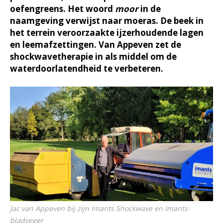
oefengreens. Het woord
moor
in de
naamgeving verwijst naar moeras. De beek in
het terrein veroorzaakte ijzerhoudende lagen
en leemafzettingen. Van Appeven zet de
shockwavetherapie in als middel om de
waterdoorlatendheid te verbeteren.
Jac van Appeven bij zijn Imants Shockwave en Imants-
bladveger