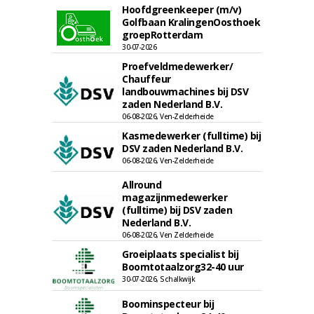
Hoofdgreenkeeper (m/v)
Golfbaan KralingenOosthoek
groepRotterdam
30-07-2026
Proefveldmedewerker/
Chauffeur
landbouwmachines bij DSV
zaden Nederland B.V.
06-08-2026, Ven-Zelderheide
Kasmedewerker (fulltime) bij
DSV zaden Nederland B.V.
06-08-2026, Ven-Zelderheide
Allround
magazijnmedewerker
(fulltime) bij DSV zaden
Nederland B.V.
06-08-2026, Ven Zelderheide
Groeiplaats specialist bij
Boomtotaalzorg32-40 uur
30-07-2026, Schalkwijk
Boominspecteur bij