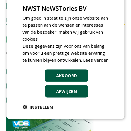
LOGIN
met je e-mailadres om te reageren.
NWST NeWSTories BV
Om goed in staat te zijn onze website aan
REACTIES
te passen aan de wensen en interesses
van de bezoeker, maken wij gebruik van
Anne-Marie Meerten
cookies.
woensdag 15 november 2023
Deze gegevens zijn voor ons van belang
om voor u een prettige website ervaring
Goed bezig Jac
te kunnen blijven ontwikkelen.
Lees verder
download artikel
AKKOORD
bestel tijdschrift
AFWIJZEN
tip de redactie
INSTELLEN