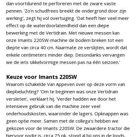
dan voortdurend te perforeren met de zware vaste
pennen. 'Zo'n schudfrees breekt de ondergrond door zijn
werking', zegt hij vol overtuiging. 'Dat heeft hier veel meer
effect op de waterdoorlatendheid dan een diepe
bewerking met de Vertidrain. Met nieuwe messen kan
onze Imants 220SW-machine de bodem breken tot een
diepte van circa 40 cm. Naarmate ze verslijten, wordt dat
enkele centimeters minder diep. Desondanks vervangen
we de iets sikkelvormige messen pas na één seizoen.'
Keuze voor Imants 220SW
Waarom schakelde Van Appeven over op deze vorm van
diepbeluchting? 'Om te beginnen was onze Vertidrain
versleten', verklaart hij. 'Verder hadden we door het
intensieve gebruik van die machine zeer veel
onderhoudskosten, waaronder de lagers. Opknappen was
geen optie meer. Samen met de collega's hebben we
gekozen voor de Imants 220SW. De zwaardere tractor die
hiervoor nodig is, circa 75 pk, stond al bij ons in de loods.