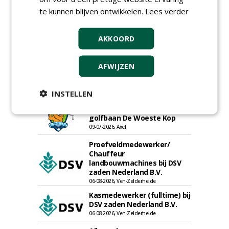
te kunnen blijven ontwikkelen.
Lees verder
Hoofdgreenkeeper (m/v)
Golfbaan KralingenOosthoek
AKKOORD
groepRotterdam
30-07-2026
AFWIJZEN
Meewerkend Voorman
Sportvelden bij
Werkorganisatie BUCH
INSTELLEN
09-07-2026, Castricum en Uitgeest
Hoofd Greenkeeper bij
golfbaan De Woeste Kop
09-07-2026, Axel
Proefveldmedewerker/
Chauffeur
landbouwmachines bij DSV
zaden Nederland B.V.
06-08-2026, Ven-Zelderheide
Kasmedewerker (fulltime) bij
DSV zaden Nederland B.V.
06-08-2026, Ven-Zelderheide