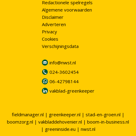
Redactionele spelregels
Algemene voorwaarden
Disclaimer
Adverteren
Privacy
Cookies
Verschijningsdata
info@nwst.nl
024-3602454
06-42798144
vakblad-greenkeeper
fieldmanager.nl
|
greenkeeper.nl
|
stad-en-groen.nl
|
boomzorg.nl
|
vakbladdehovenier.nl
|
boom-in-business.nl
|
greeninside.eu
|
nwst.nl