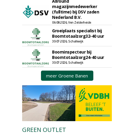
Allround
magazijnmedewerker
(fulltime) bij DSV zaden
Nederland B.V.
06-08-2026, Ven Zelderheide
Groeiplaats specialist bij
Boomtotaalzorg32-40 uur
30-07-2026, Schalkwijk
Boominspecteur bij
Boomtotaalzorg24-40 uur
30-07-2026, Schalkwijk
meer Groene Banen
GREEN OUTLET