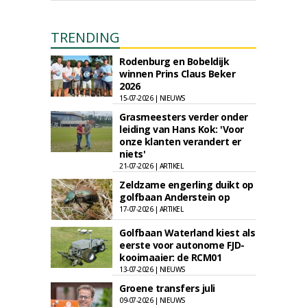
TRENDING
Rodenburg en Bobeldijk
winnen Prins Claus Beker
2026
15-07-2026 | NIEUWS
Grasmeesters verder onder
leiding van Hans Kok: 'Voor
onze klanten verandert er
niets'
21-07-2026 | ARTIKEL
Zeldzame engerling duikt op
golfbaan Anderstein op
17-07-2026 | ARTIKEL
Golfbaan Waterland kiest als
eerste voor autonome FJD-
kooimaaier: de RCM01
13-07-2026 | NIEUWS
Groene transfers juli
09-07-2026 | NIEUWS