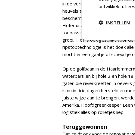
in de vorm van netten (Evoguard)
ontwikkelen.
Lees
heuvels tegen te houden, en Sox 
beschermen tegen erosie. Het mater
INSTELLEN
Hofer uit. Het gebruik bij hole 3 
toepassing in Nederland op een gol
groei. 'Het is ook geschikt voor de
ripstoptechnologie is het doek all
mocht er een gaatje of scheurtje o
Op de golfbaan in de Haarlemmer
waterpartijen bij hole 3 en hole 1
gaten die rivierkreeften in oevers 
is nu in drie dagen hersteld en m
juiste wijze aan te brengen, werd
Amerika. Hoofdgreenkeeper Leen v
logistiek alles op rolletjes liep.
Teruggewonnen
Dat geldt ook voor de renovatie van