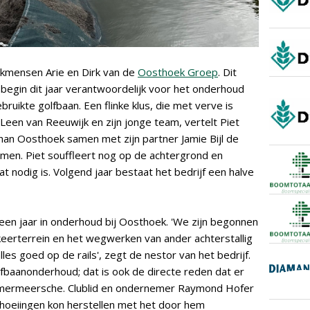
vakmensen Arie en Dirk van de
Oosthoek Groep
. Dit
ds begin dit jaar verantwoordelijk voor het onderhoud
ruikte golfbaan. Een flinke klus, die met verve is
en van Reeuwijk en zijn jonge team, vertelt Piet
han Oosthoek samen met zijn partner Jamie Bijl de
omen. Piet souffleert nog op de achtergrond en
at nodig is. Volgend jaar bestaat het bedrijf een halve
a een jaar in onderhoud bij Oosthoek. 'We zijn begonnen
erterrein en het wegwerken van ander achterstallig
es goed op de rails', zegt de nestor van het bedrijf.
fbaanonderhoud; dat is ook de directe reden dat er
mermeersche. Clublid en ondernemer Raymond Hofer
choeiingen kon herstellen met het door hem