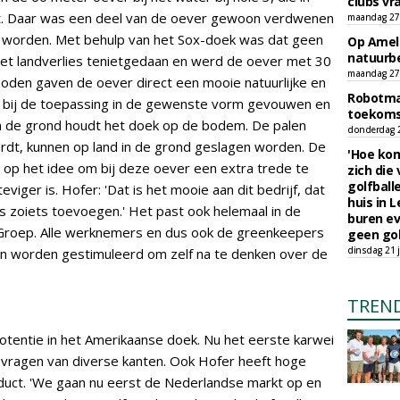
clubs vr
t. Daar was een deel van de oever gewoon verdwenen
maandag 27 
 worden. Met behulp van het Sox-doek was dat geen
Op Amela
natuurb
 het landverlies tenietgedaan en werd de oever met 30
maandag 27 
oden gaven de oever direct een mooie natuurlijke en
Robotmaa
t bij de toepassing in de gewenste vorm gevouwen en
toekoms
n de grond houdt het doek op de bodem. De palen
donderdag 23
dt, kunnen op land in de grond geslagen worden. De
'Hoe kom
op het idee om bij deze oever een extra trede te
zich die
golfball
viger is. Hofer: 'Dat is het mooie aan dit bedrijf, dat
huis in L
is zoiets toevoegen.' Het past ook helemaal in de
buren ev
 Groep. Alle werknemers en dus ook de greenkeepers
geen gol
dinsdag 21 j
 en worden gestimuleerd om zelf na te denken over de
TREN
otentie in het Amerikaanse doek. Nu het eerste karwei
al vragen van diverse kanten. Ook Hofer heeft hoge
duct. 'We gaan nu eerst de Nederlandse markt op en