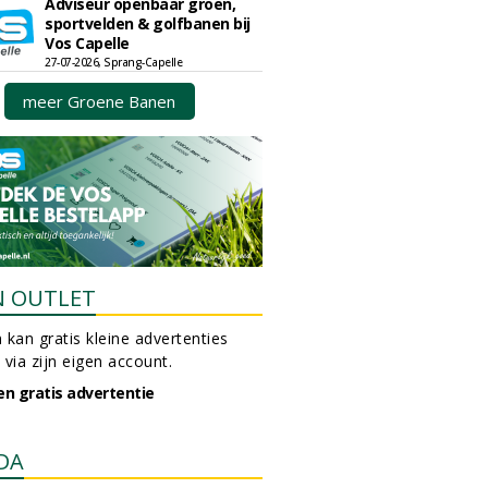
Adviseur openbaar groen,
sportvelden & golfbanen bij
Vos Capelle
27-07-2026, Sprang-Capelle
meer Groene Banen
N OUTLET
 kan gratis kleine advertenties
 via zijn eigen account.
en gratis advertentie
DA