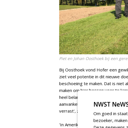
Piet en Johan Oosthoek bij een ger
Bij Oosthoek vond Hofer een gewilli
ziet veel potentie in dit nieuwe d
beschoeiing te maken. Dat is niet a
maken om hier bossen voor te kapp
heel belangrijk', benadrukken vade
NWST NeWS
aanvankelijk sceptischer. 'Nu we 
verrast', zegt hij.
Om goed in staat
bezoeker, maken w
'In Amerika wordt dit materiaal al 
Deze gegevens zi