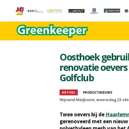
Oosthoek gebrui
renovatie oeve
Golfclub
ARTIKEL
PRODUCTNIEUWS
Wijnand Meijboom
, woensdag 23 okt
Twee oevers bij de
Haarlemm
gerenoveerd met een nieuw 
polyethyleen mesh van het A