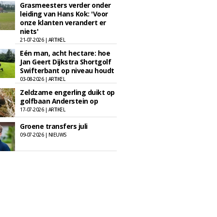
Grasmeesters verder onder
leiding van Hans Kok: 'Voor
onze klanten verandert er
niets'
21-07-2026 | ARTIKEL
Eén man, acht hectare: hoe
Jan Geert Dijkstra Shortgolf
Swifterbant op niveau houdt
03-08-2026 | ARTIKEL
Zeldzame engerling duikt op
golfbaan Anderstein op
17-07-2026 | ARTIKEL
Groene transfers juli
09-07-2026 | NIEUWS