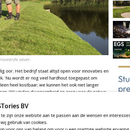
enoveerde oever.
g oor. Het bedrijf staat altijd open voor innovaties en
oek. 'Nu wordt er nog veel hardhout toegepast om
lleen heel kostbaar; we kunnen het ook niet langer
en. Wij vinden duurzaamheid en zorg voor de natuur
r en zoon. Piet was direct enthousiast, Johan was
Tories BV
de eerste oevers behandeld hebben, ben ik aangenaam
 te zijn onze website aan te passen aan de wensen en interesse
ij gebruik van cookies.
veel gebruikt op golfbanen. Hetzelfde materiaal wordt
jn voor ons van belang om voor u een prettige website ervaring 