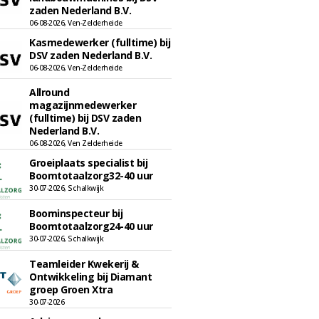
zaden Nederland B.V.
06-08-2026, Ven-Zelderheide
Kasmedewerker (fulltime) bij
DSV zaden Nederland B.V.
06-08-2026, Ven-Zelderheide
Allround
magazijnmedewerker
(fulltime) bij DSV zaden
Nederland B.V.
06-08-2026, Ven Zelderheide
Groeiplaats specialist bij
Boomtotaalzorg32-40 uur
30-07-2026, Schalkwijk
Boominspecteur bij
Boomtotaalzorg24-40 uur
30-07-2026, Schalkwijk
Teamleider Kwekerij &
Ontwikkeling bij Diamant
groep Groen Xtra
30-07-2026