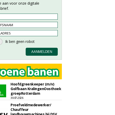
e aan voor onze digitale
brief.
Hoofdgreenkeeper (m/v)
Golfbaan KralingenOosthoek
groepRotterdam
30-07-2026
Proefveldmedewerker/
Chauffeur
landbouwmachines bij DSV