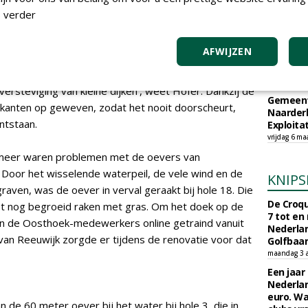
 bijvoorbeeld ook gebruikt om modderstromen van
 verder
Erosion wordt toegepast om agrarische grond te
TEND
iaal is ijzersterk en bestand tegen hoge druk', legt
AFWIJZEN
Sportbed
en hole 18 op de Haarlemmermeersche is de allereerste
organisc
fbaan, en naar verwachting het begin van een snelle
zondag 17 m
 versteviging van kleine dijken', weet Hofer. Dankzij de
Gemeent
e kanten op geweven, zodat het nooit doorscheurt,
Naarder
ntstaan.
Exploita
vrijdag 6 ma
meer waren problemen met de oevers van
8. Door het wisselende waterpeil, de vele wind en de
KNIPS
graven, was de oever in verval geraakt bij hole 18. Die
De Croqu
oet nog begroeid raken met gras. Om het doek op de
7 tot en
en de Oosthoek-medewerkers online getraind vanuit
Nederla
an Reeuwijk zorgde er tijdens de renovatie voor dat
Golfbaa
maandag 3 
Een jaar
Nederlan
euro. Wa
 de 60 meter oever bij het water bij hole 3, die in