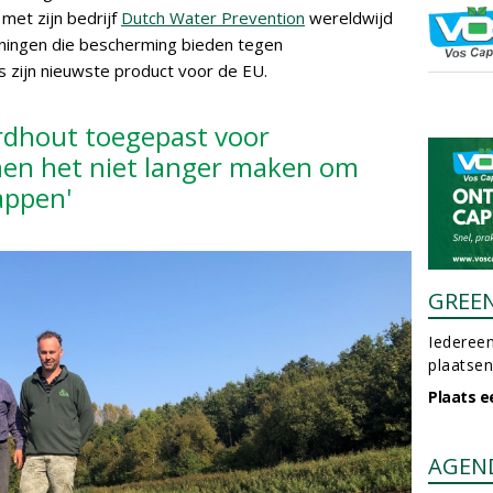
met zijn bedrijf
Dutch Water Prevention
wereldwijd
eningen die bescherming bieden tegen
s zijn nieuwste product voor de EU.
ardhout toegepast voor
nen het niet langer maken om
appen'
GREE
Iedereen
plaatsen
Plaats e
AGEN