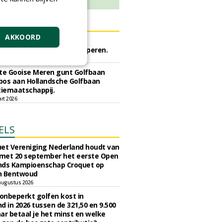
ERS
AKKOORD
rijf Rotterdam gunt semi
he meststoffen aan Van Iperen.
ei 2026
e Gooise Meren gunt Golfbaan
bos aan Hollandsche Golfbaan
tiemaatschappij.
art 2026
ELS
et Vereniging Nederland houdt van
 met 20 september het eerste Open
nds Kampioenschap Croquet op
n Bentwoud
augustus 2026
 onbeperkt golfen kost in
d in 2026 tussen de 321,50 en 9.500
ar betaal je het minst en welke