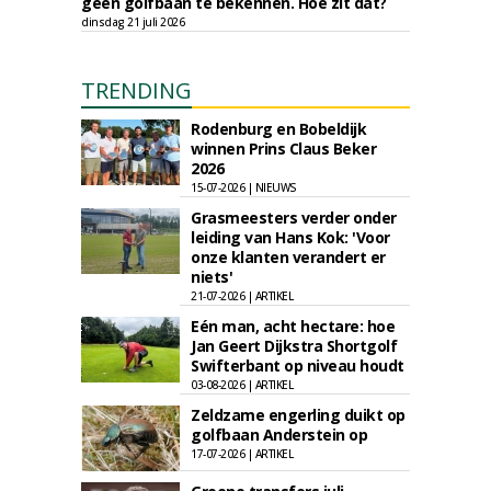
geen golfbaan te bekennen. Hoe zit dat?
dinsdag 21 juli 2026
TRENDING
Rodenburg en Bobeldijk
winnen Prins Claus Beker
2026
15-07-2026 | NIEUWS
Grasmeesters verder onder
leiding van Hans Kok: 'Voor
onze klanten verandert er
niets'
21-07-2026 | ARTIKEL
Eén man, acht hectare: hoe
Jan Geert Dijkstra Shortgolf
Swifterbant op niveau houdt
03-08-2026 | ARTIKEL
Zeldzame engerling duikt op
golfbaan Anderstein op
17-07-2026 | ARTIKEL