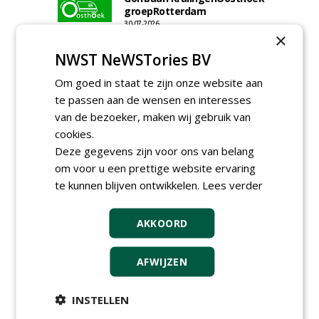
groepRotterdam
30-07-2026
×
Proefveldmedewerker/
NWST NeWSTories BV
Chauffeur
landbouwmachines bij DSV
Om goed in staat te zijn onze website aan
zaden Nederland B.V.
06-08-2026, Ven-Zelderheide
te passen aan de wensen en interesses
Kasmedewerker (fulltime) bij
van de bezoeker, maken wij gebruik van
DSV zaden Nederland B.V.
cookies.
06-08-2026, Ven-Zelderheide
Deze gegevens zijn voor ons van belang
Allround
om voor u een prettige website ervaring
magazijnmedewerker
te kunnen blijven ontwikkelen.
Lees verder
(fulltime) bij DSV zaden
Nederland B.V.
06-08-2026, Ven Zelderheide
AKKOORD
Groeiplaats specialist bij
Boomtotaalzorg32-40 uur
30-07-2026, Schalkwijk
AFWIJZEN
Boominspecteur bij
Boomtotaalzorg24-40 uur
INSTELLEN
30-07-2026, Schalkwijk