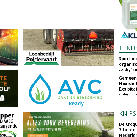
TEND
Sportbed
organisc
zondag 17 m
Gemeent
Naarder
Exploita
vrijdag 6 ma
KNIPS
De Croqu
7 tot en
Nederla