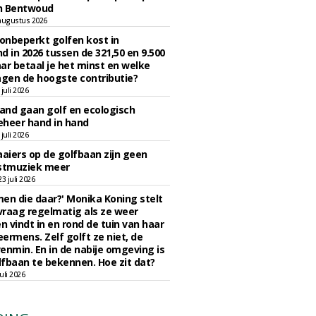
n Bentwoud
augustus 2026
 onbeperkt golfen kost in
d in 2026 tussen de 321,50 en 9.500
ar betaal je het minst en welke
agen de hoogste contributie?
juli 2026
nd gaan golf en ecologisch
eheer hand in hand
juli 2026
iers op de golfbaan zijn geen
tmuziek meer
 juli 2026
en die daar?' Monika Koning stelt
 vraag regelmatig als ze weer
en vindt in en rond de tuin van haar
eermens. Zelf golft ze niet, de
enmin. En in de nabije omgeving is
fbaan te bekennen. Hoe zit dat?
uli 2026