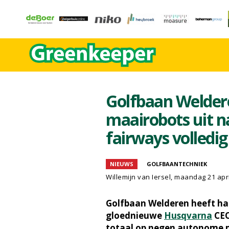
Golfbaan Weldere
maairobots uit n
fairways volledi
NIEUWS
GOLFBAANTECHNIEK
Willemijn van Iersel
, maandag 21 apri
Golfbaan Welderen heeft ha
gloednieuwe
Husqvarna
CEO
totaal op negen autonome m