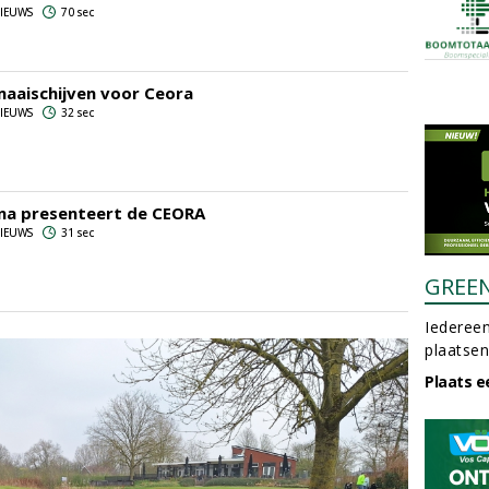
 NIEUWS
70 sec
aaischijven voor Ceora
 NIEUWS
32 sec
na presenteert de CEORA
 NIEUWS
31 sec
GREE
Iedereen
plaatsen
Plaats e