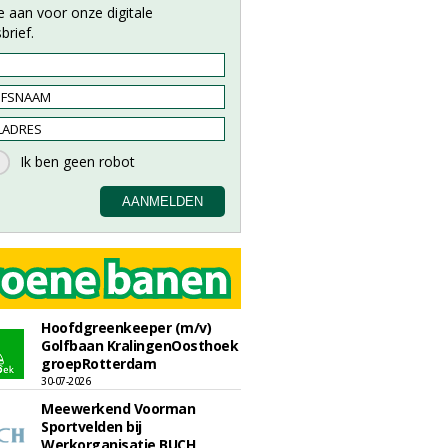
e aan voor onze digitale
brief.
Hoofdgreenkeeper (m/v)
Golfbaan KralingenOosthoek
groepRotterdam
30-07-2026
Meewerkend Voorman
Sportvelden bij
Werkorganisatie BUCH