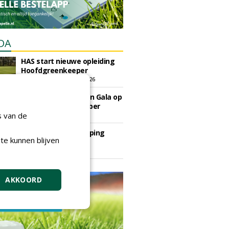
DA
HAS start nieuwe opleiding
Hoofdgreenkeeper
donderdag 24 september 2026
Save the Date: Green Gala op
woensdag 2 december
s van de
woensdag 2 december 2026
European Greenkeeping
te kunnen blijven
Summit 2027
dinsdag 2 februari 2027
AKKOORD