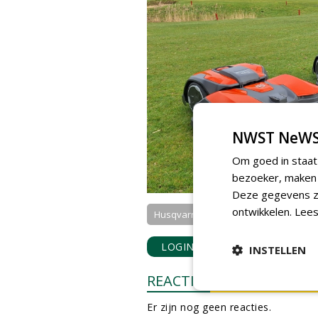
NWST NeWS
Om goed in staat
bezoeker, maken w
Deze gegevens zi
ontwikkelen.
Lees
Husqvarna Nederland bv
LOGIN
met je e-mailadres o
INSTELLEN
REACTIES
Er zijn nog geen reacties.