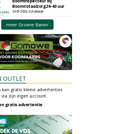
Boominspecteur bij
Boomtotaalzorg24-40 uur
30-07-2026, Schalkwijk
meer Groene Banen
N OUTLET
 kan gratis kleine advertenties
 via zijn eigen account.
en gratis advertentie