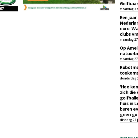
Golfbaa
maandag 3 
Een jaar
Nederlan
euro. Wa
clubs vr
maandag 27 
Op Amela
natuurb
maandag 27 
Robotmaa
toekoms
donderdag 23
'Hoe kom
zich die
golfball
huis in L
buren ev
geen gol
dinsdag 21 j