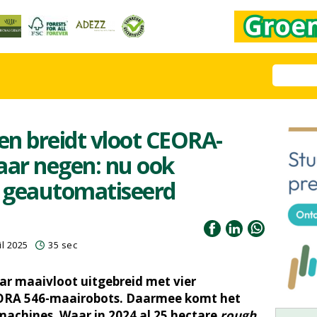
n breidt vloot CEORA-
aar negen: nu ook
g geautomatiseerd
l 2025
35 sec
ar maaivloot uitgebreid met vier
RA 546-maairobots. Daarmee komt het
achines. Waar in 2024 al 25 hectare
rough