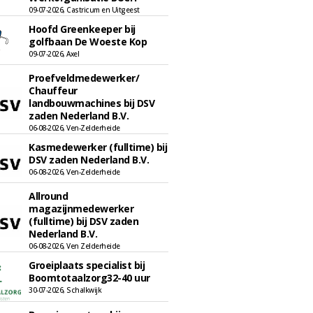
09-07-2026, Castricum en Uitgeest
Hoofd Greenkeeper bij
golfbaan De Woeste Kop
09-07-2026, Axel
Proefveldmedewerker/
Chauffeur
landbouwmachines bij DSV
zaden Nederland B.V.
06-08-2026, Ven-Zelderheide
Kasmedewerker (fulltime) bij
DSV zaden Nederland B.V.
06-08-2026, Ven-Zelderheide
Allround
magazijnmedewerker
(fulltime) bij DSV zaden
Nederland B.V.
06-08-2026, Ven Zelderheide
Groeiplaats specialist bij
Boomtotaalzorg32-40 uur
30-07-2026, Schalkwijk