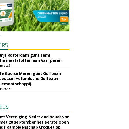
ERS
rijf Rotterdam gunt semi
he meststoffen aan Van Iperen.
ei 2026
e Gooise Meren gunt Golfbaan
bos aan Hollandsche Golfbaan
tiemaatschappij.
art 2026
ELS
et Vereniging Nederland houdt van
 met 20 september het eerste Open
nds Kampioenschap Croquet op