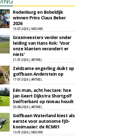
DING
Rodenburg en Bobeldijk
winnen Prins Claus Beker
2026
15-07-2026 | NIEUWS
Grasmeesters verder onder
leiding van Hans Kok: 'Voor
onze klanten verandert er
niets'
21-07-2026 | ARTIKEL
Zeldzame engerling duikt op
golfbaan Anderstein op
17-07-2026 | ARTIKEL
Eén man, acht hectare: hoe
Jan Geert Dijkstra Shortgolf
Swifterbant op niveau houdt
03-08-2026 | ARTIKEL
Golfbaan Waterland kiest als
eerste voor autonome FJD-
kooimaaier: de RCM01
13-07-2026 | NIEUWS