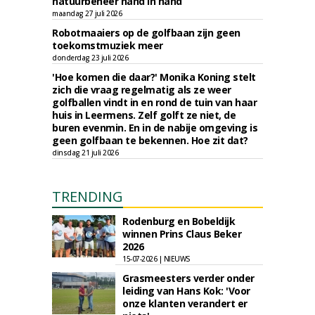
natuurbeheer hand in hand
maandag 27 juli 2026
Robotmaaiers op de golfbaan zijn geen
toekomstmuziek meer
donderdag 23 juli 2026
'Hoe komen die daar?' Monika Koning stelt
zich die vraag regelmatig als ze weer
golfballen vindt in en rond de tuin van haar
huis in Leermens. Zelf golft ze niet, de
buren evenmin. En in de nabije omgeving is
geen golfbaan te bekennen. Hoe zit dat?
dinsdag 21 juli 2026
TRENDING
Rodenburg en Bobeldijk
winnen Prins Claus Beker
2026
15-07-2026 | NIEUWS
Grasmeesters verder onder
leiding van Hans Kok: 'Voor
onze klanten verandert er