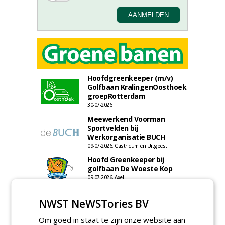
Hoofdgreenkeeper (m/v)
Golfbaan KralingenOosthoek
groepRotterdam
30-07-2026
Meewerkend Voorman
Sportvelden bij
Werkorganisatie BUCH
09-07-2026, Castricum en Uitgeest
Hoofd Greenkeeper bij
golfbaan De Woeste Kop
09-07-2026, Axel
Proefveldmedewerker/
NWST NeWSTories BV
Chauffeur
landbouwmachines bij DSV
Om goed in staat te zijn onze website aan
zaden Nederland B.V.