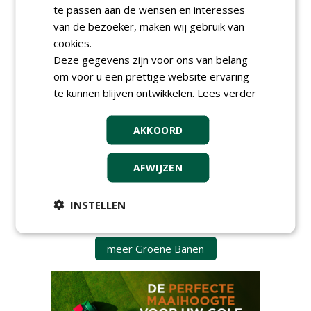
te passen aan de wensen en interesses
06-08-2026, Ven-Zelderheide
van de bezoeker, maken wij gebruik van
Kasmedewerker (fulltime) bij
DSV zaden Nederland B.V.
cookies.
06-08-2026, Ven-Zelderheide
Deze gegevens zijn voor ons van belang
Allround
om voor u een prettige website ervaring
magazijnmedewerker
te kunnen blijven ontwikkelen.
Lees verder
(fulltime) bij DSV zaden
Nederland B.V.
06-08-2026, Ven Zelderheide
AKKOORD
Groeiplaats specialist bij
Boomtotaalzorg32-40 uur
AFWIJZEN
30-07-2026, Schalkwijk
Boominspecteur bij
INSTELLEN
Boomtotaalzorg24-40 uur
30-07-2026, Schalkwijk
meer Groene Banen