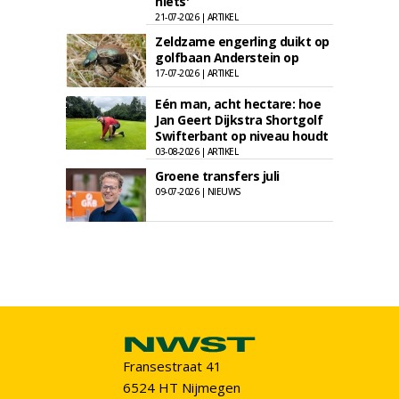
niets'
21-07-2026 | ARTIKEL
Zeldzame engerling duikt op
golfbaan Anderstein op
17-07-2026 | ARTIKEL
Eén man, acht hectare: hoe
Jan Geert Dijkstra Shortgolf
Swifterbant op niveau houdt
03-08-2026 | ARTIKEL
Groene transfers juli
09-07-2026 | NIEUWS
Fransestraat 41
6524 HT Nijmegen