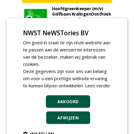
Hoofdgreenkeeper (m/v)
Golfbaan KralingenOosthoek
groepRotterdam
30-07-2026
NWST NeWSTories BV
Meewerkend Voorman
Sportvelden bij
Om goed in staat te zijn onze website aan
Werkorganisatie BUCH
te passen aan de wensen en interesses
09-07-2026, Castricum en Uitgeest
van de bezoeker, maken wij gebruik van
Hoofd Greenkeeper bij
golfbaan De Woeste Kop
cookies.
09-07-2026, Axel
Deze gegevens zijn voor ons van belang
om voor u een prettige website ervaring
Groeiplaats specialist bij
Boomtotaalzorg32-40 uur
te kunnen blijven ontwikkelen.
Lees verder
30-07-2026, Schalkwijk
Boominspecteur bij
AKKOORD
Boomtotaalzorg24-40 uur
30-07-2026, Schalkwijk
AFWIJZEN
Teamleider Kwekerij &
Ontwikkeling bij Diamant
groep Groen Xtra
INSTELLEN