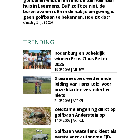
golfballen vindt in en rond de tuin van haar
huis in Leermens. Zelf golft ze niet, de
buren evenmin. En in de nabije omgeving is
geen golfbaan te bekennen. Hoe zit dat?
dinsdag 21 juli 2026
TRENDING
Rodenburg en Bobeldijk
winnen Prins Claus Beker
2026
15-07-2026 | NIEUWS
Grasmeesters verder onder
leiding van Hans Kok: 'Voor
onze klanten verandert er
niets'
21-07-2026 | ARTIKEL
Zeldzame engerling duikt op
golfbaan Anderstein op
17-07-2026 | ARTIKEL
Golfbaan Waterland kiest als
eerste voor autonome FJD-