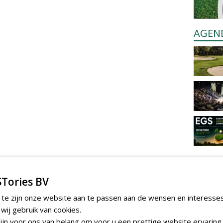
AGEN
Tories BV
 te zijn onze website aan te passen aan de wensen en interesse
ij gebruik van cookies.
jn voor ons van belang om voor u een prettige website ervaring 