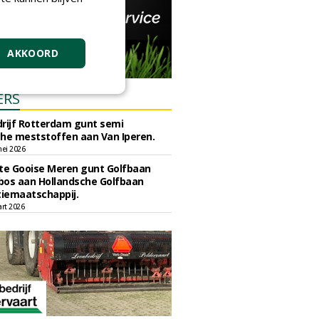
AKKOORD
ERS
rijf Rotterdam gunt semi
he meststoffen aan Van Iperen.
ei 2026
e Gooise Meren gunt Golfbaan
bos aan Hollandsche Golfbaan
tiemaatschappij.
art 2026