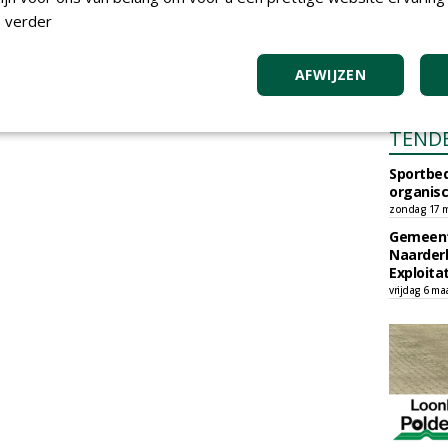
 verder
AFWIJZEN
TEND
Sportbed
organisc
zondag 17 m
Gemeent
Naarder
Exploita
vrijdag 6 ma