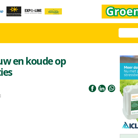
euw en koude op
ies
c