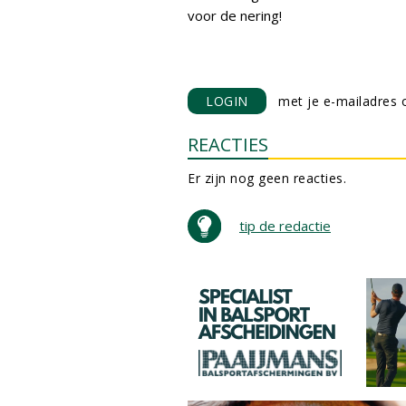
voor de nering!
LOGIN
met je e-mailadres o
REACTIES
Er zijn nog geen reacties.
tip de redactie