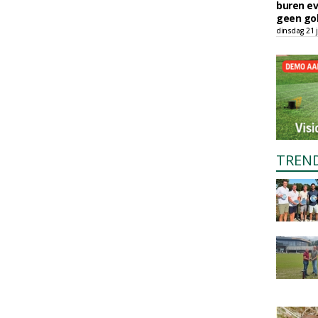
buren ev
geen gol
dinsdag 21 j
TREN