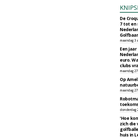
KNIPS
De Croqu
7 tot en
Nederla
Golfbaa
maandag 3 
Een jaar
Nederlan
euro. Wa
clubs vr
maandag 27 
Op Amela
natuurb
maandag 27 
Robotmaa
toekoms
donderdag 23
'Hoe kom
zich die
golfball
huis in L