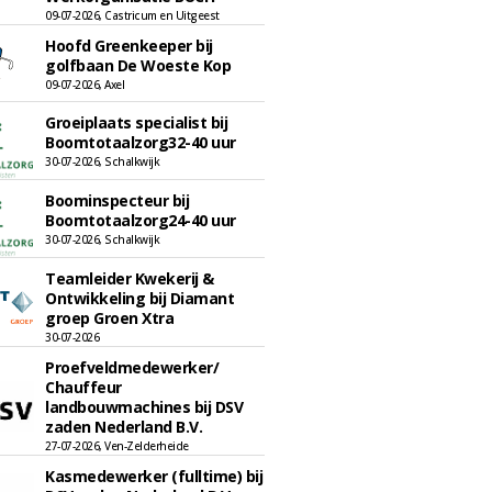
09-07-2026, Castricum en Uitgeest
Hoofd Greenkeeper bij
golfbaan De Woeste Kop
09-07-2026, Axel
Groeiplaats specialist bij
Boomtotaalzorg32-40 uur
30-07-2026, Schalkwijk
Boominspecteur bij
Boomtotaalzorg24-40 uur
30-07-2026, Schalkwijk
Teamleider Kwekerij &
Ontwikkeling bij Diamant
groep Groen Xtra
30-07-2026
Proefveldmedewerker/
Chauffeur
landbouwmachines bij DSV
zaden Nederland B.V.
27-07-2026, Ven-Zelderheide
Kasmedewerker (fulltime) bij