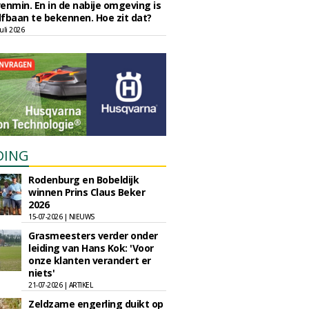
enmin. En in de nabije omgeving is
fbaan te bekennen. Hoe zit dat?
uli 2026
DING
Rodenburg en Bobeldijk
winnen Prins Claus Beker
2026
15-07-2026 | NIEUWS
Grasmeesters verder onder
leiding van Hans Kok: 'Voor
onze klanten verandert er
niets'
21-07-2026 | ARTIKEL
Zeldzame engerling duikt op