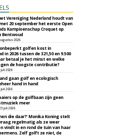
ELS
et Vereniging Nederland houdt van
 met 20 september het eerste Open
nds Kampioenschap Croquet op
n Bentwoud
augustus 2026
 onbeperkt golfen kost in
d in 2026 tussen de 321,50 en 9.500
ar betaal je het minst en welke
agen de hoogste contributie?
juli 2026
nd gaan golf en ecologisch
eheer hand in hand
juli 2026
iers op de golfbaan zijn geen
tmuziek meer
 juli 2026
en die daar?' Monika Koning stelt
 vraag regelmatig als ze weer
en vindt in en rond de tuin van haar
eermens. Zelf golft ze niet, de