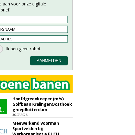
e aan voor onze digitale
brief.
Hoofdgreenkeeper (m/v)
Golfbaan KralingenOosthoek
groepRotterdam
30-07-2026
Meewerkend Voorman
Sportvelden bij
Werkorganisatie BUCH