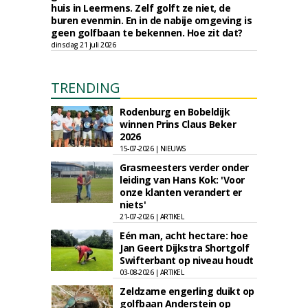
huis in Leermens. Zelf golft ze niet, de
buren evenmin. En in de nabije omgeving is
geen golfbaan te bekennen. Hoe zit dat?
dinsdag 21 juli 2026
TRENDING
Rodenburg en Bobeldijk
winnen Prins Claus Beker
2026
15-07-2026 | NIEUWS
Grasmeesters verder onder
leiding van Hans Kok: 'Voor
onze klanten verandert er
niets'
21-07-2026 | ARTIKEL
Eén man, acht hectare: hoe
Jan Geert Dijkstra Shortgolf
Swifterbant op niveau houdt
03-08-2026 | ARTIKEL
Zeldzame engerling duikt op
golfbaan Anderstein op