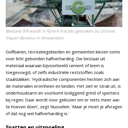
Bestone 0/8 wordt in fijnere fracties gebroken bij Graniet
Import Benelux in Amsterdam.
Golfbanen, recreatiegebieden en gemeenten kiezen soms
voor licht gebonden halfverharding. Die bestaat uit
materiaal waaraan bijvoorbeeld cement of leem is
toegevoegd, of zelfs industriële reststoffen zoals
staalslakken. 'Hydraulische componenten hechten zich aan
de materialen eromheen en binden. Het ziet er strak uit, is
onderhoudsarm en voorkomt losliggend grind of spetters
bij regen. Daar wordt voor gekozen om er niets meer aan
te hoeven doen', zegt Nusselein. 'Maar je moet je afvragen
of dat nog wel halfverharding is.'
Spatten en uitspoeling