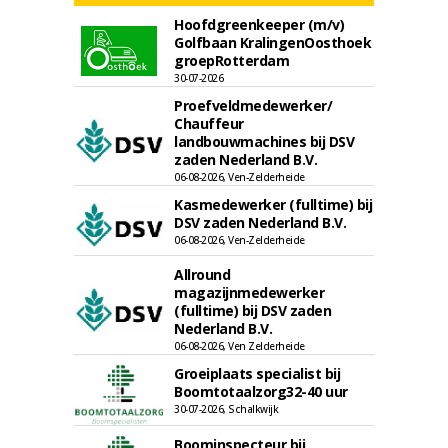
Hoofdgreenkeeper (m/v)
Golfbaan KralingenOosthoek
groepRotterdam
30-07-2026
Proefveldmedewerker/
Chauffeur
landbouwmachines bij DSV
zaden Nederland B.V.
06-08-2026, Ven-Zelderheide
Kasmedewerker (fulltime) bij
DSV zaden Nederland B.V.
06-08-2026, Ven-Zelderheide
Allround
magazijnmedewerker
(fulltime) bij DSV zaden
Nederland B.V.
06-08-2026, Ven Zelderheide
Groeiplaats specialist bij
Boomtotaalzorg32-40 uur
30-07-2026, Schalkwijk
Boominspecteur bij