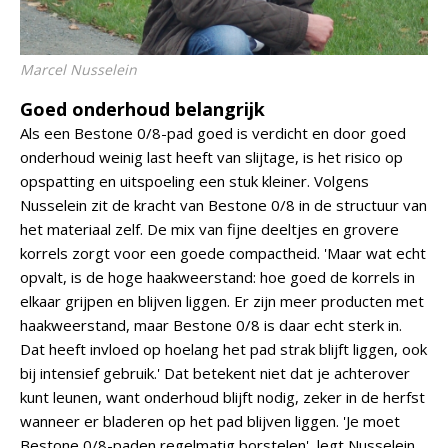
Marcel Nusselein
Goed onderhoud belangrijk
Als een Bestone 0/8-pad goed is verdicht en door goed
onderhoud weinig last heeft van slijtage, is het risico op
opspatting en uitspoeling een stuk kleiner. Volgens
Nusselein zit de kracht van Bestone 0/8 in de structuur van
het materiaal zelf. De mix van fijne deeltjes en grovere
korrels zorgt voor een goede compactheid. 'Maar wat echt
opvalt, is de hoge haakweerstand: hoe goed de korrels in
elkaar grijpen en blijven liggen. Er zijn meer producten met
haakweerstand, maar Bestone 0/8 is daar echt sterk in.
Dat heeft invloed op hoelang het pad strak blijft liggen, ook
bij intensief gebruik.' Dat betekent niet dat je achterover
kunt leunen, want onderhoud blijft nodig, zeker in de herfst
wanneer er bladeren op het pad blijven liggen. 'Je moet
Bestone 0/8-paden regelmatig borstelen', legt Nusselein