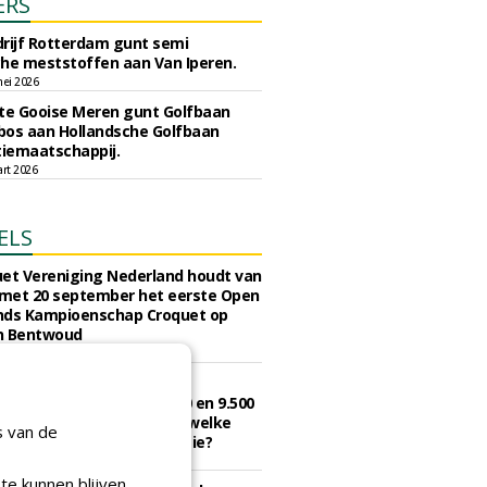
ERS
rijf Rotterdam gunt semi
he meststoffen aan Van Iperen.
ei 2026
e Gooise Meren gunt Golfbaan
bos aan Hollandsche Golfbaan
tiemaatschappij.
art 2026
ELS
et Vereniging Nederland houdt van
 met 20 september het eerste Open
nds Kampioenschap Croquet op
n Bentwoud
augustus 2026
 onbeperkt golfen kost in
d in 2026 tussen de 321,50 en 9.500
ar betaal je het minst en welke
s van de
agen de hoogste contributie?
juli 2026
te kunnen blijven