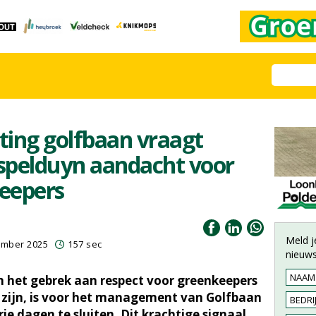
uiting golfbaan vraagt
pelduyn aandacht voor
keepers
Meld j
ember 2025
157 sec
nieuws
en het gebrek aan respect voor greenkeepers
 zijn, is voor het management van Golfbaan
e dagen te sluiten. Dit krachtige signaal