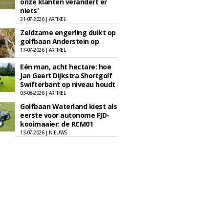
onze klanten verandert er
niets'
21-07-2026 | ARTIKEL
Zeldzame engerling duikt op
golfbaan Anderstein op
17-07-2026 | ARTIKEL
Eén man, acht hectare: hoe
Jan Geert Dijkstra Shortgolf
Swifterbant op niveau houdt
03-08-2026 | ARTIKEL
Golfbaan Waterland kiest als
eerste voor autonome FJD-
kooimaaier: de RCM01
13-07-2026 | NIEUWS