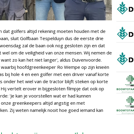
n dat golfers altijd rekening moeten houden met de
baan, sluit Golfbaan Tespelduyn dus de eerste drie
woensdag zal de baan ook nog gesloten zijn en dat
gaat wel om de veiligheid van onze mensen. Wij nemen de
 want zo kan het niet langer', aldus Duivenvoorde.
ie waarbij hoofdgreenkeeper Ro Wempe op zijn knieën
s bij hole 4 en een golfer met een driver vanaf korte
s onder het wiel van de tractor blijft steken op korte
ij vertelt erover in bijgesloten filmpje dat ook op
rde: 'Je kan je voorstellen wat er had kunnen
t onze greenkeepers altijd angstig en met
en. Zij weten namelijk nooit hoe goed iemand kan