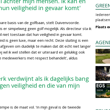
pal achter mijn mensen. Ik kan en
GREE
hun veiligheid in gevaar komt'
Iedereen
plaatsen
are basis van de golfbaan, stelt Duivenvoorde.
Plaats e
s er simpelweg geen golf mogelijk. Als directeur sta ik
il niet toestaan dat hun veiligheid in gevaar komt.
heid is geen luxe, maar een recht. Deze sluiting is een
AGEN
afgeven om duidelijk te maken dat dit echt niet langer
 wil ik wel stellen dat er uiteraard en gelukkig ook
ze medewerkers met respect behandelt', aldus
erk verdwijnt als ik dagelijks bang
gen veiligheid en die van mijn
pe is de maat vol. 'In mijn geval is de tweede