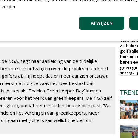
Op Amela
ng door het management besloten zal worden welke
 verder
natuurb
maandag 27 
den. Dat varieert van een waarschuwing tot tijdelijke
Robotmaa
 uitsluiting. 'Alleen met respect voor de greenkeepers,
AFWIJZEN
toekoms
lfplezier worden behouden en mogelijk blijven', stelt
donderdag 23
'Hoe kom
zich die
golfball
huis in L
de NGA, zegt naar aanleiding van de tijdelijke
buren ev
geen gol
 berichten te ontvangen over dit probleem en keurt
dinsdag 21 j
 golfers af. Hij hoopt dat er meer aanzien ontstaat
 merkt dat nog te vaak het idee bestaat dat
s. Acties als 'Thank a Greenkeeper Day' kunnen
TREN
reren voor het werk van greenkeepers. De NGA zelf
ligheid, omdat het niet in het beleidsplan past. 'Wij
kunde en het verenigen van greenkeepers. Meer
 omgaan met golfers kan wellicht helpen om