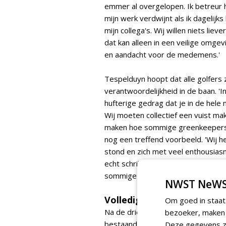
emmer al overgelopen. Ik betreur h
mijn werk verdwijnt als ik dagelijks
mijn collega's. Wij willen niets lie
dat kan alleen in een veilige omge
en aandacht voor de medemens.'
Tespelduyn hoopt dat alle golfers
verantwoordelijkheid in de baan. '
hufterige gedrag dat je in de hele
Wij moeten collectief een vuist ma
maken hoe sommige greenkeepers 
nog een treffend voorbeeld. 'Wij h
stond en zich met veel enthousiasm
echt schrikken, 'het voelt of je in 
sommige golfers. Dat moet stoppe
NWST NeWS
Volledige uitsluiting
Om goed in staat
Na de drie dagen van volledige slu
bezoeker, maken w
bestaande waarschuwings- en sancti
Deze gegevens zi