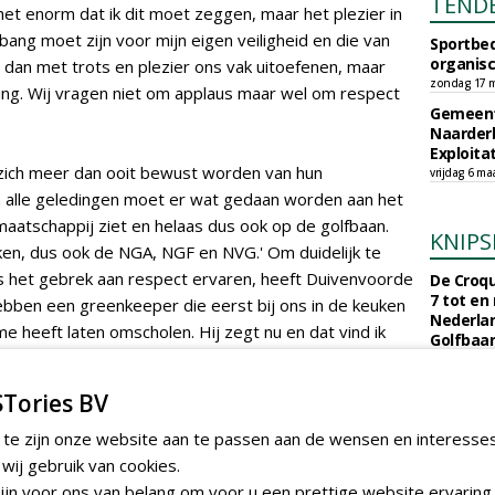
TEND
et enorm dat ik dit moet zeggen, maar het plezier in
 bang moet zijn voor mijn eigen veiligheid en die van
Sportbed
organisc
ver dan met trots en plezier ons vak uitoefenen, maar
zondag 17 m
ving. Wij vragen niet om applaus maar wel om respect
Gemeent
Naarder
Exploita
 zich meer dan ooit bewust worden van hun
vrijdag 6 ma
In alle geledingen moet er wat gedaan worden aan het
 maatschappij ziet en helaas dus ook op de golfbaan.
KNIPS
ken, dus ook de NGA, NGF en NVG.' Om duidelijk te
het gebrek aan respect ervaren, heeft Duivenvoorde
De Croqu
7 tot en
ebben een greenkeeper die eerst bij ons in de keuken
Nederla
e heeft laten omscholen. Hij zegt nu en dat vind ik
Golfbaa
je bek gespuugd wordt'. Zo weinig respect is er bij
maandag 3 
n.'
Een jaar
Tories BV
Nederlan
euro. Wa
 te zijn onze website aan te passen aan de wensen en interesse
clubs vr
iting zal Tespelduyn vanaf donderdag ook het
ij gebruik van cookies.
maandag 27 
ebeleid 'verstevigd toepassen', vertelt de directeur.
jn voor ons van belang om voor u een prettige website ervaring 