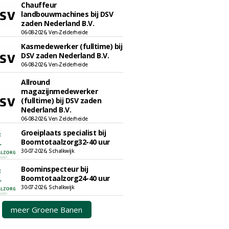
Chauffeur
landbouwmachines bij DSV
zaden Nederland B.V.
06-08-2026, Ven-Zelderheide
Kasmedewerker (fulltime) bij
DSV zaden Nederland B.V.
06-08-2026, Ven-Zelderheide
Allround
magazijnmedewerker
(fulltime) bij DSV zaden
Nederland B.V.
06-08-2026, Ven Zelderheide
Groeiplaats specialist bij
Boomtotaalzorg32-40 uur
30-07-2026, Schalkwijk
Boominspecteur bij
Boomtotaalzorg24-40 uur
30-07-2026, Schalkwijk
meer Groene Banen