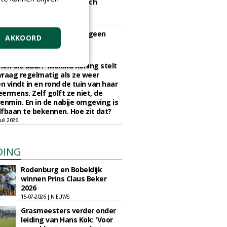
nd gaan golf en ecologisch
eheer hand in hand
juli 2026
iers op de golfbaan zijn geen
AKKOORD
tmuziek meer
 juli 2026
en die daar?' Monika Koning stelt
 vraag regelmatig als ze weer
en vindt in en rond de tuin van haar
eermens. Zelf golft ze niet, de
enmin. En in de nabije omgeving is
fbaan te bekennen. Hoe zit dat?
uli 2026
DING
Rodenburg en Bobeldijk
winnen Prins Claus Beker
2026
15-07-2026 | NIEUWS
Grasmeesters verder onder
leiding van Hans Kok: 'Voor