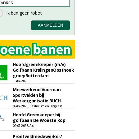
Hoofdgreenkeeper (m/v)
Golfbaan KralingenOosthoek
groepRotterdam
30-07-2026
Meewerkend Voorman
Sportvelden bij
Werkorganisatie BUCH
09-07-2026, Castricum en Uitgeest
Hoofd Greenkeeper bij
golfbaan De Woeste Kop
09-07-2026, Axel
Proefveldmedewerker/