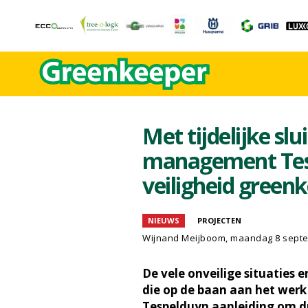
Met tijdelijke sl
management Tes
veiligheid green
NIEUWS
PROJECTEN
Wijnand Meijboom
, maandag 8 sept
De vele onveilige situaties 
die op de baan aan het werk
Tespelduyn aanleiding om dri