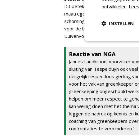
Dit betekent dat er na een meldi
ontwikkelen.
Lees
maatregel er genomen dient te wor
schorsing en uiteindelijk volledige
INSTELLEN
voor de baan en voor elkaar kan go
Duivenvoorde.
Reactie van NGA
Jannes Landkroon, voorzitter van 
sluiting van Tespelduyn ook veel
dergelijk respectloos gedrag van
voor het vak van greenkeeper en
greenkeeping ongeschoold werk i
helpen om meer respect te gene
kan weinig doen met het thema vei
leggen de nadruk op kennis en 
coaching van greenkeepers over
confrontaties te verminderen.'