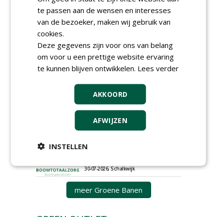
landbouwmachines bij DSV
te passen aan de wensen en interesses
zaden Nederland B.V.
van de bezoeker, maken wij gebruik van
06-08-2026, Ven-Zelderheide
cookies.
Kasmedewerker (fulltime) bij
DSV zaden Nederland B.V.
Deze gegevens zijn voor ons van belang
06-08-2026, Ven-Zelderheide
om voor u een prettige website ervaring
te kunnen blijven ontwikkelen.
Lees verder
Allround
magazijnmedewerker
(fulltime) bij DSV zaden
AKKOORD
Nederland B.V.
06-08-2026, Ven Zelderheide
Groeiplaats specialist bij
AFWIJZEN
Boomtotaalzorg32-40 uur
30-07-2026, Schalkwijk
INSTELLEN
Boominspecteur bij
Boomtotaalzorg24-40 uur
30-07-2026, Schalkwijk
meer Groene Banen