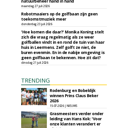
natuurbeheer hand in hand
maandag 27 juli 2026
Robotmaaiers op de golfbaan zijn geen
toekomstmuziek meer
donderdag 23 juli 2026
'Hoe komen die daar?' Monika Koning stelt
zich die vraag regelmatig als ze weer
golfballen vindt in en rond de tuin van haar
huis in Leermens. Zelf golft ze niet, de
buren evenmin. En in de nabije omgeving is
geen golfbaan te bekennen. Hoe zit dat?
dinsdag 21 juli 2026
TRENDING
Rodenburg en Bobeldijk
winnen Prins Claus Beker
2026
15-07-2026 | NIEUWS
Grasmeesters verder onder
leiding van Hans Kok: 'Voor
onze klanten verandert er