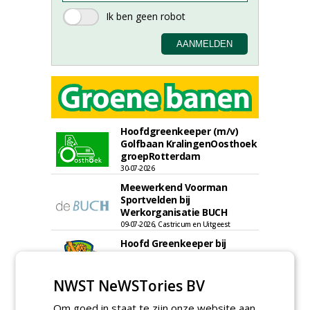
Hoofdgreenkeeper (m/v)
Golfbaan KralingenOosthoek
groepRotterdam
30-07-2026
Meewerkend Voorman
Sportvelden bij
Werkorganisatie BUCH
09-07-2026, Castricum en Uitgeest
Hoofd Greenkeeper bij
golfbaan De Woeste Kop
09-07-2026, Axel
NWST NeWSTories BV
Proefveldmedewerker/
Chauffeur
Om goed in staat te zijn onze website aan