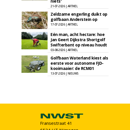
niets'
21-07-2026 | ARTIKEL
Zeldzame engerling duikt op
golfbaan Anderstein op
17-07-2026 | ARTIKEL
Eén man, acht hectare: hoe
Jan Geert Dijkstra Shortgolf
Swifterbant op niveau houdt
03-08-2026 | ARTIKEL
Golfbaan Waterland kiest als
eerste voor autonome FJD-
kooimaaier: de RCM01
13-07-2026 | NIEUWS
Fransestraat 41