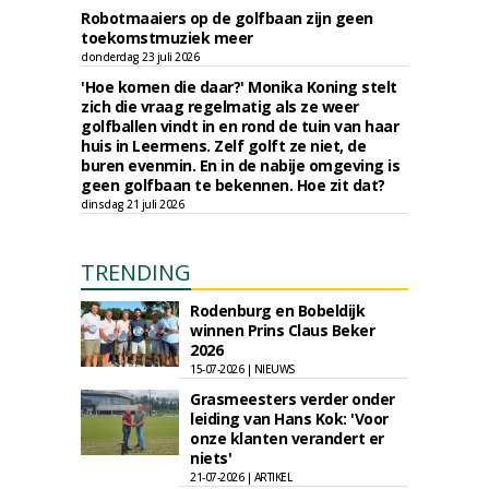
Robotmaaiers op de golfbaan zijn geen
toekomstmuziek meer
donderdag 23 juli 2026
'Hoe komen die daar?' Monika Koning stelt
zich die vraag regelmatig als ze weer
golfballen vindt in en rond de tuin van haar
huis in Leermens. Zelf golft ze niet, de
buren evenmin. En in de nabije omgeving is
geen golfbaan te bekennen. Hoe zit dat?
dinsdag 21 juli 2026
TRENDING
Rodenburg en Bobeldijk
winnen Prins Claus Beker
2026
15-07-2026 | NIEUWS
Grasmeesters verder onder
leiding van Hans Kok: 'Voor
onze klanten verandert er
niets'
21-07-2026 | ARTIKEL