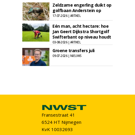
Zeldzame engerling duikt op
golfbaan Anderstein op
17-07-2026 | ARTIKEL
Eén man, acht hectare: hoe
Jan Geert Dijkstra Shortgolf
Swifterbant op niveau houdt
03-08-2026 | ARTIKEL
Groene transfers juli
09-07-2026 | NIEUWS
Fransestraat 41
6524 HT Nijmegen
KvK 10032693