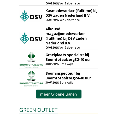
06-08-2026, Ven-Zelderheide
Kasmedewerker (fulltime) bij
DSV zaden Nederland B.V.
06-08-2026, Ven-Zelderheide
Allround
magazijnmedewerker
(fulltime) bij DSV zaden
Nederland B.V.
06-08-2026, Ven Zelderheide
Groeiplaats specialist bij
Boomtotaalzorg32-40 uur
30-07-2026, Schalkwijk
Boominspecteur bij
Boomtotaalzorg24-40 uur
30-07-2026, Schalkwijk
meer Groene Banen
GREEN OUTLET