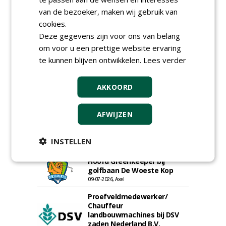
van de bezoeker, maken wij gebruik van
cookies.
Deze gegevens zijn voor ons van belang
om voor u een prettige website ervaring
te kunnen blijven ontwikkelen.
Lees verder
Hoofdgreenkeeper (m/v)
AKKOORD
Golfbaan KralingenOosthoek
groepRotterdam
30-07-2026
AFWIJZEN
Meewerkend Voorman
Sportvelden bij
Werkorganisatie BUCH
INSTELLEN
09-07-2026, Castricum en Uitgeest
Hoofd Greenkeeper bij
golfbaan De Woeste Kop
09-07-2026, Axel
Proefveldmedewerker/
Chauffeur
landbouwmachines bij DSV
zaden Nederland B.V.