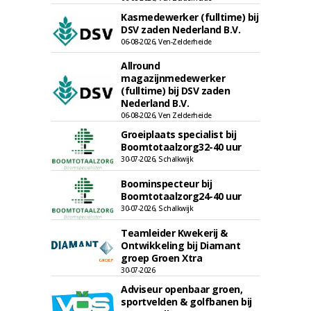
Kasmedewerker (fulltime) bij
DSV zaden Nederland B.V.
06-08-2026, Ven-Zelderheide
Allround
magazijnmedewerker
(fulltime) bij DSV zaden
Nederland B.V.
06-08-2026, Ven Zelderheide
Groeiplaats specialist bij
Boomtotaalzorg32-40 uur
30-07-2026, Schalkwijk
Boominspecteur bij
Boomtotaalzorg24-40 uur
30-07-2026, Schalkwijk
Teamleider Kwekerij &
Ontwikkeling bij Diamant
groep Groen Xtra
30-07-2026
Adviseur openbaar groen,
sportvelden & golfbanen bij