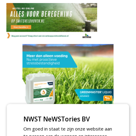
NWST NeWSTories BV
Om goed in staat te zijn onze website aan
Meld je aan voor onze digitale
nieuwsbrief.
te passen aan de wensen en interesses