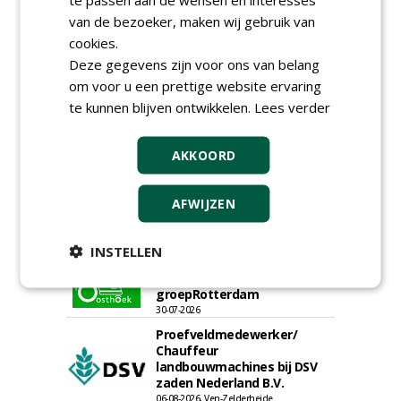
van de bezoeker, maken wij gebruik van
cookies.
Deze gegevens zijn voor ons van belang
om voor u een prettige website ervaring
te kunnen blijven ontwikkelen.
Lees verder
AKKOORD
AFWIJZEN
INSTELLEN
Hoofdgreenkeeper (m/v)
Golfbaan KralingenOosthoek
groepRotterdam
30-07-2026
Proefveldmedewerker/
Chauffeur
landbouwmachines bij DSV
zaden Nederland B.V.
06-08-2026, Ven-Zelderheide