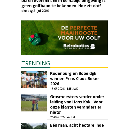
buren evenmin. En in de nabije omgeving is
geen golfbaan te bekennen. Hoe zit dat?
dinsdag 21 juli 2026
TRENDING
Rodenburg en Bobeldijk
winnen Prins Claus Beker
2026
15-07-2026 | NIEUWS
Grasmeesters verder onder
leiding van Hans Kok: 'Voor
onze klanten verandert er
niets'
21-07-2026 | ARTIKEL
Eén man, acht hectare: hoe