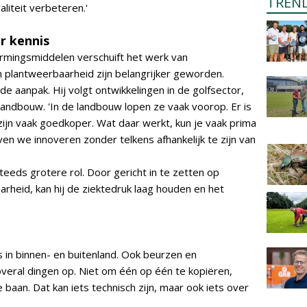
TREN
aliteit verbeteren.'
r kennis
mingsmiddelen verschuift het werk van
n plantweerbaarheid zijn belangrijker geworden.
e aanpak. Hij volgt ontwikkelingen in de golfsector,
 landbouw. 'In de landbouw lopen ze vaak voorop. Er is
jn vaak goedkoper. Wat daar werkt, kun je vaak prima
ven we innoveren zonder telkens afhankelijk te zijn van
teeds grotere rol. Door gericht in te zetten op
eid, kan hij de ziektedruk laag houden en het
 in binnen- en buitenland. Ook beurzen en
k overal dingen op. Niet om één op één te kopiëren,
 baan. Dat kan iets technisch zijn, maar ook iets over