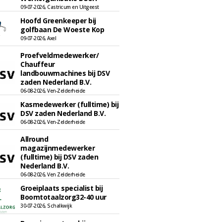
09-07-2026, Castricum en Uitgeest
Hoofd Greenkeeper bij
golfbaan De Woeste Kop
09-07-2026, Axel
Proefveldmedewerker/
Chauffeur
landbouwmachines bij DSV
zaden Nederland B.V.
06-08-2026, Ven-Zelderheide
Kasmedewerker (fulltime) bij
DSV zaden Nederland B.V.
06-08-2026, Ven-Zelderheide
Allround
magazijnmedewerker
(fulltime) bij DSV zaden
Nederland B.V.
06-08-2026, Ven Zelderheide
Groeiplaats specialist bij
Boomtotaalzorg32-40 uur
30-07-2026, Schalkwijk