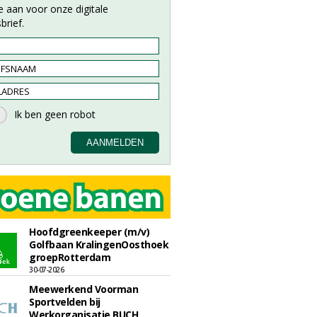
e aan voor onze digitale
brief.
Hoofdgreenkeeper (m/v)
Golfbaan KralingenOosthoek
groepRotterdam
30-07-2026
Meewerkend Voorman
Sportvelden bij
Werkorganisatie BUCH