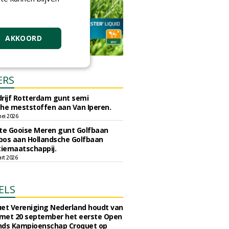
AKKOORD
ERS
rijf Rotterdam gunt semi
he meststoffen aan Van Iperen.
ei 2026
e Gooise Meren gunt Golfbaan
bos aan Hollandsche Golfbaan
tiemaatschappij.
art 2026
ELS
et Vereniging Nederland houdt van
 met 20 september het eerste Open
nds Kampioenschap Croquet op