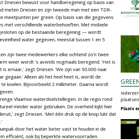
st Driesen bewust voor handberegening op basis van
end meten Driesen en zijn tweede man met een TDR-
te meetpunten per green. Op basis van die gegevens
es met verschillende waterbehoeften. Met mobiele
esloten op de bestaande beregening — wordt
eveelheid water gegeven, meestal tussen 1 en 5
ten zijn twee medewerkers elke ochtend zo'n twee
arm weer wordt 's avonds nogmaals beregend. 'Het is
t is ernaar,' zegt Driesen. 'We zijn van 50.000 naar
r gegaan.' Alleen als het heel heet is, wordt de
GREE
e koelen. Bijvoorbeeld 2 millimeter. Daarna wordt
egeven.
Iedereen
trenge Vlaamse waterdoelstellingen. In de regio rond
plaatsen
ureel minder water gebruiken. De overheid kijkt hier
Plaats e
deruit,' zegt Driesen. 'Met één druk op de knop lukt dat
'
anpak door het water beter vast te houden in de
teem efficiënt, ook bij beperkte watervoorraden.