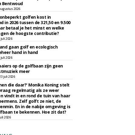
n Bentwoud
augustus 2026
 onbeperkt golfen kost in
d in 2026 tussen de 321,50 en 9.500
ar betaal je het minst en welke
agen de hoogste contributie?
juli 2026
nd gaan golf en ecologisch
eheer hand in hand
juli 2026
iers op de golfbaan zijn geen
tmuziek meer
 juli 2026
en die daar?' Monika Koning stelt
 vraag regelmatig als ze weer
en vindt in en rond de tuin van haar
eermens. Zelf golft ze niet, de
enmin. En in de nabije omgeving is
fbaan te bekennen. Hoe zit dat?
uli 2026