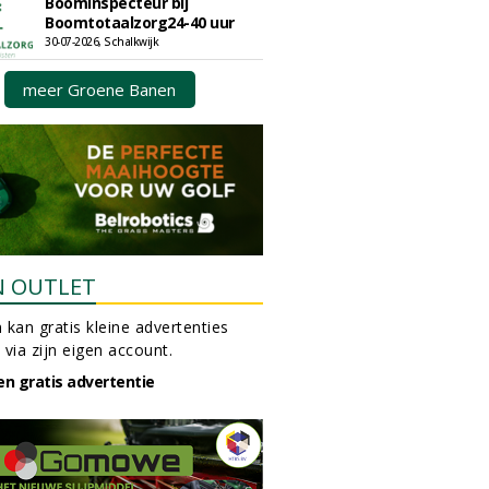
Boominspecteur bij
Boomtotaalzorg24-40 uur
30-07-2026, Schalkwijk
meer Groene Banen
N OUTLET
 kan gratis kleine advertenties
 via zijn eigen account.
en gratis advertentie