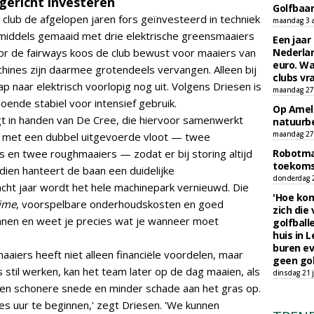
gericht investeren
Golfbaa
 club de afgelopen jaren fors geïnvesteerd in techniek
maandag 3 
middels gemaaid met drie elektrische greensmaaiers
Een jaar
oor de fairways koos de club bewust voor maaiers van
Nederlan
euro. Wa
hines zijn daarmee grotendeels vervangen. Alleen bij
clubs vr
p naar elektrisch voorlopig nog uit. Volgens Driesen is
maandag 27 
doende stabiel voor intensief gebruik.
Op Amela
t in handen van De Cree, die hiervoor samenwerkt
natuurb
maandag 27 
t met een dubbel uitgevoerde vloot — twee
 en twee roughmaaiers — zodat er bij storing altijd
Robotmaa
toekoms
ndien hanteert de baan een duidelijke
donderdag 23
acht jaar wordt het hele machinepark vernieuwd. Die
'Hoe kom
ime
, voorspelbare onderhoudskosten en goed
zich die
annen en weet je precies wat je wanneer moet
golfball
huis in L
buren ev
aiers heeft niet alleen financiële voordelen, maar
geen gol
stil werken, kan het team later op de dag maaien, als
dinsdag 21 j
 een schonere snede en minder schade aan het gras op.
s uur te beginnen,' zegt Driesen. 'We kunnen