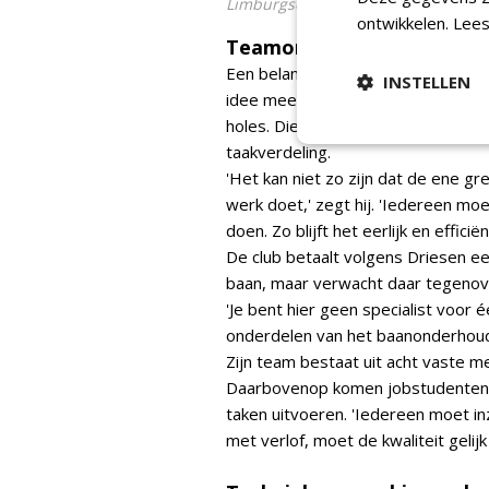
Limburgse Golf
ontwikkelen.
Lees
Teamorganisatie: gelijke ta
Een belangrijk onderdeel van Dries
INSTELLEN
idee mee uit Schotland om iedere 
holes. Die structuur zorgt voor mee
taakverdeling.
'Het kan niet zo zijn dat de ene g
werk doet,' zegt hij. 'Iedereen m
doen. Zo blijft het eerlijk en efficiënt
De club betaalt volgens Driesen e
baan, maar verwacht daar tegenove
'Je bent hier geen specialist voor
onderdelen van het baanonderhoud,'
Zijn team bestaat uit acht vaste m
Daarbovenop komen jobstudenten i
taken uitvoeren. 'Iedereen moet in
met verlof, moet de kwaliteit gelijk 