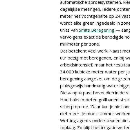
automatische sproeisystemen, kie
dagelijkse metingen. Iedere ocht
meter het vochtgehalte op 24 vas
wordt elke green ingedeeld in zon
units van
Smits Beregening
— aang
vervolgens exact de benodigde ho
millimeter per zone.
Dat betekent veel werk. Naast me
uur bezig met beregenen, en bij w
arbeidsintensief, maar het resultaa
34.000 kubieke meter water per jaa
beregening aangezet om de green t
pluksgewijs handmatig water bijg
Die aanpak past bovendien in de s
Houthalen moeten golfbanen struct
scherp op toe. 'Daar kun je niet on
niet meer. Je moet slimmer werken.
Wetting agents ondersteunen die a
toplaag. Zo blijft het irrigatiesys