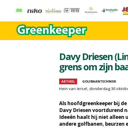
Davy Driesen (Lim
grens om zijn ba
ARTIKEL
GOLFBAANTECHNIEK
Hein van Iersel
, donderdag 30 oktob
Als hoofdgreenkeeper bij de
Davy Driesen voortdurend n
Ideeën haalt hij niet alleen 
andere golfbanen, beurzen en