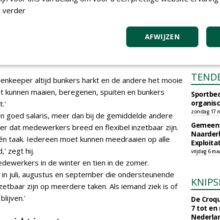
 verder
ken en flexibiliteit
ens aanpak is zijn manier van organiseren. Hij nam het
AFWIJZEN
greenkeeper verantwoordelijk te maken voor drie
r betrokkenheid, betere kwaliteit en eerlijkere
TEND
reenkeeper altijd bunkers harkt en de andere het mooie
oet kunnen maaien, beregenen, spuiten en bunkers
Sportbed
organisc
.'
zondag 17 m
en goed salaris, meer dan bij de gemiddelde andere
Gemeent
r dat medewerkers breed en flexibel inzetbaar zijn.
Naarder
 één taak. Iedereen moet kunnen meedraaien op alle
Exploita
 zegt hij.
vrijdag 6 ma
edewerkers in de winter en tien in de zomer.
n juli, augustus en september die ondersteunende
KNIPS
zetbaar zijn op meerdere taken. Als iemand ziek is of
blijven.'
De Croqu
7 tot en
Nederla