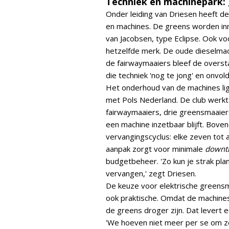
Techniek en machinepark: 
Onder leiding van Driesen heeft de
en machines. De greens worden in
van Jacobsen, type Eclipse. Ook v
hetzelfde merk. De oude dieselmac
de fairwaymaaiers bleef de oversta
die techniek 'nog te jong' en onvol
Het onderhoud van de machines lig
met Pols Nederland. De club werk
fairwaymaaiers, drie greensmaaiers
een machine inzetbaar blijft. Bove
vervangingscyclus: elke zeven tot 
aanpak zorgt voor minimale
downt
budgetbeheer. 'Zo kun je strak pl
vervangen,' zegt Driesen.
De keuze voor elektrische greensma
ook praktische. Omdat de machines 
de greens droger zijn. Dat levert
'We hoeven niet meer per se om ze