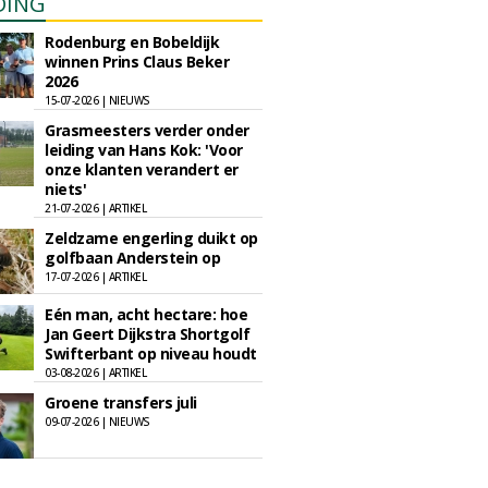
DING
Rodenburg en Bobeldijk
winnen Prins Claus Beker
2026
15-07-2026 | NIEUWS
Grasmeesters verder onder
leiding van Hans Kok: 'Voor
onze klanten verandert er
niets'
21-07-2026 | ARTIKEL
Zeldzame engerling duikt op
golfbaan Anderstein op
17-07-2026 | ARTIKEL
Eén man, acht hectare: hoe
Jan Geert Dijkstra Shortgolf
Swifterbant op niveau houdt
03-08-2026 | ARTIKEL
Groene transfers juli
09-07-2026 | NIEUWS