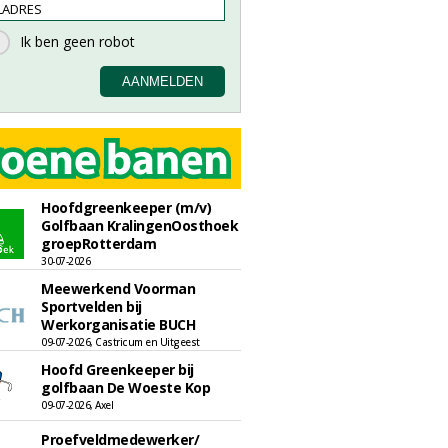
Hoofdgreenkeeper (m/v)
Golfbaan KralingenOosthoek
groepRotterdam
30-07-2026
Meewerkend Voorman
Sportvelden bij
Werkorganisatie BUCH
09-07-2026, Castricum en Uitgeest
Hoofd Greenkeeper bij
golfbaan De Woeste Kop
09-07-2026, Axel
Proefveldmedewerker/