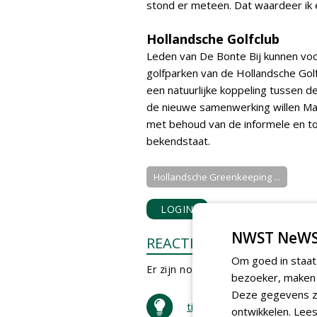
stond er meteen. Dat waardeer ik 
Hollandsche Golfclub
Leden van De Bonte Bij kunnen voo
golfparken van de Hollandsche Gol
een natuurlijke koppeling tussen d
de nieuwe samenwerking willen Ma
met behoud van de informele en to
bekendstaat.
Hollandsche Greenkeeping ...
LOGIN
met je e-mailadres o
NWST NeWS
REACTIES
Om goed in staat
Er zijn nog geen reacties.
bezoeker, maken w
Deze gegevens zi
tip de redactie
ontwikkelen.
Lees