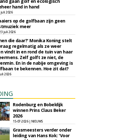
nd gaan golf en ecologisch
eheer hand in hand
juli 2026
iers op de golfbaan zijn geen
tmuziek meer
 juli 2026
en die daar?' Monika Koning stelt
 vraag regelmatig als ze weer
en vindt in en rond de tuin van haar
eermens. Zelf golft ze niet, de
enmin. En in de nabije omgeving is
fbaan te bekennen. Hoe zit dat?
uli 2026
DING
Rodenburg en Bobeldijk
winnen Prins Claus Beker
2026
15-07-2026 | NIEUWS
Grasmeesters verder onder
leiding van Hans Kok: 'Voor