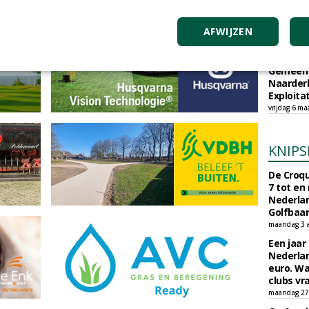
TEND
Sportbed
AFWIJZEN
organisc
zondag 17 m
Gemeent
Naarder
Exploita
vrijdag 6 ma
KNIPS
De Croqu
7 tot en
Nederla
Golfbaa
maandag 3 
Een jaar
Nederlan
euro. Wa
clubs vr
maandag 27 