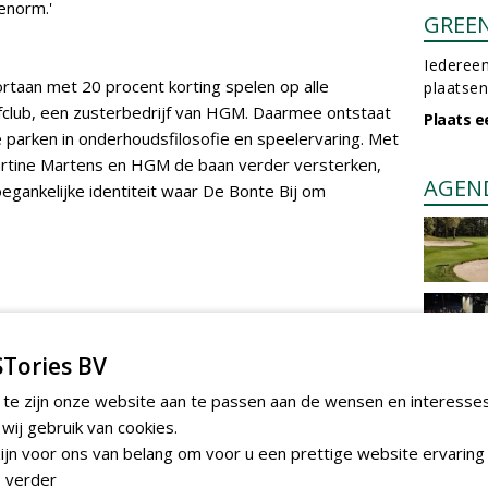
enorm.'
GREE
Iedereen
rtaan met 20 procent korting spelen op alle
plaatsen
fclub, een zusterbedrijf van HGM. Daarmee ontstaat
Plaats e
e parken in onderhoudsfilosofie en speelervaring. Met
rtine Martens en HGM de baan verder versterken,
AGEN
egankelijke identiteit waar De Bonte Bij om
m te reageren.
Tories BV
 te zijn onze website aan te passen aan de wensen en interesse
ij gebruik van cookies.
jn voor ons van belang om voor u een prettige website ervaring 
 verder