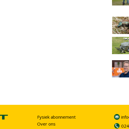
Fysiek abonnement
inf
Over ons
024