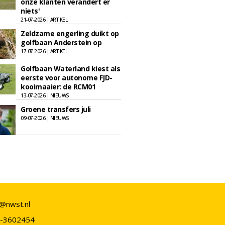
onze klanten verandert er
niets'
21-07-2026 | ARTIKEL
Zeldzame engerling duikt op
golfbaan Anderstein op
17-07-2026 | ARTIKEL
Golfbaan Waterland kiest als
eerste voor autonome FJD-
kooimaaier: de RCM01
13-07-2026 | NIEUWS
Groene transfers juli
09-07-2026 | NIEUWS
o@nwst.nl
-3602454