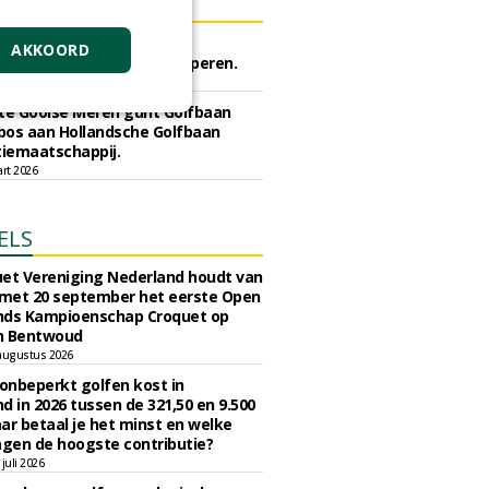
ERS
rijf Rotterdam gunt semi
AKKOORD
he meststoffen aan Van Iperen.
ei 2026
e Gooise Meren gunt Golfbaan
bos aan Hollandsche Golfbaan
tiemaatschappij.
art 2026
ELS
et Vereniging Nederland houdt van
 met 20 september het eerste Open
nds Kampioenschap Croquet op
n Bentwoud
augustus 2026
 onbeperkt golfen kost in
d in 2026 tussen de 321,50 en 9.500
ar betaal je het minst en welke
agen de hoogste contributie?
juli 2026