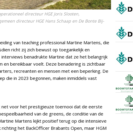
erationeel directeur HGE Joris Slooten,
lgemeen directeur HGE Hans Schaap en De Bonte Bij-
leiding van teaching professional Martine Martens, die
dien richt zij zich bewust op toegankelijk en
e interviews benadrukte Martine dat ze het belangrijk
m en bereikbaar voelt. Deze benadering is zichtbaar
tarters, recreanten en mensen met een beperking. De
groep die in 2023 begonnen, maken inmiddels vast
net voor het prestigieuze toernooi dat de eerste
n bespeelbaarheid van de greens, de conditie van de
rtine Martens kijkt positief terug op die intensieve
k richting het BackOfficer Brabants Open, maar HGM