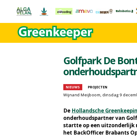
Golfpark De Bont
onderhoudspart
NIEUWS
PROJECTEN
Wijnand Meijboom
, dinsdag 9 decem
De
Hollandsche Greenkeepi
onderhoudspartner van Golf
startte op een uitzonderlij
het BackOfficer Brabants O