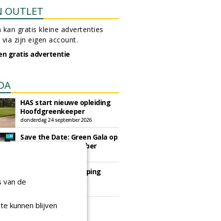
N OUTLET
 kan gratis kleine advertenties
 via zijn eigen account.
en gratis advertentie
DA
HAS start nieuwe opleiding
Hoofdgreenkeeper
donderdag 24 september 2026
Save the Date: Green Gala op
woensdag 2 december
woensdag 2 december 2026
European Greenkeeping
Summit 2027
s van de
dinsdag 2 februari 2027
te kunnen blijven