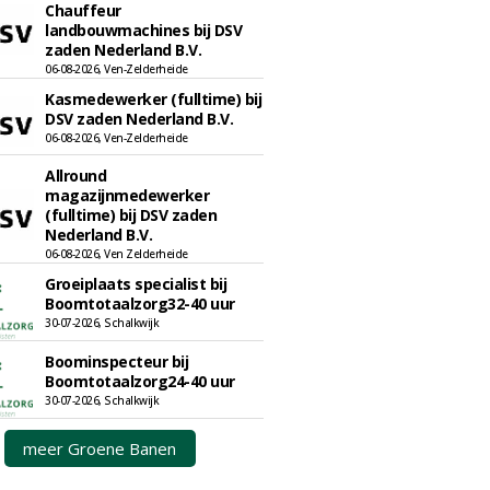
Chauffeur
landbouwmachines bij DSV
zaden Nederland B.V.
06-08-2026, Ven-Zelderheide
Kasmedewerker (fulltime) bij
DSV zaden Nederland B.V.
06-08-2026, Ven-Zelderheide
Allround
magazijnmedewerker
(fulltime) bij DSV zaden
Nederland B.V.
06-08-2026, Ven Zelderheide
Groeiplaats specialist bij
Boomtotaalzorg32-40 uur
30-07-2026, Schalkwijk
Boominspecteur bij
Boomtotaalzorg24-40 uur
30-07-2026, Schalkwijk
meer Groene Banen