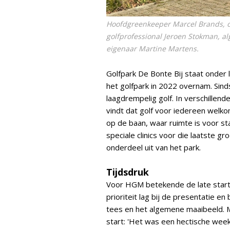
Hoofdgreenkeeper Marcel Brands, op
golfprofessional Jeroen Stokman, a
eigenaar Martine Martens.
Golfpark De Bonte Bij staat onder 
het golfpark in 2022 overnam. Sinds
laagdrempelig golf. In verschillend
vindt dat golf voor iedereen welko
op de baan, waar ruimte is voor s
speciale clinics voor die laatste 
onderdeel uit van het park.
Tijdsdruk
Voor HGM betekende de late start 
prioriteit lag bij de presentatie e
tees en het algemene maaibeeld. Ma
start: 'Het was een hectische wee