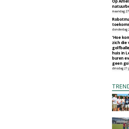
Op Amela
natuurb
maandag 27 
Robotmaa
toekoms
donderdag 23
'Hoe kom
zich die
golfball
huis in L
buren ev
geen gol
dinsdag 21 j
TREN